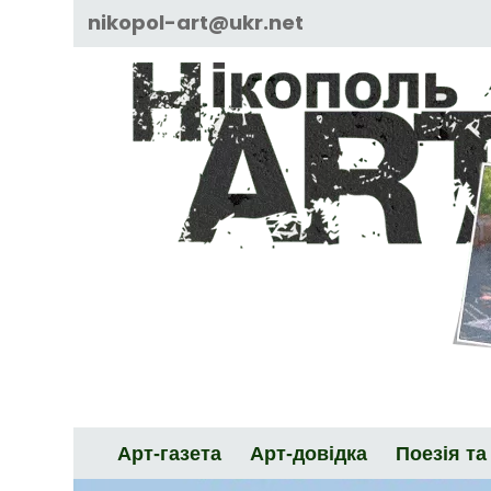
Skip
nikopol-art@ukr.net
to
content
Арт-газета
Арт-довідка
Поезія та