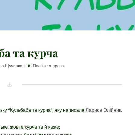
ба та курча
на Щученко
in
Поезія та проза
зку “Кульбаба та курча”, яку написала
Лариса Олійник
.
ьке, жовте курча та й каже: