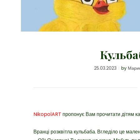
Кульба
25.03.2023
by
Мари
NikopolART
пропонує Вам прочитати дітям ка
Вранці розквітла кульбаба. Вгледіло це мален