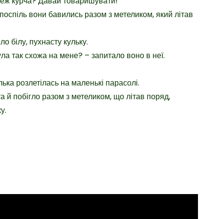
 теж курча? Давай товаришувати!
в поспіль вони бавились разом з метеликом, який літав
о білу, пухнасту кульку.
ула так схожа на мене? – запитало воно в неї.
улька розлетілась на маленькі парасолі.
а й побігло разом з метеликом, що літав поряд,
у.