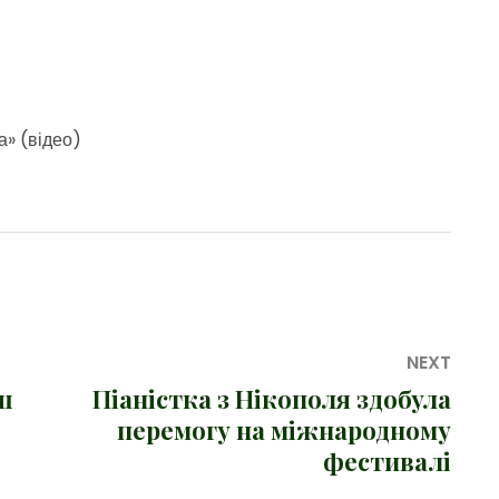
а» (відео)
NEXT
ш
Піаністка з Нікополя здобула
Next
перемогу на міжнародному
post:
фестивалі