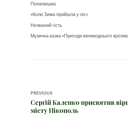
Попелюшка
«Коли Зима прийшла у ліс»
Незваний гість
Музична казка «Пригоди великоднього кролик
Навігація
PREVIOUS
записів
Сергій Калепко присвятив вір
Previous
місту Нікополь
post: