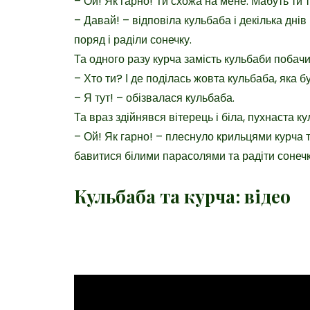
– Ой! Як гарно! Ти схожа на мене. Мабуть ти
– Давай! – відповіла кульбаба і декілька дні
поряд і раділи сонечку.
Та одного разу курча замість кульбаби побачил
– Хто ти? І де поділась жовта кульбаба, яка б
– Я тут! – обізвалася кульбаба.
Та враз здійнявся вітерець і біла, пухнаста к
– Ой! Як гарно! – плеснуло крильцями курча т
бавитися білими парасолями та радіти сонечк
Кульбаба та курча: відео