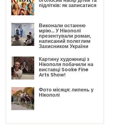
оголосив набір дітей та
підлітків: як записатися
Виконали останню
мрію… У Нікополі
презентували роман,
написаний полеглим
Захисником України
Картину художниці з
Нікополя побачили на
виставці Sooke Fine
Arts Show!
Фото місяця: липень у
Нікополі