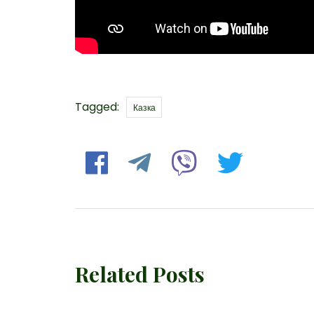
Tags
Tagged:
Казка
Related Posts