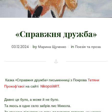
«Справжня дружба»
03.12.2024
by
Марина Щученко
in
Поезія та проза
Казка
«Справжня дружба» письменниці з Покрова
Тетяни
Прокоф’євої
на сайті
NikopolART
.
Давно це було, а може й не було.
Та якось в одне село забрів лис Микола.
За звичкою піднявся на гору, подивився довкола, чи немає