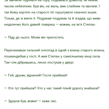
часом небезпеки. Був він, на жаль, вже слабким та кволим. І
так йому кортіло на старості літ скуштувати смачної юшки.
Тільки, де ж взяти її. Подумав-подумав та й згадав, що живе
недалечко його давній товариш — вовчик, на ім’я Степан.
— Піду до нього. Може він пригостить.
Перечекавши сильний снігопад в одній з комор старого млина,
пошкандибав у гості. А жив Степан у самісінькому кінці села.
Так-сяк дібравшись, лиско постукав у двері.
— Гей, друже, відчиняй! Гостя приймай!
— Хто тут прийшов? Хто у час такий пізній дорогу знайшов?
— Здоров був, вовче! — каже лис.