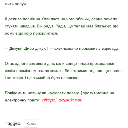
жити поруч.
Щаслива посмішка зʼявилася на його обличчі, серце почало
стукати швидше. Він радів. Радів, що тепер має близьких, що
йому є до кого прихилитися.
— Дякую! Щиро дякую!, — схвильовано промовив у відповідь.
Отак одного зимового дня, коли сонце тільки прокидалося і
своїм промінням вітало землю. Лис отримав те, про що навіть
і не мріяв. І це звичайно була не юшка…
Повідомити новину чи надіслати поезію (прозу) можна на
електронну пошту:
nikopol-art@ukr.net.
Tags
Tagged:
Казка