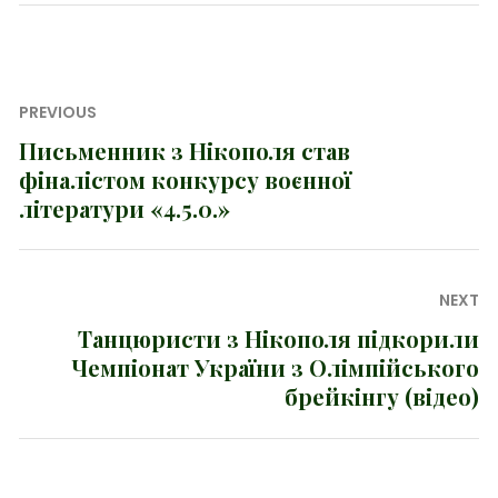
Навігація
PREVIOUS
записів
Письменник з Нікополя став
Previous
фіналістом конкурсу воєнної
post:
літератури «4.5.0.»
NEXT
Танцюристи з Нікополя підкорили
Next
Чемпіонат України з Олімпійського
post:
брейкінгу (відео)