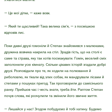
— Це мої дітки, — каже вовк.
— Який ти щасливий! Така велика сімʼя, — з посмішкою
відповів лис.
Поки давні друзі гомоніли й Степан знайомився з малюками,
дружина вовчика накрила на стіл. Зрадів гість, що на столі є
саме та страва, яку так хотів посмакувати. Гомін, веселий сміх
заполонили усю кімнату. Скільки цікавих історій згадали добрі
друзі. Розповідали про те, як ходили на полювання й
риболовлю, як тікали від злих собак, як мандрували лісами й
степами у пошуках пригод. Так проговорили до самісінького
ранку. Прийшов час і честь знати, треба йти. Раптом Степан
почув слова, які розчулили та змінили його звичне життя.
— Лишайся у нас! Згодом побудуємо й тобі хатину. Будемо