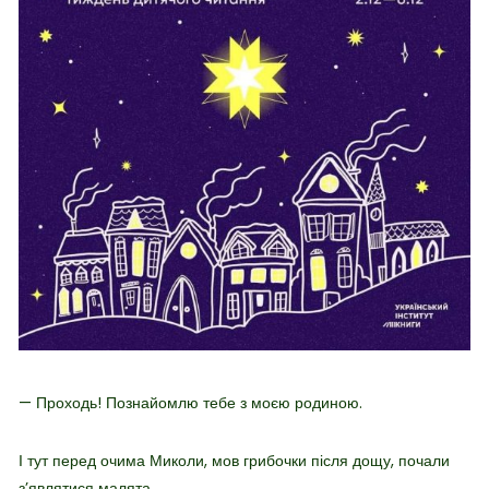
— Проходь! Познайомлю тебе з моєю родиною.
І тут перед очима Миколи, мов грибочки після дощу, почали
зʼявлятися малята.