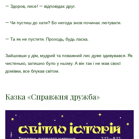
— Здоров, лисе! — відповідає друг.
— Чи пустиш до хати? Бо негода знов починає лютувати.
— Та як не пустити. Проходь, будь ласка.
Зайшовши у дім, мудрий та поважний лис дуже здивувався. Як
чистенько, затишно було у ньому. А він так і не мав своєї
домівки, все блукав світом.
Казка «Справжня дружба»