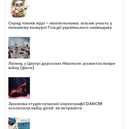
Серед членів журі – нікопольчанка: візьми участь у
пісенному конкурсі Гільдії українського самвидаву
Липень у Центрі дорослих Нікополя: розвиток попри
війну (фото)
Зразкова студія сучасної хореографії DANCER
оголосила набір дітей: як потрапити