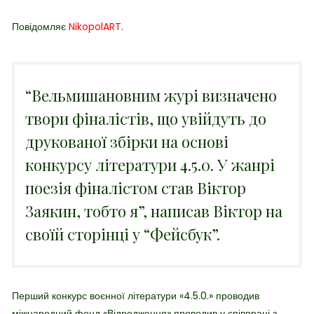
Повідомляє
NikopolART
.
“Вельмишановним журі визначено
твори фіналістів, що увійдуть до
друкованої збірки на основі
конкурсу літератури 4.5.0. У жанрі
поезія фіналістом став Віктор
Заякин, тобто я”, написав Віктор на
своїй сторінці у “Фейсбук”.
Перший конкурс воєнної літератури
«
4.5.0.
»
проводив
міжнародний фонд «Відродження» проводив у співпраці з