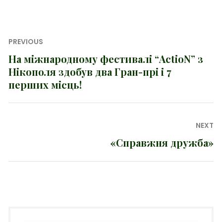
Навігація
PREVIOUS
записів
На міжнародному фестивалі “ActioN” з
Previous
Нікополя здобув два Гран-прі і 7
post:
перших місць!
NEXT
«Справжня дружба»
Next
post: