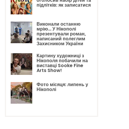
оголосив набір дітей та
підлітків: як записатися
Виконали останню
мрію… У Нікополі
презентували роман,
написаний полеглим
Захисником України
Картину художниці з
Нікополя побачили на
виставці Sooke Fine
Arts Show!
Фото місяця: липень у
Нікополі