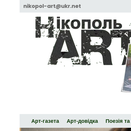
Skip
nikopol-art@ukr.net
to
content
Арт-газета
Арт-довідка
Поезія та