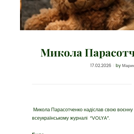
Микола Парасотч
17.02.2026
by
Марин
Микола Парасотченко надіслав свою воєнну 
всеукраїнському журналі
“VOLYA”.