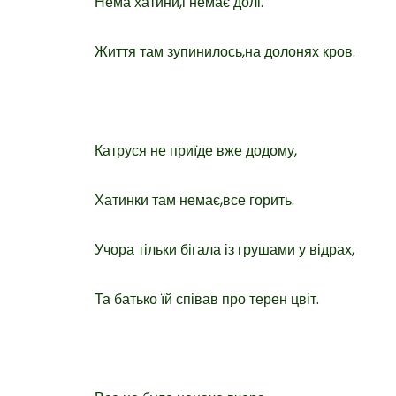
Нема хатини,і немає долі.
Життя там зупинилось,на долонях кров.
Катруся не приїде вже додому,
Хатинки там немає,все горить.
Учора тільки бігала із грушами у відрах,
Та батько їй співав про терен цвіт.