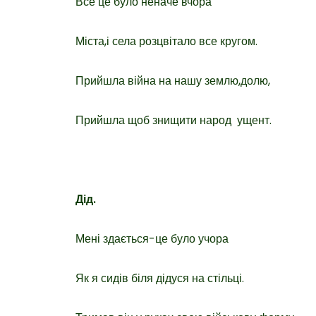
Все це було неначе вчора
Міста,і села розцвітало все кругом.
Прийшла війна на нашу землю,долю,
Прийшла щоб знищити народ ущент.
Дід.
Мені здається-це було учора
Як я сидів біля дідуся на стільці.