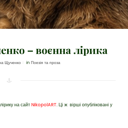
енко – воєнна лірика
а Щученко
in
Поезія та проза
лірику на сайт
NikopolART
. Ці ж вірші опубліковані у