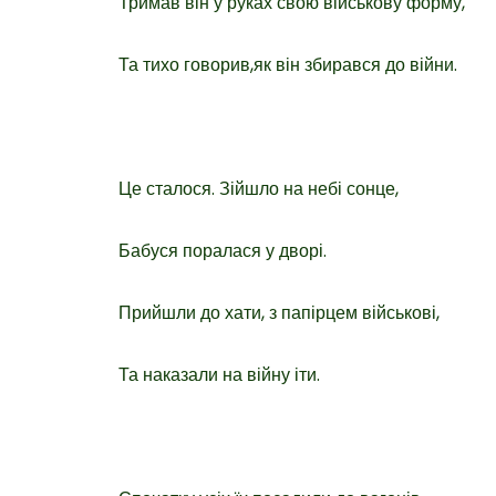
Тримав він у руках свою військову форму,
Та тихо говорив,як він збирався до війни.
Це сталося. Зійшло на небі сонце,
Бабуся поралася у дворі.
Прийшли до хати, з папірцем військові,
Та наказали на війну іти.