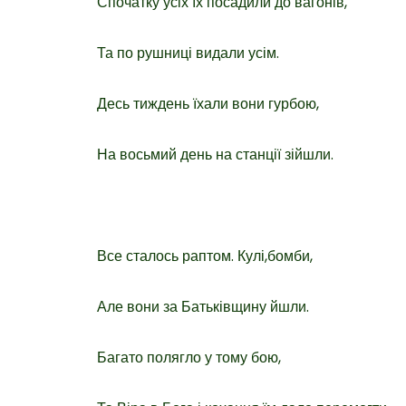
Спочатку усіх їх посадили до вагонів,
Та по рушниці видали усім.
Десь тиждень їхали вони гурбою,
На восьмий день на станції зійшли.
Все сталось раптом. Кулі,бомби,
Але вони за Батьківщину йшли.
Багато полягло у тому бою,