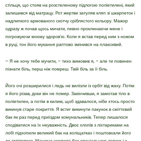
стільця, що стояв на розстеленому підлогою поліетилені, який
залишився від матрацу. Рот жертви затуляв кляп зі шкарпеток і
надлипкого армованого скотчу сріблястого кольору. Мажор
одразу ж почав щось мичати, певно проклинаючи мене і
погрожуючи моєму здоров’ю. Коли я встав перед ним з ножом
в руці, тон його мукання раптово змінився на плаксивий.
– Я не хочу тебе мучити, – тихо вимовив я, – але ти повинен
пізнати біль, перш ніж помреш. Твій біль за її біль.
Його очі розширилися і ледь не вилізли із орбіт від жаху. Потім
я його різав, доки він не помер. Закінчивши, я замотав тіло в
поліетилен, а потім в килим, щоб здавалося, ніби хтось просто
викинув старе покриття. Я встиг викинути пакунок в сміттєвий
бак як раз перед приїздом комунальників. Тепер лишалося
сподіватися на їх неуважність. Двоє хлопів з ліхтариками на
лобі підхопили великий бак на коліщатках і поштовхали його
до сміттєвоза. Машина ухопила бак спеціальною лапою і з