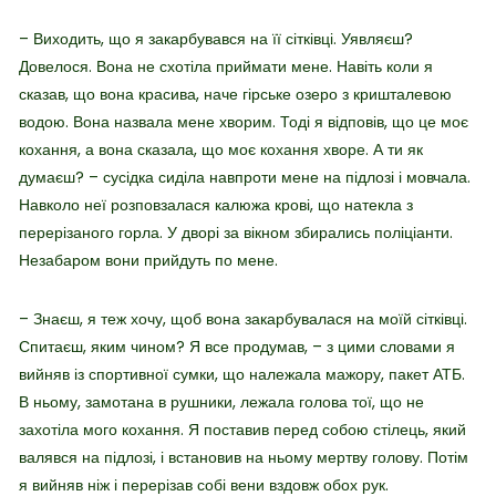
– Виходить, що я закарбувався на її сітківці. Уявляєш?
Довелося. Вона не схотіла приймати мене. Навіть коли я
сказав, що вона красива, наче гірське озеро з кришталевою
водою. Вона назвала мене хворим. Тоді я відповів, що це моє
кохання, а вона сказала, що моє кохання хворе. А ти як
думаєш? – сусідка сиділа навпроти мене на підлозі і мовчала.
Навколо неї розповзалася калюжа крові, що натекла з
перерізаного горла. У дворі за вікном збирались поліціанти.
Незабаром вони прийдуть по мене.
– Знаєш, я теж хочу, щоб вона закарбувалася на моїй сітківці.
Спитаєш, яким чином? Я все продумав, – з цими словами я
вийняв із спортивної сумки, що належала мажору, пакет АТБ.
В ньому, замотана в рушники, лежала голова тої, що не
захотіла мого кохання. Я поставив перед собою стілець, який
валявся на підлозі, і встановив на ньому мертву голову. Потім
я вийняв ніж і перерізав собі вени вздовж обох рук.