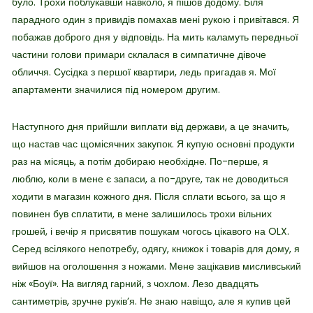
було. Трохи поблукавши навколо, я пішов додому. Біля
парадного один з привидів помахав мені рукою і привітався. Я
побажав доброго дня у відповідь. На мить каламуть передньої
частини голови примари склалася в симпатичне дівоче
обличчя. Сусідка з першої квартири, ледь пригадав я. Мої
апартаменти значилися під номером другим.
Наступного дня прийшли виплати від держави, а це значить,
що настав час щомісячних закупок. Я купую основні продукти
раз на місяць, а потім добираю необхідне. По-перше, я
люблю, коли в мене є запаси, а по-друге, так не доводиться
ходити в магазин кожного дня. Після сплати всього, за що я
повинен був сплатити, в мене залишилось трохи вільних
грошей, і вечір я присвятив пошукам чогось цікавого на OLX.
Серед всілякого непотребу, одягу, книжок і товарів для дому, я
вийшов на оголошення з ножами. Мене зацікавив мисливський
ніж «Боуї». На вигляд гарний, з чохлом. Лезо двадцять
сантиметрів, зручне руків’я. Не знаю навіщо, але я купив цей