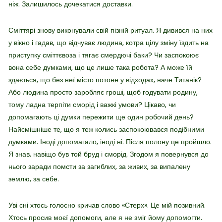
ніж. Залишилось дочекатися доставки.
Сміттярі знову виконували свій пізній ритуал. Я дивився на них
у вікно і гадав, що відчуває людина, котра цілу зміну їздить на
приступку сміттєвоза і тягає смердючі баки? Чи заспокоює
вона себе думками, що це лише така робота? А може їй
здається, що без неї місто потоне у відходах, наче Титанік?
Або людина просто заробляє гроші, щоб годувати родину,
тому ладна терпіти сморід і важкі умови? Цікаво, чи
допомагають ці думки пережити ще один робочий день?
Найсмішніше те, що я теж колись заспокоювався подібними
думками. Іноді допомагало, іноді ні. Після полону це пройшло.
Я знав, навіщо був той бруд і сморід. Згодом я повернувся до
нього заради помсти за загиблих, за живих, за випалену
землю, за себе.
Уві сні хтось голосно кричав слово «Стерх». Це мій позивний.
Хтось просив моєї допомоги, але я не зміг йому допомогти.