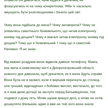
фокусуючись ні на чому конкретному. Ніби їх насильно
змушують бути розплющеними і бачити цей світ.
Чому вона підійшла до мене? Чому заговорила? Чому не
злякалась самотнього божевільного, що читав електронну
книжку під дощем? Чому я взагалі читав електронну книжку під
дощем? Тому що я божевільний. І тому що я самотній.
Напевно. Я не знаю.
Від важких роздумів мене відволік дзвінок телефону. Мама,
яка жила в невеликому місті в Дніпропетровській області,
кожного дня дзвонила, щоб дізнатися, як в мене йдуть справи.
Вона була не в захваті, коли я вирішив переїхати до столиці,
але грошей, відкладених з бойових виплат, вистачало, до того
ж я мав деякі дотації за заслуги перед Батьківщиною, тож
подався з дому геть. Може шукав кращої долі, а може не хотів
дошкуляти близьким, адже я вже не той, кого вони знали