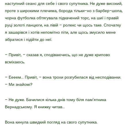
наступний сеанс для себе і свого супутника. Не дуже високий,
проте з широкими плечима, борода тільки-но з барбер-шопа,
чорна футболка обтягувала підкачений торс, на шиї і правій
руці золоті ланцюги, на лівій – ролекс чи щось таке. Спочатку
я зашарівся і хотів непомітно піти, але щось змусило мене
зібратися і підійти до неї.
– Привіт, – сказав я, сподіваючись, що не дуже крипово
всміхаюсь.
– Еееем… Привіт, – вона трохи розгубилася від несподіванки.
– Ми знайомі?
– Не дуже. Бачилися кілька днів тому біля пам’ятника
Вернадському. Я книжку читав…
Вона кинула швидкий погляд на свого супутника.