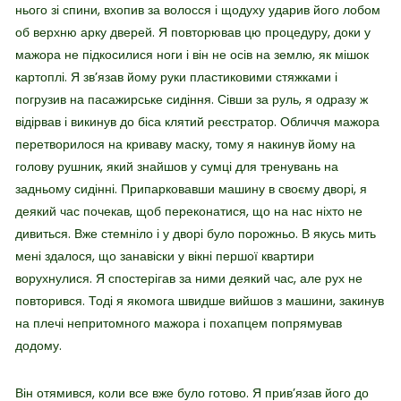
нього зі спини, вхопив за волосся і щодуху ударив його лобом
об верхню арку дверей. Я повторював цю процедуру, доки у
мажора не підкосилися ноги і він не осів на землю, як мішок
картоплі. Я зв’язав йому руки пластиковими стяжками і
погрузив на пасажирське сидіння. Сівши за руль, я одразу ж
відірвав і викинув до біса клятий реєстратор. Обличчя мажора
перетворилося на криваву маску, тому я накинув йому на
голову рушник, який знайшов у сумці для тренувань на
задньому сидінні. Припарковавши машину в своєму дворі, я
деякий час почекав, щоб переконатися, що на нас ніхто не
дивиться. Вже стемніло і у дворі було порожньо. В якусь мить
мені здалося, що занавіски у вікні першої квартири
ворухнулися. Я спостерігав за ними деякий час, але рух не
повторився. Тоді я якомога швидше вийшов з машини, закинув
на плечі непритомного мажора і похапцем попрямував
додому.
Він отямився, коли все вже було готово. Я прив’язав його до