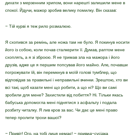
дихати з мерзенним хрипом, вони нарешті залишили мене в
спокої. Йдучи, мажор зробив велику помилку. Він сказав:
– Тій курві я теж рило розмалюю.
Я схопився за ремінь, але ножа там не було. Я покинув носити
його із собою, коли почав сталкерити її. Думав, раптом мене
схоплять, а я зі зброєю. Я не тримав зла на мажора і його
друзів, адже це я першим попсував його майно. Але, почавши
погрожувати їй, він перемкнув в моїй голові тумблер, що
відповідав за правильні і неправильні вчинки. Зрештою, хто ви
всі такі, щоб казати мені що робити, а що ні? Що ви самі
зробили для мене? Захистили від побиття? Ні. Тільки якась
бабуська допомогла мені піднятися з асфальту і подала
розбиту читалку. Я лив кров за вас. Чи дає це мені право
тепер пролити трохи вашої?
– Привіт! Ого, на тобі лиця немає! – привид-сусідка