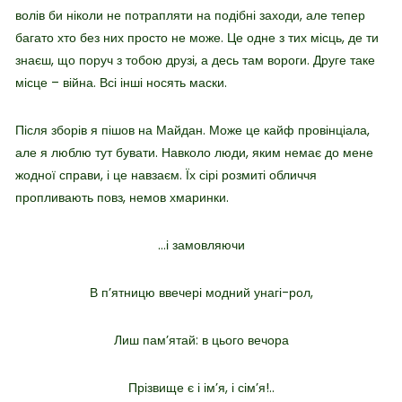
волів би ніколи не потрапляти на подібні заходи, але тепер
багато хто без них просто не може. Це одне з тих місць, де ти
знаєш, що поруч з тобою друзі, а десь там вороги. Друге таке
місце – війна. Всі інші носять маски.
Після зборів я пішов на Майдан. Може це кайф провінціала,
але я люблю тут бувати. Навколо люди, яким немає до мене
жодної справи, і це навзаєм. Їх сірі розмиті обличчя
пропливають повз, немов хмаринки.
…і замовляючи
В п’ятницю ввечері модний унагі-рол,
Лиш пам’ятай: в цього вечора
Прізвище є і ім’я, і сім’я!..