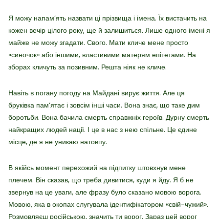
Я можу напам’ять назвати ці прізвища і імена. Їх вистачить на
кожен вечір цілого року, ще й залишиться. Лише одного імені я
майже не можу згадати. Свого. Мати кличе мене просто
«синочок» або іншими, властивими матерям епітетами. На
зборах кличуть за позивним. Решта ніяк не кличе.
Навіть в погану погоду на Майдані вирує життя. Але ця
бруківка пам’ятає і зовсім інші часи. Вона знає, що таке дим
боротьби. Вона бачила смерть справжніх героїв. Дурну смерть
найкращих людей нації. І це в нас з нею спільне. Це єдине
місце, де я не уникаю натовпу.
В якійсь момент перехожий на підпитку штовхнув мене
плечем. Він сказав, що треба дивитися, куди я йду. Я б не
звернув на це уваги, але фразу було сказано мовою ворога.
Мовою, яка в окопах слугувала ідентифікатором «свій-чужий».
Розмовляєш російською, значить ти ворог. Зараз цей ворог