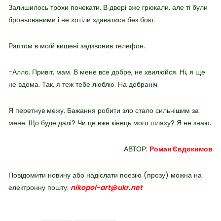
Залишилось трохи почекати. В двері вже грюкали, але ті були
броньованими і не хотіли здаватися без бою.
Раптом в моїй кишені задзвонив телефон.
-Алло. Привіт, мам. В мене все добре, не хвилюйся. Ні, я ще
не вдома. Так, я теж тебе люблю. На добраніч.
Я перетнув межу. Бажання робити зло стало сильнішим за
мене. Що буде далі? Чи це вже кінець мого шляху? Я не знаю.
АВТОР:
Роман Євдокимов
Повідомити новину або надіслати поезію (прозу) можна на
електронну пошту:
nikopol-art@ukr.net