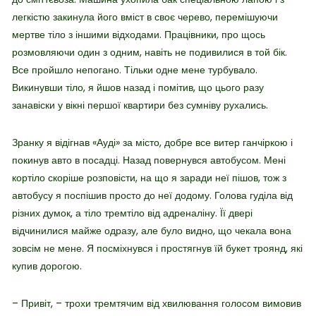
легкістю закинула його вміст в своє черево, перемішуючи
мертве тіло з іншими відходами. Працівники, про щось
розмовляючи один з одним, навіть не подивилися в той бік.
Все пройшло непогано. Тільки одне мене турбувало.
Викинувши тіло, я йшов назад і помітив, що цього разу
занавіски у вікні першої квартири без сумніву рухались.
Зранку я відігнав «Ауді» за місто, добре все витер ганчіркою і
покинув авто в посадці. Назад повернувся автобусом. Мені
кортіло скоріше розповісти, на що я заради неї пішов, тож з
автобусу я поспішив просто до неї додому. Голова гуділа від
різних думок, а тіло тремтіло від адреналіну. Її двері
відчинилися майже одразу, але було видно, що чекала вона
зовсім не мене. Я посміхнувся і простягнув їй букет троянд, які
купив дорогою.
– Привіт, – трохи тремтячим від хвилювання голосом вимовив