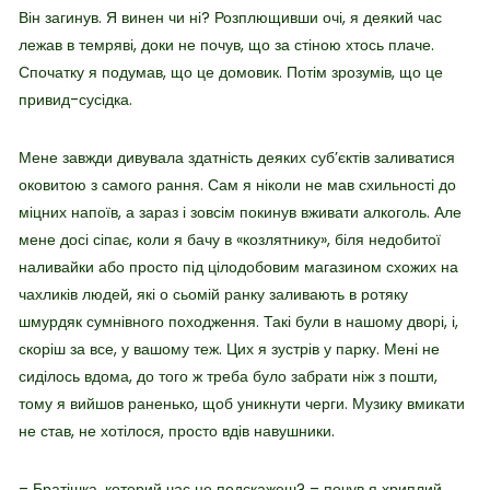
Він загинув. Я винен чи ні? Розплющивши очі, я деякий час
лежав в темряві, доки не почув, що за стіною хтось плаче.
Спочатку я подумав, що це домовик. Потім зрозумів, що це
привид-сусідка.
Мене завжди дивувала здатність деяких суб’єктів заливатися
оковитою з самого рання. Сам я ніколи не мав схильності до
міцних напоїв, а зараз і зовсім покинув вживати алкоголь. Але
мене досі сіпає, коли я бачу в «козлятнику», біля недобитої
наливайки або просто під цілодобовим магазином схожих на
чахликів людей, які о сьомій ранку заливають в ротяку
шмурдяк сумнівного походження. Такі були в нашому дворі, і,
скоріш за все, у вашому теж. Цих я зустрів у парку. Мені не
сиділось вдома, до того ж треба було забрати ніж з пошти,
тому я вийшов раненько, щоб уникнути черги. Музику вмикати
не став, не хотілося, просто вдів навушники.
– Братішка, которий час не подскажеш? – почув я хриплий