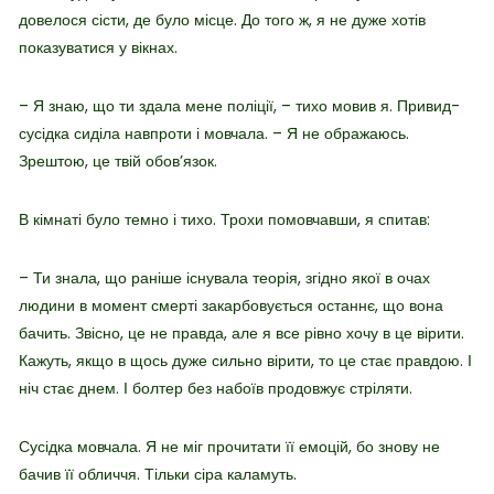
довелося сісти, де було місце. До того ж, я не дуже хотів
показуватися у вікнах.
– Я знаю, що ти здала мене поліції, – тихо мовив я. Привид-
сусідка сиділа навпроти і мовчала. – Я не ображаюсь.
Зрештою, це твій обов’язок.
В кімнаті було темно і тихо. Трохи помовчавши, я спитав:
– Ти знала, що раніше існувала теорія, згідно якої в очах
людини в момент смерті закарбовується останнє, що вона
бачить. Звісно, це не правда, але я все рівно хочу в це вірити.
Кажуть, якщо в щось дуже сильно вірити, то це стає правдою. І
ніч стає днем. І болтер без набоїв продовжує стріляти.
Сусідка мовчала. Я не міг прочитати її емоцій, бо знову не
бачив її обличчя. Тільки сіра каламуть.