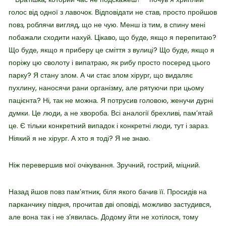
голос від одної з лавочок. Відповідати не став, просто пройшов
повз, роблячи вигляд, що не чую. Менш із тим, в спину мені
побажали сходити нахуй. Цікаво, що буде, якщо я перепитаю?
Що буде, якщо я приберу це сміття з вулиці? Що буде, якщо я
поріжу цю сволоту і випатраю, як рибу просто посеред цього
парку? Я стану злом. А чи стає злом хірург, що видаляє
пухлину, наносячи рани організму, але рятуючи при цьому
пацієнта? Ні, так не можна. Я потрусив головою, женучи дурні
думки. Це люди, а не хвороба. Всі аналогії брехливі, пам’ятай
це. Є тільки конкретний випадок і конкретні люди, тут і зараз.
Ніякий я не хірург. А хто я тоді? Я не знаю.
Ніж перевершив мої очікування. Зручний, гострий, міцний.
Назад йшов повз пам’ятник, біля якого бачив її. Просидів на
парканчику півдня, прочитав дві оповіді, можливо застудився,
але вона так і не з’явилась. Додому йти не хотілося, тому