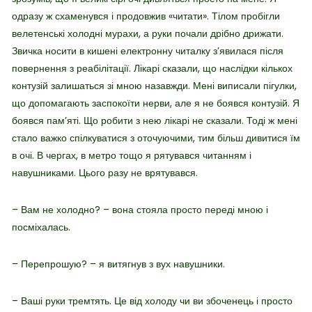
одразу ж схаменувся і продовжив «читати». Тілом пробігли
велетенські холодні мурахи, а руки почали дрібно дрижати.
Звичка носити в кишені електронну читалку з’явилася після
повернення з реабілітації. Лікарі сказали, що наслідки кількох
контузій залишаться зі мною назавжди. Мені виписали пігулки,
що допомагають заспокоїти нерви, але я не боявся контузій. Я
боявся пам’яті. Що робити з нею лікарі не сказали. Тоді ж мені
стало важко спілкуватися з оточуючими, тим більш дивитися їм
в очі. В чергах, в метро тощо я рятувався читанням і
навушниками. Цього разу не врятувався.
– Вам не холодно? – вона стояла просто переді мною і
посміхалась.
– Перепрошую? – я витягнув з вух навушники.
– Ваші руки тремтять. Це від холоду чи ви збоченець і просто