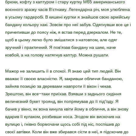
брюки, кофту з каптуром і стару куртку М65 американського
воєнного зразку часів В’єтнаму. Легендарна річ, моя улюблена
в усьому гардеробі. В кишені куртки я знайшов свою армійську
бандану кольору хакі. Зовсім про неї забув. Одягнувши все це і
причепивши до поясу ніж, я встав перед дзеркалом. Не те,
щоб в цьому легко було змішатися з натовпом, але одяг
зручний і практичний. Я пов’язав бандану на шию, наче
ковбой, а на голову натягнув каптур. Можна рушати.
Мажор не залишить її в спокої. Я знаю цей тип людей. Він
вважає її своєю власністю. Я, закривши обличчя банданою,
зайняв позицію за деревами навпроти її вікон і чекав.
Зрештою, він все-таки приїхав. Взявши з заднього сидіння
величезний букет троянд, він попрямував до її під’їзду. Я
бачив у вікно, як вона кинула квіти йому в обличчя, а він знову
вдарив її кулаком, розбивши носа. Згодом він вискочив на
вулицю і, гнівно бормочачи щось собі під ніс, поспішив до
своєї автівки. Коли він вже збирався сісти в неї, я підскочив до