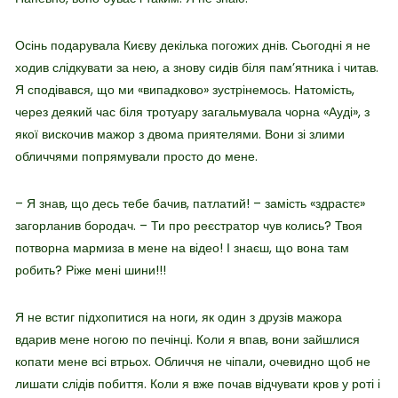
Осінь подарувала Києву декілька погожих днів. Сьогодні я не
ходив слідкувати за нею, а знову сидів біля пам’ятника і читав.
Я сподівався, що ми «випадково» зустрінемось. Натомість,
через деякий час біля тротуару загальмувала чорна «Ауді», з
якої вискочив мажор з двома приятелями. Вони зі злими
обличчями попрямували просто до мене.
– Я знав, що десь тебе бачив, патлатий! – замість «здрастє»
загорланив бородач. – Ти про реєстратор чув колись? Твоя
потворна мармиза в мене на відео! І знаєш, що вона там
робить? Ріже мені шини!!!
Я не встиг підхопитися на ноги, як один з друзів мажора
вдарив мене ногою по печінці. Коли я впав, вони зайшлися
копати мене всі втрьох. Обличчя не чіпали, очевидно щоб не
лишати слідів побиття. Коли я вже почав відчувати кров у роті і