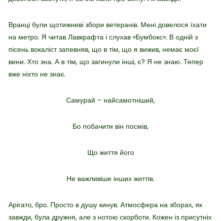
Вранці були щотижневі збори ветеранів. Мені довелося їхати
на метро. Я читав Лавкрафта і слухав «Бумбокс». В одній з
пісень вокаліст запевняв, що в тім, що я вижив, немає моєї
вини. Хто зна. А в тім, що загинули інші, є? Я не знаю. Тепер
вже ніхто не знає.
Самурай – найсамотніший,
Бо побачити він посмів,
Що життя його
Не важливіше інших життів.
Арігато, бро. Просто в душу кинув. Атмосфера на зборах, як
завжди, була дружня, але з нотою скорботи. Кожен із присутніх