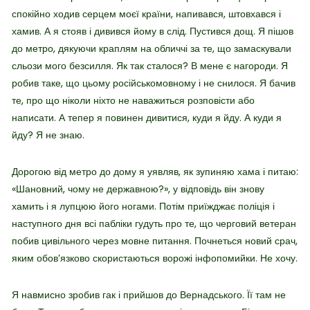
спокійно ходив серцем моєї країни, напивався, штовхався і
хамив. А я стояв і дивився йому в слід. Пустився дощ. Я пішов
до метро, дякуючи краплям на обличчі за те, що замаскували
сльози мого безсилля. Як так сталося? В мене є нагороди. Я
робив таке, що цьому російськомовному і не снилося. Я бачив
те, про що ніколи ніхто не наважиться розповісти або
написати. А тепер я повинен дивитися, куди я йду. А куди я
йду? Я не знаю.
Дорогою від метро до дому я уявляв, як зупиняю хама і питаю:
«Шановний, чому не державною?», у відповідь він знову
хамить і я лупцюю його ногами. Потім приїжджає поліція і
наступного дня всі пабліки гудуть про те, що черговий ветеран
побив цивільного через мовне питання. Почнеться новий срач,
яким обов’язково скористаються ворожі інфопомийки. Не хочу.
Я навмисно зробив гак і прийшов до Вернадського. Її там не