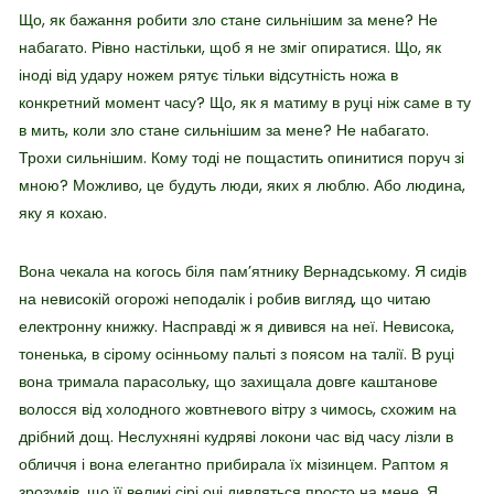
Що, як бажання робити зло стане сильнішим за мене? Не
набагато. Рівно настільки, щоб я не зміг опиратися. Що, як
іноді від удару ножем рятує тільки відсутність ножа в
конкретний момент часу? Що, як я матиму в руці ніж саме в ту
в мить, коли зло стане сильнішим за мене? Не набагато.
Трохи сильнішим. Кому тоді не пощастить опинитися поруч зі
мною? Можливо, це будуть люди, яких я люблю. Або людина,
яку я кохаю.
Вона чекала на когось біля пам’ятнику Вернадському. Я сидів
на невисокій огорожі неподалік і робив вигляд, що читаю
електронну книжку. Насправді ж я дивився на неї. Невисока,
тоненька, в сірому осінньому пальті з поясом на талії. В руці
вона тримала парасольку, що захищала довге каштанове
волосся від холодного жовтневого вітру з чимось, схожим на
дрібний дощ. Неслухняні кудряві локони час від часу лізли в
обличчя і вона елегантно прибирала їх мізинцем. Раптом я
зрозумів, що її великі сірі очі дивляться просто на мене. Я