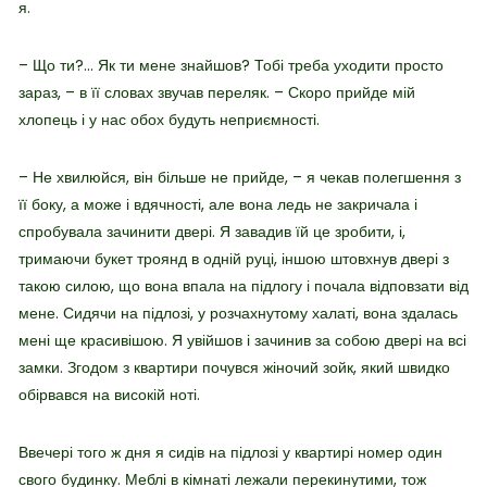
я.
– Що ти?… Як ти мене знайшов? Тобі треба уходити просто
зараз, – в її словах звучав переляк. – Скоро прийде мій
хлопець і у нас обох будуть неприємності.
– Не хвилюйся, він більше не прийде, – я чекав полегшення з
її боку, а може і вдячності, але вона ледь не закричала і
спробувала зачинити двері. Я завадив їй це зробити, і,
тримаючи букет троянд в одній руці, іншою штовхнув двері з
такою силою, що вона впала на підлогу і почала відповзати від
мене. Сидячи на підлозі, у розчахнутому халаті, вона здалась
мені ще красивішою. Я увійшов і зачинив за собою двері на всі
замки. Згодом з квартири почувся жіночий зойк, який швидко
обірвався на високій ноті.
Ввечері того ж дня я сидів на підлозі у квартирі номер один
свого будинку. Меблі в кімнаті лежали перекинутими, тож