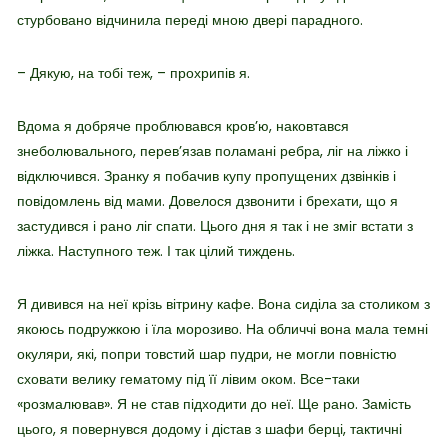
стурбовано відчинила переді мною двері парадного.
– Дякую, на тобі теж, – прохрипів я.
Вдома я добряче проблювався кров’ю, наковтався
знеболювального, перев’язав поламані ребра, ліг на ліжко і
відключився. Зранку я побачив купу пропущених дзвінків і
повідомлень від мами. Довелося дзвонити і брехати, що я
застудився і рано ліг спати. Цього дня я так і не зміг встати з
ліжка. Наступного теж. І так цілий тиждень.
Я дивився на неї крізь вітрину кафе. Вона сиділа за столиком з
якоюсь подружкою і їла морозиво. На обличчі вона мала темні
окуляри, які, попри товстий шар пудри, не могли повністю
сховати велику гематому під її лівим оком. Все-таки
«розмалював». Я не став підходити до неї. Ще рано. Замість
цього, я повернувся додому і дістав з шафи берці, тактичні