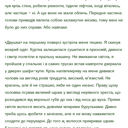
чув крізь стіни, робили ремонти, їздили ліфтом, іноді вітались,
але частіше – ні. А ще вони не мали обличь. Передня частина
голови привидів являла собою каламутне місиво, тому мені не
було до них справи. Або навпаки.
«Двушка» на першому поверсі зустріла мене тишею. Я скинув
мокрий одяг. Куртка залишилася сушитися в прихожій, джинси
і светр полетіли в пральну машину. Не вмикаючи світла, я
пройшов у спальню і в самих трусах встав навпроти дзеркала
у дверях шафи-купе. Крізь напівтемряву на мене дивився
чоловік на вигляд років тридцяти, високий, м’язистий. Не
красень, але й не страшко, якби не один нюанс. Праву щоку
чоловіка псував великий шрам у вигляді нерівного хреста, що
розходився від верхньої губи до ока і від носа до вуха. Пряме
світле волосся висить довгими мокрими бурульками. Давно
треба щось зробити з зачіскою, але я не можу наважитися
сходити до перукарні. До того ж, волосся прикриває шрам.
Блакитні очі дивляться, наче кудись в далечінь, не