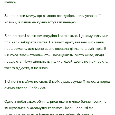
колись.
Запевнивши маму, що зі мною все добре, і вислухавши її
новини, я пішов на кухню готувати вечерю.
Біля опівночі за вікном загуділо і загрюкало. Це комунальники
приїхали забирати сміття. Багатьох дратував цей щонічний
перформанс, але мене заспокоювала діяльність сміттярів. В
ній була якась стабільність і захищеність. Місто живе, люди
працюють. Чому діяльність інших людей вдень не приносила
такого відчуття, я не знаю.
Тієї ночі я майже не спав. В моїх вухах звучав її голос, а перед
очима стояло її обличчя.
Одне з небагатьох обличь, риси якого я чітко бачив і вони не
змішувалися в каламутну каламуть. Коли нарешті мені
довелося заснути, я бачив жахи про війну. Як завжди.