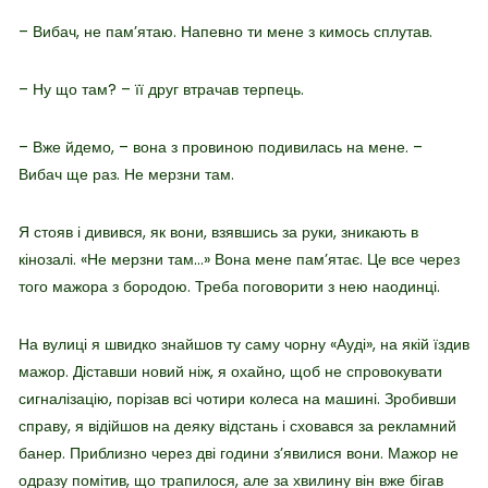
– Вибач, не пам’ятаю. Напевно ти мене з кимось сплутав.
– Ну що там? – її друг втрачав терпець.
– Вже йдемо, – вона з провиною подивилась на мене. –
Вибач ще раз. Не мерзни там.
Я стояв і дивився, як вони, взявшись за руки, зникають в
кінозалі. «Не мерзни там…» Вона мене пам’ятає. Це все через
того мажора з бородою. Треба поговорити з нею наодинці.
На вулиці я швидко знайшов ту саму чорну «Ауді», на якій їздив
мажор. Діставши новий ніж, я охайно, щоб не спровокувати
сигналізацію, порізав всі чотири колеса на машині. Зробивши
справу, я відійшов на деяку відстань і сховався за рекламний
банер. Приблизно через дві години з’явилися вони. Мажор не
одразу помітив, що трапилося, але за хвилину він вже бігав