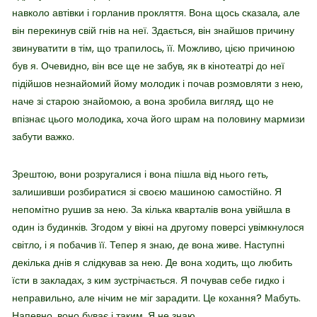
навколо автівки і горланив прокляття. Вона щось сказала, але
він перекинув свій гнів на неї. Здається, він знайшов причину
звинуватити в тім, що трапилось, її. Можливо, цією причиною
був я. Очевидно, він все ще не забув, як в кінотеатрі до неї
підійшов незнайомий йому молодик і почав розмовляти з нею,
наче зі старою знайомою, а вона зробила вигляд, що не
впізнає цього молодика, хоча його шрам на половину мармизи
забути важко.
Зрештою, вони розругалися і вона пішла від нього геть,
залишивши розбиратися зі своєю машиною самостійно. Я
непомітно рушив за нею. За кілька кварталів вона увійшла в
один із будинків. Згодом у вікні на другому поверсі увімкнулося
світло, і я побачив її. Тепер я знаю, де вона живе. Наступні
декілька днів я слідкував за нею. Де вона ходить, що любить
їсти в закладах, з ким зустрічається. Я почував себе гидко і
неправильно, але нічим не міг зарадити. Це кохання? Мабуть.
Напевно, воно буває і таким. Я не знаю.