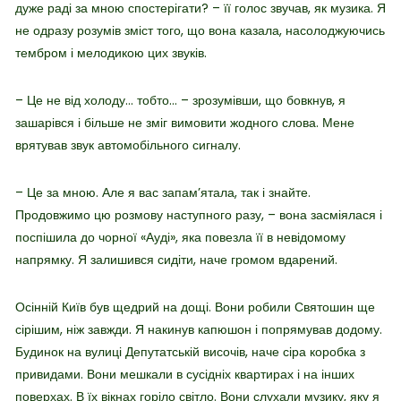
дуже раді за мною спостерігати? – її голос звучав, як музика. Я
не одразу розумів зміст того, що вона казала, насолоджуючись
тембром і мелодикою цих звуків.
– Це не від холоду… тобто… – зрозумівши, що бовкнув, я
зашарівся і більше не зміг вимовити жодного слова. Мене
врятував звук автомобільного сигналу.
– Це за мною. Але я вас запам’ятала, так і знайте.
Продовжимо цю розмову наступного разу, – вона засміялася і
поспішила до чорної «Ауді», яка повезла її в невідомому
напрямку. Я залишився сидіти, наче громом вдарений.
Осінній Київ був щедрий на дощі. Вони робили Святошин ще
сірішим, ніж завжди. Я накинув капюшон і попрямував додому.
Будинок на вулиці Депутатській височів, наче сіра коробка з
привидами. Вони мешкали в сусідніх квартирах і на інших
поверхах. В їх вікнах горіло світло. Вони слухали музику, яку я