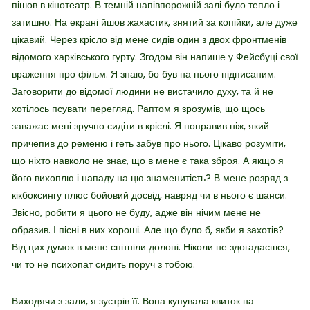
пішов в кінотеатр. В темній напівпорожній залі було тепло і
затишно. На екрані йшов жахастик, знятий за копійки, але дуже
цікавий. Через крісло від мене сидів один з двох фронтменів
відомого харківського гурту. Згодом він напише у Фейсбуці свої
враження про фільм. Я знаю, бо був на нього підписаним.
Заговорити до відомої людини не вистачило духу, та й не
хотілось псувати перегляд. Раптом я зрозумів, що щось
заважає мені зручно сидіти в кріслі. Я поправив ніж, який
причепив до ременю і геть забув про нього. Цікаво розуміти,
що ніхто навколо не знає, що в мене є така зброя. А якщо я
його вихоплю і нападу на цю знаменитість? В мене розряд з
кікбоксингу плюс бойовий досвід, навряд чи в нього є шанси.
Звісно, робити я цього не буду, адже він нічим мене не
образив. І пісні в них хороші. Але що було б, якби я захотів?
Від цих думок в мене спітніли долоні. Ніколи не здогадаєшся,
чи то не психопат сидить поруч з тобою.
Виходячи з зали, я зустрів її. Вона купувала квиток на