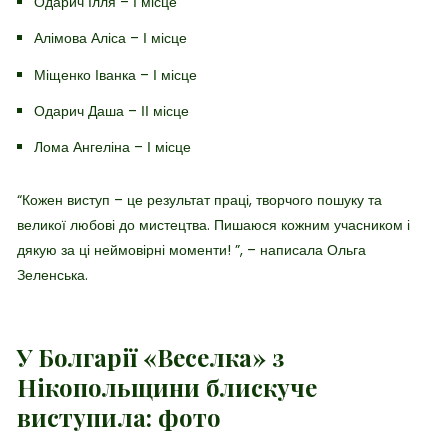
Одарич Ілля – І місце
Алімова Аліса – І місце
Міщенко Іванка – І місце
Одарич Даша – ІІ місце
Лома Ангеліна – І місце
“Кожен виступ – це результат праці, творчого пошуку та
великої любові до мистецтва. Пишаюся кожним учасником і
дякую за ці неймовірні моменти! ”, – написала Ольга
Зеленська.
У Болгарії «Веселка» з
Нікопольщини блискуче
виступила: фото