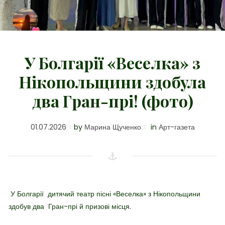
У Болгарії «Веселка» з
Нікопольщини здобула
два Гран-прі! (фото)
01.07.2026
by
Марина Щученко
in
Арт-газета
У Болгарії дитячий театр пісні «Веселка» з Нікопольщини
здобув два Гран-прі й призові місця.