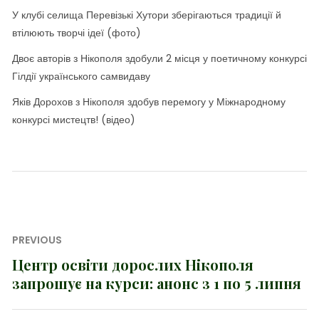
У клубі селища Перевізькі Хутори зберігаються традиції й
втілюють творчі ідеї (фото)
Двоє авторів з Нікополя здобули 2 місця у поетичному конкурсі
Гілдії українського самвидаву
Яків Дорохов з Нікополя здобув перемогу у Міжнародному
конкурсі мистецтв! (відео)
Навігація
PREVIOUS
записів
Центр освіти дорослих Нікополя
Previous
запрошує на курси: анонс з 1 по 5 липня
post: