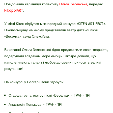
Повідомила керівниця колективу
Ольга Зеленська,
передає
NikopolART
.
У місті Кітен відбувся
міжнародний конкурс «KITEN ART FEST».
Нікопольщину на ньому представляв театр дитячої пісні
«Веселка» села Олексіївка.
Вихованці Ольги Зеленської гідно представили свою творчість,
подарували глядачам море емоцій і вкотре довели, що
наполегливість, талант і любов до сцени приносять великі
результати!
На конкурсі у Болгарії вони здобули:
Старша група театру пісні «Веселка» – ГРАН-ПРІ
Анастасія Пенькова – ГРАН-ПРІ