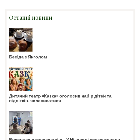
Останні новини
Бесіда з Янголом
Дитячий театр «Казка» оголосив набір дітей та
підлітків: як записатися
Виконали останню мрію… У Нікополі презентували