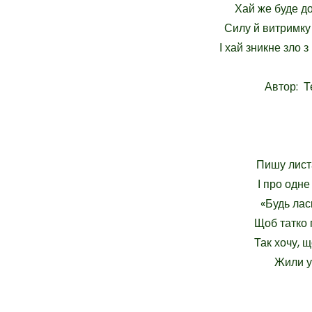
Хай же буде до
Силу й витримку
І хай зникне зло з
Автор: Т
Пишу лист
І про одне
«Будь ласк
Щоб татко 
Так хочу, щ
Жили у 