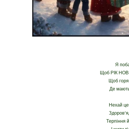
Я поба
Щоб РІК НОВ
Щоб горя 
Де мають
Нехай це
Здоров’я
Терпіння 