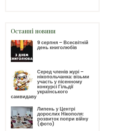
Останні новини
9 серпня – Всесвітній
день книголюбів
Серед членів журі –
нікопольчанка: візьми
участь у пісенному
конкурсі Гільдії
українського
самвидаву
Липень у Центрі
дорослих Нікополя:
розвиток попри війну
(фото)