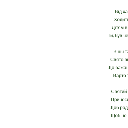
Від х
Ходить
Дітям в
Ти, був ч
В ніч 
Свято ві
Що бажанн
Варто 
Святий
Принеси
Щоб роди
Щоб не 