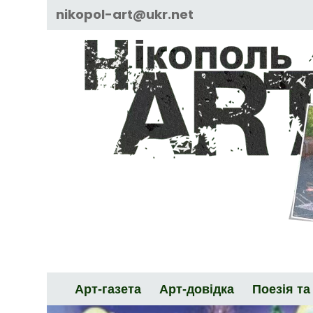
Skip
nikopol-art@ukr.net
to
content
Арт-газета
Арт-довідка
Поезія та