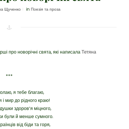
а Щученко
in
Поезія та проза
рші про новорічні свята, які написала
Тетяна
***
олаю, я тебе благаю,
 і мир до рідного краю!
душки здоров’я міцного,
и були й менше сумного.
раїнців від біди та горя,