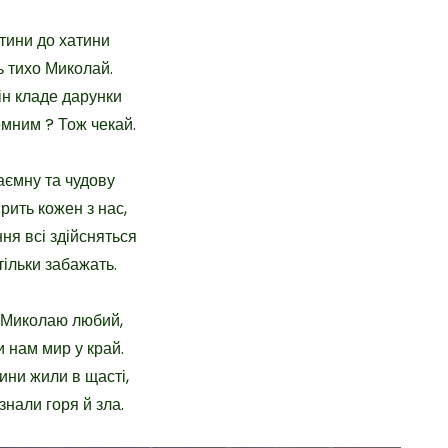
атини до хатини
 тихо Миколай.
ін кладе дарунки
емним ? Тож чекай.
таємну та чудову
рить кожен з нас,
я всі здійсняться
тільки забажать.
 Миколаю любий,
 нам мир у край.
ни жили в щасті,
знали горя й зла.