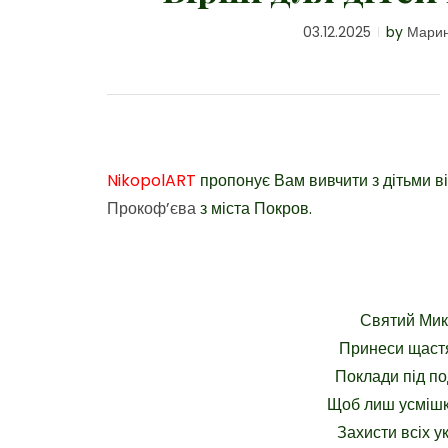
03.12.2025
by
Марин
NikopolART
п
ропонує Вам вивчити з дітьми ві
Прокоф’єва
з міста Покров.
Святий Мик
Принеси щастя
Поклади під по
Щоб лиш усмішк
Захисти всіх ук