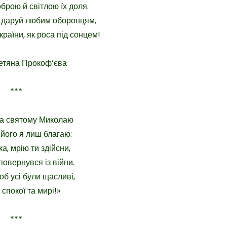
брою й світлою їх доля.
 даруй любим оборонцям,
 країни, як роса під сонцем!
етяна Прокоф’єва
***
а святому Миколаю
 його я лиш благаю:
а, мрію ти здійсни,
повернувся із війни.
об усі були щасливі,
спокої та мирі!»
***