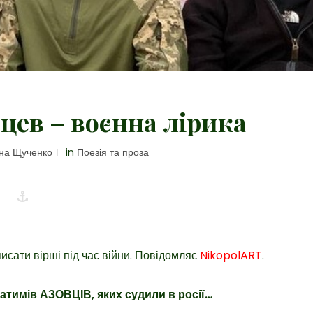
цев – воєнна лірика
на Щученко
in
Поезія та проза
исати вірші під час війни. Повідомляє
NikopolART
.
атимів АЗОВЦІВ, яких судили в росії…