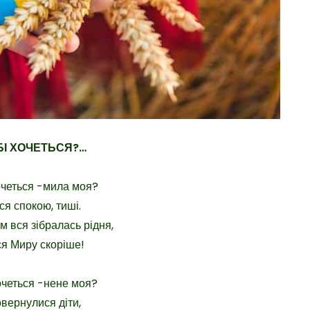
БІ ХОЧЕТЬСЯ?…
очеться -мила моя?
ся спокою, тиші.
м вся зібралась рідня,
я Миру скоріше!
очеться -нене моя?
вернулися діти,