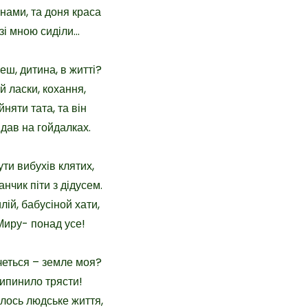
инами, та доня краса
зі мною сиділи…
еш, дитина, в житті?
 ласки, кохання,
няти тата, та він
дав на гойдалках.
ути вибухів клятих,
нчик піти з дідусем.
лій, бабусіной хати,
Миру- понад усе!
четься – земле моя?
ипинило трясти!
лось людське життя,