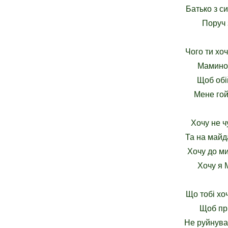
Батько з с
Поруч 
Чого ти хоч
Маминой
Щоб обій
Мене гой
Хочу не ч
Та на майда
Хочу до ми
Хочу я 
Що тобі хо
Щоб пр
Не руйнува