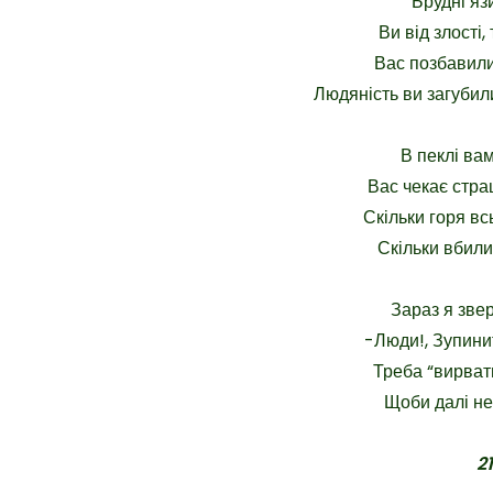
Брудні яз
Ви від злості, 
Вас позбавили
Людяність ви загубил
В пеклі вам
Вас чекає страш
Скільки горя в
Скільки вбили 
Зараз я звер
-Люди!, Зупини
Треба “вирвати
Щоби далі не
2