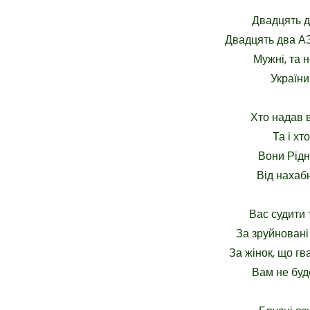
Двадцять дв
Двадцять два АЗ
Мужні, та н
України
Хто надав 
Та і хт
Вони Рідн
Від нахабн
Вас судити 
За зруйновані 
За жінок, що гв
Вам не буд