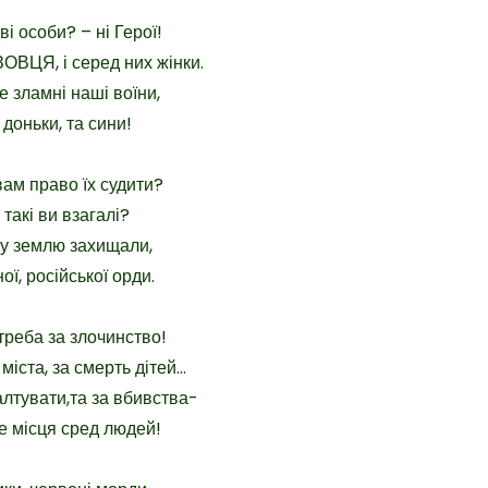
і особи? – ні Герої!
ОВЦЯ, і серед них жінки.
е зламні наші воїни,
 доньки, та сини!
вам право їх судити?
о такі ви взагалі?
у землю захищали,
ої, російської орди.
треба за злочинство!
міста, за смерть дітей…
алтувати,та за вбивства-
е місця сред людей!