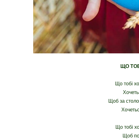
ЩО ТО
Що тобі х
Хочеть
Щоб за столо
Хочетьс
Що тобі х
Щоб по