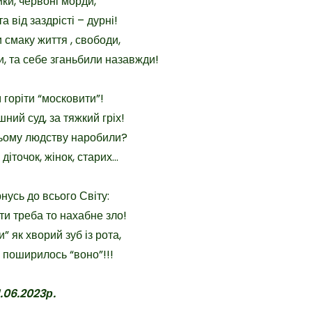
ики, червоні морди,
та від заздрісті – дурні!
 смаку життя , свободи,
и, та себе зганьбили назавжди!
 горіти “московити”!
ний суд, за тяжкий гріх!
сьому людству наробили?
діточок, жінок, старих…
нусь до всього Світу:
ти треба то нахабне зло!
” як хворий зуб із рота,
 поширилось “воно”!!!
1.06.2023р.