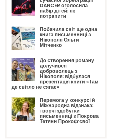
сучасної хореографії
DANCER оголосила
набір дітей: як
потрапити
Побачила світ ще одна
книга письменниці з
Нікополя Ольги
Мітченко
До створення роману
долучився
доброволець з
Нікополя: відбулася
презентація книги «Там
де світло не сягає»
Перемога у конкурсі й
Міжнародна відзнака:
творчі здобутки
письменниці з Покрова
Тетяни Прокоф’євої