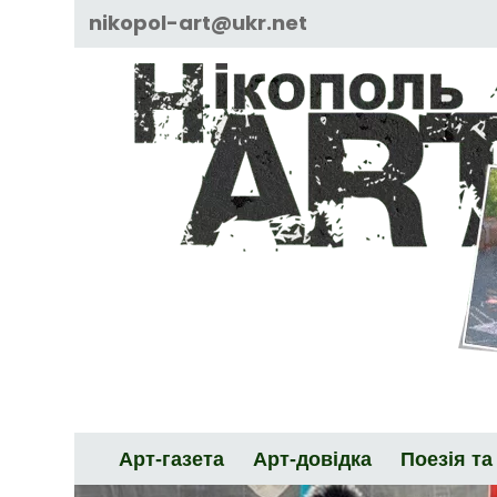
Skip
nikopol-art@ukr.net
to
content
Арт-газета
Арт-довідка
Поезія та