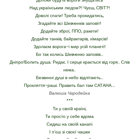
Над українським людом?! Чуєш, СВІТ?!
Доволі спати! Треба прокидатись,
Згадайте всі Шевченків заповіт!
Додайте зброї, ППО, ракети!
Додайте танків, байрактарів, хімарсів!
Здолаєм ворога-і мир усій планеті!
Бо так колись Шевченко заповів…
Дніпро!Болить душа. Ридає. І серце крається від горя.. Слів
нема..
Безвинні душі в небо відлітають…
Прокляття-раші. Править бал там САТАНА….
Валюша Чародейка
***
Ти у своїй країні,
Ти просто у себе вдома
Сидиш на своїй канапі
І п’єш зі своєї чашки