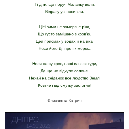
Ті діти, що поруч Маланку вели,
Відразу усі посивіли.
Цієї зими не замерзне ріка,
Що густо замішано з кров’ю.
Цей присмак у водах її на віка,
Неси його Дніпре і к морю…
Неси нашу кров, наші сльози туди,
Де ще не відчуле солоне.
Нехай на сніданок все людство Землі
Ковтне і від смутку застогне!
Єлизавета Катрич