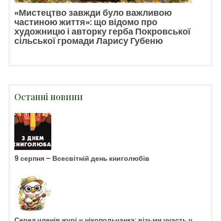
«Мистецтво завжди було важливою
частиною життя»: що відомо про
художницю і авторку герба Покровської
сільської громади Ларису Губеню
Останні новини
9 серпня – Всесвітній день книголюбів
Серед членів журі – нікопольчанка: візьми участь у