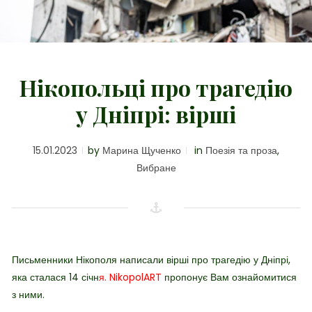
Нікопольці про трагедію
у Дніпрі: вірші
15.01.2023
by
Марина Щученко
in
Поезія та проза
,
Вибране
Письменники Нікополя написали вірші про трагедію у Дніпрі,
яка сталася 14 січн
я.
NikopolART
пропонує Вам ознайомитися
з ними.