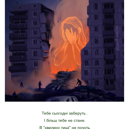
Тебе сьогодні заберуть .
І більш тебе не стане.
В “хвилину тиші” не почуть