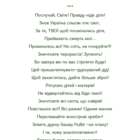
***
Послухай, Світе! Правду ніде діти!
Знов Україна сльози ллє свої…
За те, ТВОЇ щоб посміхались діти,
Приймають смерть мої….
Прокиньтесь всі! Не спіть, не ігноруйте!!!
Зничтожте терориста! Зупиніть!
Бо завтра він по вас стріляти буде!
Цей пришелепкувато-дурнуватий дід!
Щоб захиститись, дайте більше зброї!
Рятуємо дітей і матерів!
Не відвертайтесь від біди такої!
Зничтожте всі скота, що озвірів!
Повстаньте всі!! Всі разом! Одним махом
Переламайте монстрові хребет!
Зніміть дурну башку huila -на плаху!
І те, чому аналоговтамнєт!
Допоки будуть вороги знущатись