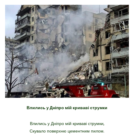
Влились у Дніпро мій криваві струмки
Влились у Дніпро мій криваві струмки,
Скувало поверхню цементним пилом.