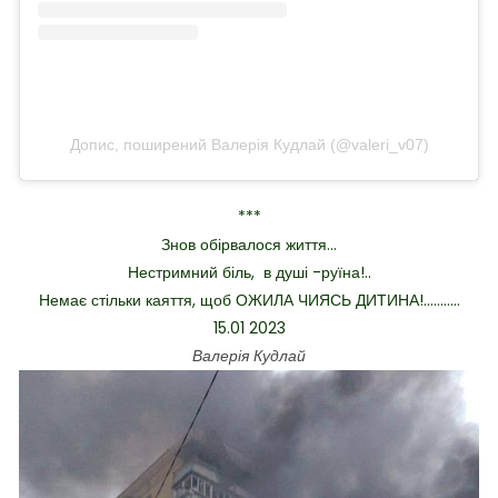
Допис, поширений Валерія Кудлай (@valeri_v07)
***
Знов обірвалося життя…
Нестримний біль, в душі -руїна!..
Немає стільки каяття, щоб ОЖИЛА ЧИЯСЬ ДИТИНА!..………
15.01 2023
Валерія Кудлай