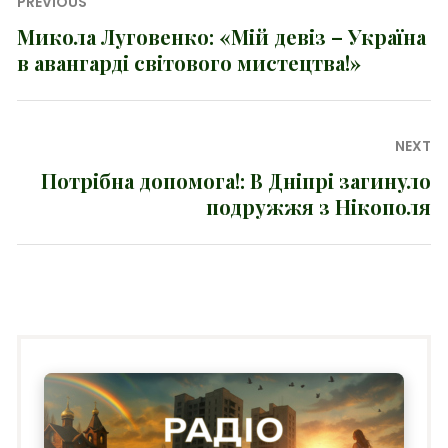
Навігація
PREVIOUS
записів
Микола Луговенко: «Мій девіз – Україна
Previous
в авангарді світового мистецтва!»
post:
NEXT
Потрібна допомога!: В Дніпрі загинуло
Next
подружжя з Нікополя
post: