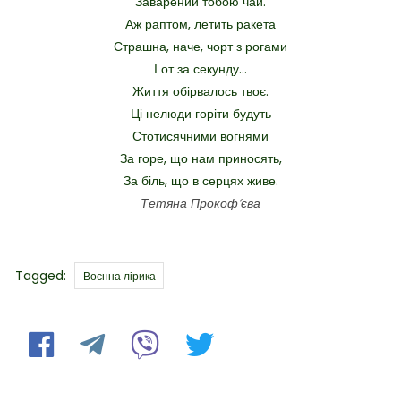
Заварений тобою чай.
Аж раптом, летить ракета
Страшна, наче, чорт з рогами
І от за секунду…
Життя обірвалось твоє.
Ці нелюди горіти будуть
Стотисячними вогнями
За горе, що нам приносять,
За біль, що в серцях живе.
Тетяна Прокоф’єва
Tags
Tagged:
Воєнна лірика