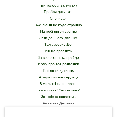
Твій голос з-за туману.
Пробач дитинко .
Спочивай.
Вже більш не буде страшно.
На небі янгол заспіва
Лети до нього ,пташко.
Там , зверху ,Бог
Він не простить.
За все розплата прийде.
Йому про все розповіли
Такі як ти дитинки..
А зараз міліон сердець
В молитві тихо плаче .
І на колінах : “ти спочинь”
За тебе їх накажем…
Анжеліка Дейнега