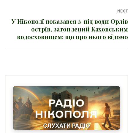
NEXT
У Нікополі показався з-під води Орлів
Next
острів, затоплений Каховським
post:
водосховищем: що про нього відомо
СЛУХАТИ РАДІО