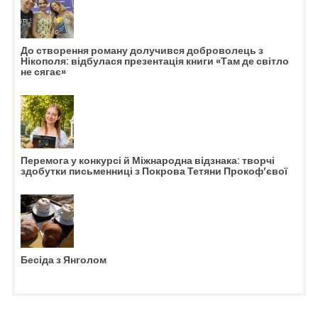
До створення роману долучився доброволець з
Нікополя: відбулася презентація книги «Там де світло
не сягає»
Перемога у конкурсі й Міжнародна відзнака: творчі
здобутки письменниці з Покрова Тетяни Прокоф’євої
Бесіда з Янголом