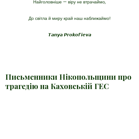
Найголовніше — віру не втрачаймо,
До світла й миру край наш наближаймо!
𝙏𝙖𝙣𝙮𝙖 𝙋𝙧𝙤𝙠𝙤𝙛ʼ𝙞𝙚𝙫𝙖
Письменники Нікопольщини про
трагедію на Каховській ГЕС