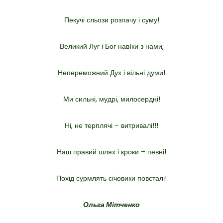
Пекучі сльози розпачу і суму!
Великий Луг і Бог навІки з нами,
Непереможний Дух і вільні думи!
Ми сильні, мудрі, милосердні!
Ні, не терплячі – витривалі!!!
Наш правий шлях і кроки – певні!
Похід сурмлять січовики повсталі!
Ольга Мітченко