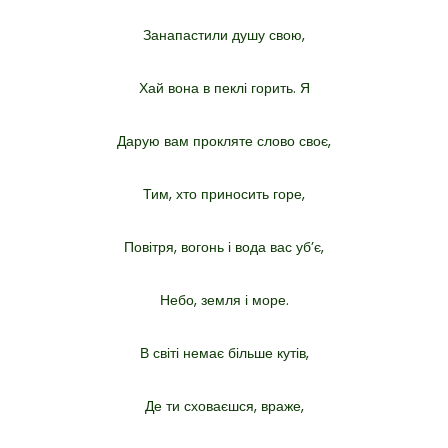
Занапастили душу свою,
Хай вона в пеклі горить. Я
Дарую вам прокляте слово своє,
Тим, хто приносить горе,
Повітря, вогонь і вода вас уб’є,
Небо, земля і море.
В світі немає більше кутів,
Де ти сховаєшся, враже,