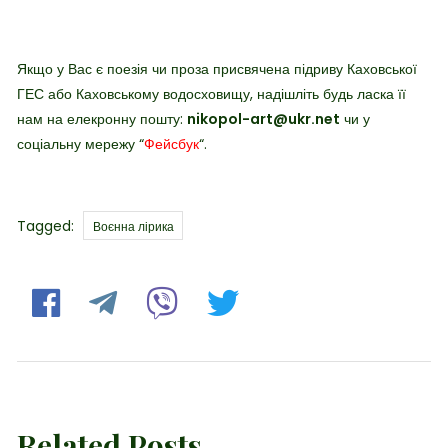
Якщо у Вас є поезія чи проза присвячена підриву Каховської
ГЕС або Каховському водосховищу, надішліть будь ласка її
нам на елекронну пошту:
nikopol-art@ukr.net
чи у
соціальну мережу “
Фейсбук
“.
Tags
Tagged:
Воєнна лірика
Related Posts