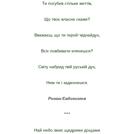
Ти погубив стільки життів,
Що твоє власне скаже?
Вважаєш, що ти герой-відчайдух,
Всіх повбивати клянешся?
Світу набрид твій руській дух,
Ним ти і задихнешся.
Роман Євдокимов
***
Най небо змиє щедрими дощами