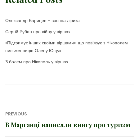
Олександр Варицев – воєнна лірика
Сергій Рубан про війну у віршах
«Підтримує інших своїми віршами»: що пов’язує з Нікополем
письменницю Олену Ющук
З болем про Нікополь у віршах
Навігація
PREVIOUS
записів
В Марганці написали книгу про туризм
Previous
post: