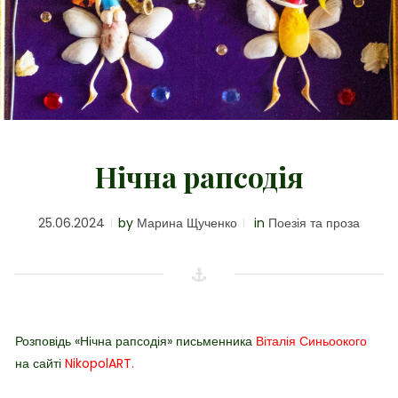
Нічна рапсодія
25.06.2024
by
Марина Щученко
in
Поезія та проза
Розповідь «Нічна рапсодія» письменника
Віталія Синьоокого
на сайті
NikopolART.