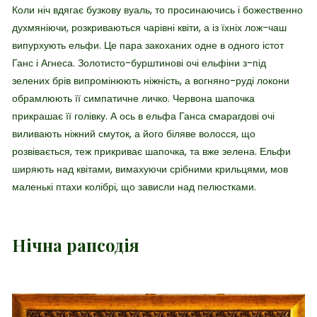
Коли ніч вдягає бузкову вуаль, то просинаючись і божественно
духмяніючи, розкриваються чарівні квіти, а із їхніх лож-чаш
випурхують ельфи. Це пара закоханих одне в одного істот
Ганс і Агнеса. Золотисто-бурштинові очі ельфіни з-під
зелених брів випромінюють ніжність, а вогняно-руді локони
обрамлюють її симпатичне личко. Червона шапочка
прикрашає її голівку. А ось в ельфа Ганса смарагдові очі
виливають ніжний смуток, а його біляве волосся, що
розвівається, теж прикриває шапочка, та вже зелена. Ельфи
ширяють над квітами, вимахуючи срібними крильцями, мов
маленькі птахи колібрі, що зависли над пелюстками.
Нічна рапсодія