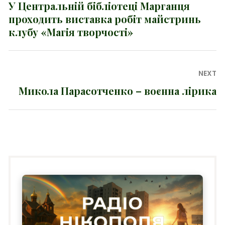
записів
У Центральній бібліотеці Марганця
Previous
проходить виставка робіт майстринь
post:
клубу «Магія творчості»
NEXT
Микола Парасотченко – воєнна лірика
Next
post: