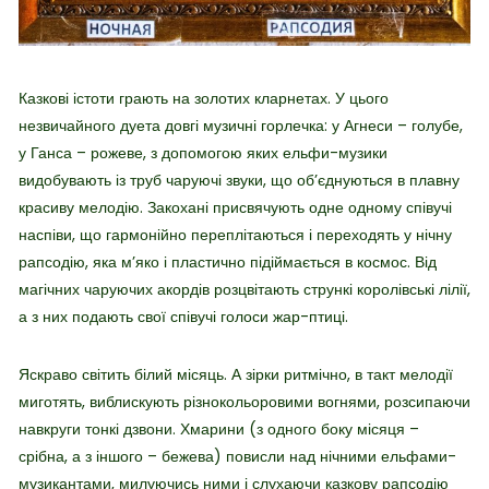
Казкові істоти грають на золотих кларнетах. У цього
незвичайного дуета довгі музичні горлечка: у Агнеси – голубе,
у Ганса – рожеве, з допомогою яких ельфи-музики
видобувають із труб чаруючі звуки, що об’єднуються в плавну
красиву мелодію. Закохані присвячують одне одному співучі
наспіви, що гармонійно переплітаються і переходять у нічну
рапсодію, яка м’яко і пластично підіймається в космос. Від
магічних чаруючих акордів розцвітають стрункі королівські лілії,
а з них подають свої співучі голоси жар-птиці.
Яскраво світить білий місяць. А зірки ритмічно, в такт мелодії
миготять, виблискують різнокольоровими вогнями, розсипаючи
навкруги тонкі дзвони. Хмарини (з одного боку місяця –
срібна, а з іншого – бежева) повисли над нічними ельфами-
музикантами, милуючись ними і слухаючи казкову рапсодію