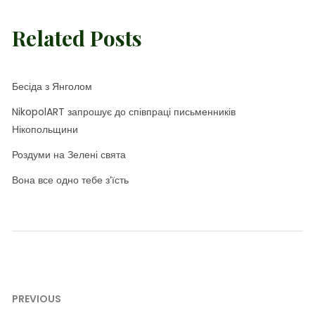
Related Posts
Бесіда з Янголом
NikopolART запрошує до співпраці письменників
Нікопольщини
Роздуми на Зелені свята
Вона все одно тебе з’їсть
Навігація
PREVIOUS