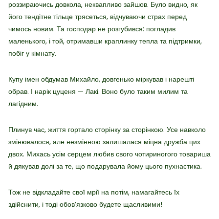
роззираючись довкола, неквапливо зайшов. Було видно, як
його тендітне тільце трясеться, відчуваючи страх перед
чимось новим. Та господар не розгубився: погладив
маленького, і той, отримавши краплинку тепла та підтримки,
побіг у кімнату.
Купу імен обдумав Михайло, довгенько міркував і нарешті
обрав. І нарік цуценя — Лакі. Воно було таким милим та
лагідним.
Плинув час, життя гортало сторінку за сторінкою. Усе навколо
змінювалося, але незмінною залишалася міцна дружба цих
двох. Михась усім серцем любив свого чотириногого товариша
й дякував долі за те, що подарувала йому цього пухнастика.
Тож не відкладайте свої мрії на потім, намагайтесь їх
здійснити, і тоді обов’язково будете щасливими!