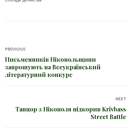
Спогади дитинства
Навігація
PREVIOUS
записів
Письменників Нікопольщини
Previous
запрошують на Всеукраїнський
post:
літературний конкурс
NEXT
Танцор з Нікополя підкорив Krivbass
Next
Street Battle
post: