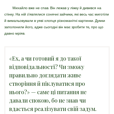
Михайло вже не спав. Він лежав у ліжку й дивився на
стінку. На ній з’являлися сонячні зайчики, які весь час миготіли
й вимальовували в уяві хлопця різноманітні картинки. Думки
заполонили його, адже сьогодні він має зробити те, про що
давно мріяв.
«Ех, а чи готовий я до такої
відповідальності? Чи зможу
правильно доглядати живе
створіння й піклуватися про
нього?» — саме ці питання не
давали спокою, бо не знав чи
вдасться реалізувати свій задум.