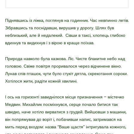
Піднявшись із ліжка, поглянув на годинник. Час невпинно летів.
Зібравшись та поснідавши, вирушив у дорогу. Шлях був
неблизький, але й недалекий. Сівши в таксі, хлопець глибоко
вдихнув та видихнув і з вірою в краще поїхав.
Природа навколо була казкова. Ліс. Чисте блакитне небо над
головою. Свіже повітря проривалося через відчинене вікно.
Лунав спів пташок, чути було стукіт дятла, скрекотання сороки.
Хотілося жити, радіти кожній хвилині.
І ось на горизонті завиднілося місце призначення – містечко
Медвин. Михайлик посміхнувся, серце почало битися так
швидко, наче хотіло вирватися з грудей. Вийшовши з машини,
він попрямував до воріт і, побачивши напис, затримався на
мить перед входом: назва “Ваше щастя” інтригувала кожного,