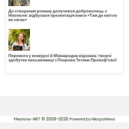
До створення роману долучився доброволець з
Нікополя: відбулася презентація книги «Там де світло
не сягає»
Перемога у конкурсі й Міжнародна відзнака: творчі
здобутки письменниці з Покрова Тетяни Прокоф’євої
Нікополь-ART © 2009-2026
Powered by
NikopolNews