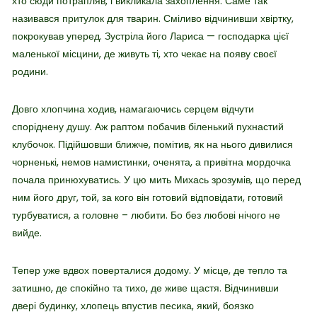
хто сюди потрапляв, і викликала захоплення. Саме так
називався притулок для тварин. Сміливо відчинивши хвіртку,
покрокував уперед. Зустріла його Лариса — господарка цієї
маленької місцини, де живуть ті, хто чекає на появу своєї
родини.
Довго хлопчина ходив, намагаючись серцем відчути
споріднену душу. Аж раптом побачив біленький пухнастий
клубочок. Підійшовши ближче, помітив, як на нього дивилися
чорненькі, немов намистинки, оченята, а привітна мордочка
почала принюхуватись. У цю мить Михась зрозумів, що перед
ним його друг, той, за кого він готовий відповідати, готовий
турбуватися, а головне – любити. Бо без любові нічого не
вийде.
Тепер уже вдвох поверталися додому. У місце, де тепло та
затишно, де спокійно та тихо, де живе щастя. Відчинивши
двері будинку, хлопець впустив песика, який, боязко