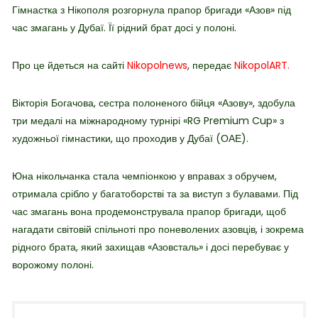
Гімнастка з Нікополя розгорнула прапор бригади «Азов» під
час змагань у Дубаї. Її рідний брат досі у полоні.
Про це йдеться на сайті
Nikopolnews
, передає
NikopolART.
Вікторія Богачова, сестра полоненого бійця «Азову», здобула
три медалі на міжнародному турнірі «RG Premium Cup» з
художньої гімнастики, що проходив у Дубаї (ОАЕ).
Юна нікольчанка стала чемпіонкою у вправах з обручем,
отримала срібло у багатоборстві та за виступ з булавами. Під
час змагань вона продемонструвала прапор бригади, щоб
нагадати світовій спільноті про поневолених азовців, і зокрема
рідного брата, який захищав «Азовсталь» і досі перебуває у
ворожому полоні.