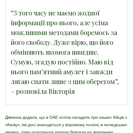
“З того часу не маємо жодної
інформації про нього, але усіма
можливими методами боремось за
його свободу. Дуже вірю, що його
обміняють якомога швидше.
Сумую, згадую постійно. Маю від
нього памʼятний амулет і завжди
лягаю спати лише з цим оберегом”,
– розповіла Вікторія
Дівчинка додала, що в ОАЕ хотіла нагадати про наших бійців з
«Азову», які досі знаходяться у ворожому полоні, в нелюдських
умовах, тому розгорнула прапор бригади на змаганнях.