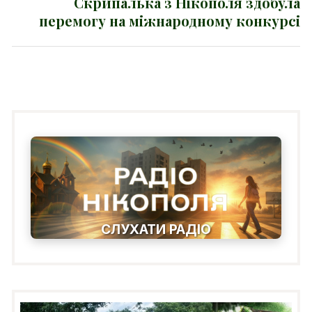
Скрипалька з Нікополя здобула
Next
перемогу на міжнародному конкурсі
post:
СЛУХАТИ РАДІО