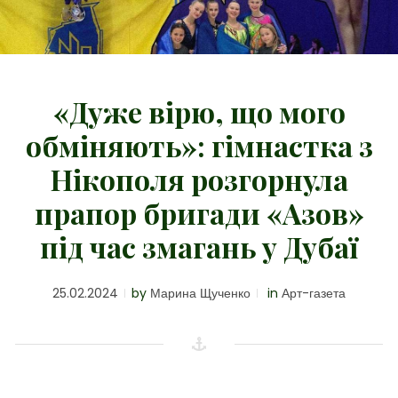
«Дуже вірю, що мого
обміняють»: гімнастка з
Нікополя розгорнула
прапор бригади «Азов»
під час змагань у Дубаї
25.02.2024
by
Марина Щученко
in
Арт-газета