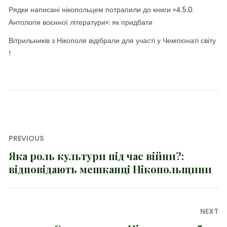
Рядки написані нікопольцем потрапили до книги «4.5.0.
Антологія воєнної літератури»: як придбати
Вітрильників з Нікополя відібрали для участі у Чемпіонаті світу
!
Навігація
PREVIOUS
записів
Яка роль культури під час війни?:
Previous
відповідають мешканці Нікопольщини
post:
NEXT