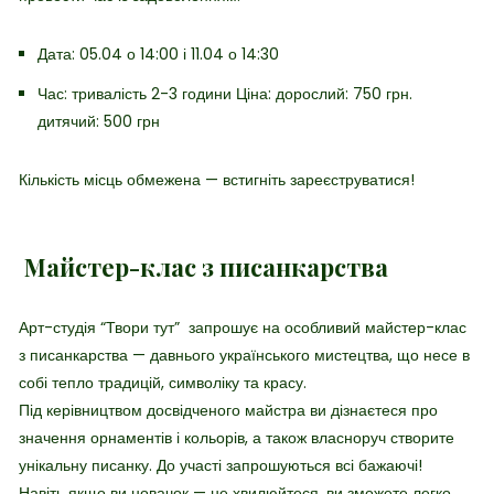
Дата: 05.04 о 14:00 і 11.04 о 14:30
Час: тривалість 2-3 години
Ціна: дорослий: 750 грн.
дитячий: 500 грн
Кількість місць обмежена — встигніть зареєструватися!
Майстер-клас з писанкарства
Арт-студія “Твори тут” запрошує
на особливий майстер-клас
з писанкарства — давнього українського мистецтва, що несе в
собі тепло традицій, символіку та красу.
Під керівництвом досвідченого майстра ви дізнаєтеся про
значення орнаментів і кольорів, а також власноруч створите
унікальну писанку. До участі запрошуються всі бажаючі!
Навіть якщо ви новачок — не хвилюйтеся, ви зможете легко