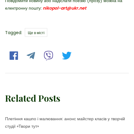
Повідомити новину або надіслати поезію (прозу) можна на
електронну пошту:
nikopol-art@ukr.net
Tags
Tagged:
Ще в місті
Related Posts
Плетіння кашпо і малювання: анонс майстер класів у творчій
студії «Твори тут»