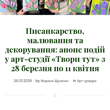
Писанкарство,
малювання та
декорування: анонс подій
у арт-студії «Твори тут» з
28 березня по 11 квітня
26.03.2026
by
Марина Щученко
in
Арт-довідка