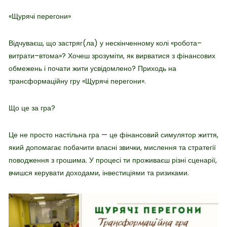
«Щурячі перегони»
Відчуваєш, що застряг(ла) у нескінченному колі «робота–
витрати–втома»? Хочеш зрозуміти, як вирватися з фінансових
обмежень і почати жити усвідомлено? Приходь на
трансформаційну гру «Щурячі перегони».
Що це за гра?
Це не просто настільна гра — це фінансовий симулятор життя,
який допомагає побачити власні звички, мислення та стратегії
поводження з грошима. У процесі ти проживаєш різні сценарії,
вчишся керувати доходами, інвестиціями та ризиками.