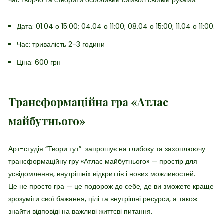
час творчо та створити особливий символ своїми руками.
Дата: 01.04 о 15:00; 04.04 о 11:00; 08.04 о 15:00; 11.04 о 11:00.
Час: тривалість 2-3 години
Ціна: 600 грн
Трансформаційна гра «Атлас
майбутнього»
Арт-студія “Твори тут” запрошує
на глибоку та захоплюючу
трансформаційну гру «Атлас майбутнього» — простір для
усвідомлення, внутрішніх відкриттів і нових можливостей.
Це не просто гра — це подорож до себе, де ви зможете краще
зрозуміти свої бажання, цілі та внутрішні ресурси, а також
знайти відповіді на важливі життєві питання.