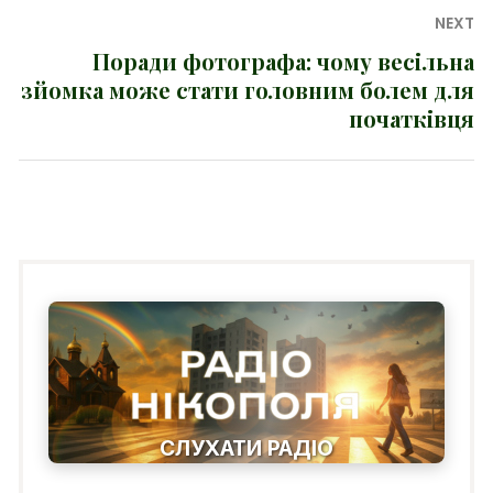
NEXT
Поради фотографа: чому весільна
Next
зйомка може стати головним болем для
post:
початківця
СЛУХАТИ РАДІО