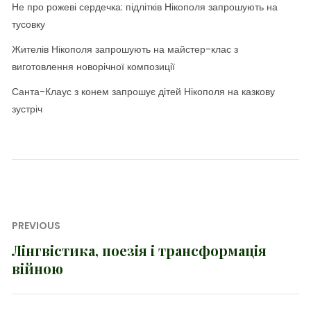
Не про рожеві сердечка: підлітків Нікополя запрошують на
тусовку
Жителів Нікополя запрошують на майстер-клас з
виготовлення новорічної композиції
Санта-Клаус з конем запрошує дітей Нікополя на казкову
зустріч
Навігація
PREVIOUS
записів
Лінгвістика, поезія і трансформація
Previous
війною
post: