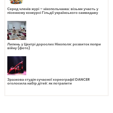
Серед членів журі – нікопольчанка: візьми участь у
пісенному конкурсі Гільдії українського самвидаву
Липень у Центрі дорослих Нікополя: розвиток попри
війну (фото)
Зразкова студія сучасної хореографії DANCER
оголосила набір дітей: як потрапити