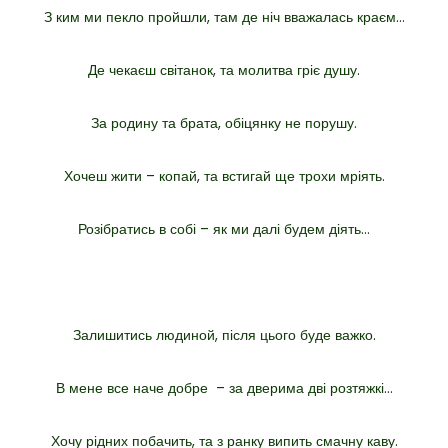
З ким ми пекло пройшли, там де ніч вважалась краєм…
Де чекаєш світанок, та молитва гріє душу.
За родину та брата, обіцянку не порушу.
Хочеш жити – копай, та встигай ще трохи мріять.
Розібратись в собі – як ми далі будем діять…
Залишитись людиной, після цього буде важко.
В мене все наче добре – за дверима дві розтяжкі…
Хочу рідних побачить, та з ранку випить смачну каву.