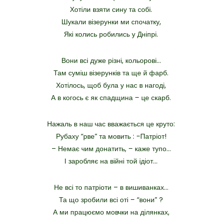
Хотіли взяти сину та собі.
Шукали візерунки ми спочатку,
Які колись робились у Дніпрі.
Вони всі дуже різні, кольорові…
Там суміш візерунків та ще й фарб.
Хотілось, щоб була у нас в нагоді,
А в когось є як спадщина – це скарб.
Нажаль в наш час вважається це круто:
Рубаху “рве” та мовить : -Патріот!
– Немає чим донатить, – каже тупо…
І заробляє на війні той ідіот…
Не всі то патріоти – в вишиванках…
Та що зробили всі оті – “вони” ?
А ми працюємо мовчки на ділянках,