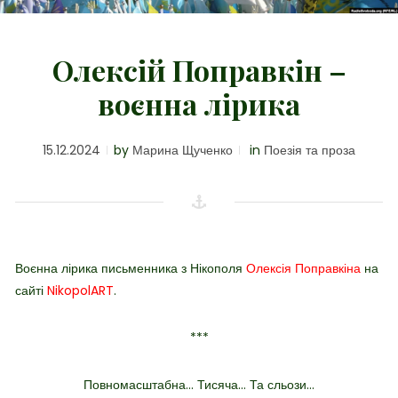
Олексій Поправкін –
воєнна лірика
15.12.2024
by
Марина Щученко
in
Поезія та проза
Воєнна лірика письменника з Нікополя
Олексія Поправкіна
на
сайті
NikopolART
.
***
Повномасштабна… Тисяча… Та сльози…