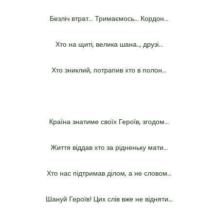
Безліч втрат… Тримаємось… Кордон…
Хто на щиті, велика шана.., друзі…
Хто зниклий, потрапив хто в полон…
Країна знатиме своїх Героїв, згодом…
Життя віддав хто за рідненьку мати…
Хто нас підтримав ділом, а не словом…
Шануй Героїв! Цих слів вже не відняти…