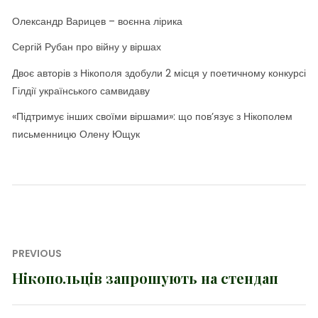
Олександр Варицев – воєнна лірика
Сергій Рубан про війну у віршах
Двоє авторів з Нікополя здобули 2 місця у поетичному конкурсі
Гілдії українського самвидаву
«Підтримує інших своїми віршами»: що пов’язує з Нікополем
письменницю Олену Ющук
Навігація
PREVIOUS
записів
Нікопольців запрошують на стендап
Previous
post: