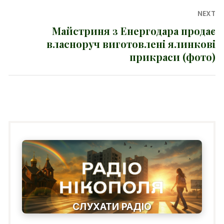
NEXT
Майстриня з Енергодара продає
Next
власноруч виготовлені ялинкові
post:
прикраси (фото)
СЛУХАТИ РАДІО