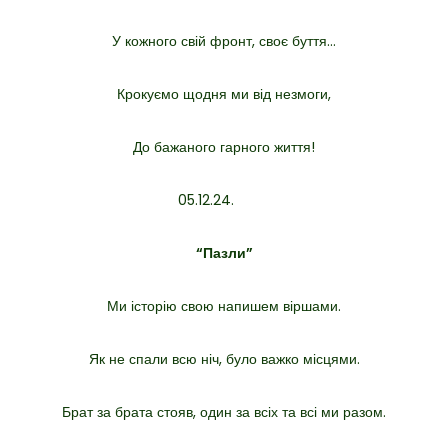
У кожного свій фронт, своє буття…
Крокуємо щодня ми від незмоги,
До бажаного гарного життя!
05.12.24.
“Пазли”
Ми історію свою напишем віршами.
Як не спали всю ніч, було важко місцями.
Брат за брата стояв, один за всіх та всі ми разом.