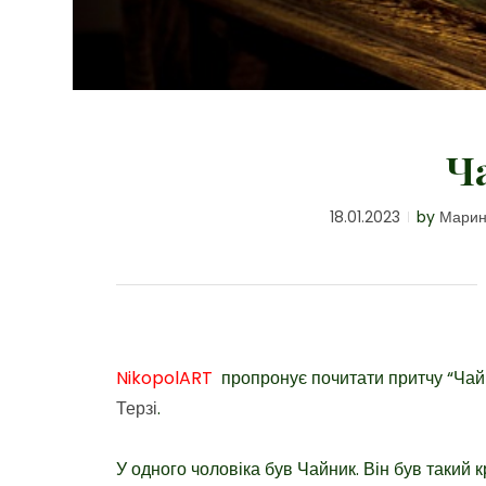
Ч
18.01.2023
by
Марин
NikopolART
пропронує почитати притчу “Чайн
Терзі
.
У одного чоловіка був Чайник. Він був такий кр