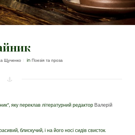
айник
а Щученко
in
Поезія та проза
ик”, яку переклав літературний редактор
Валерій
асивий, блискучий, і на його носі сидів свисток.