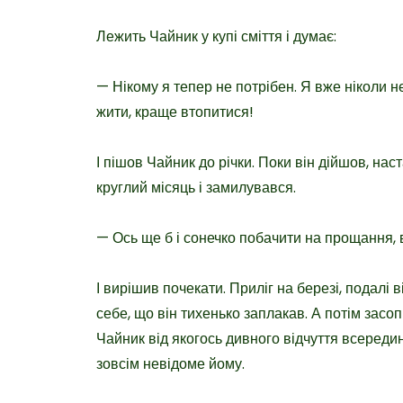
Лежить Чайник у купі сміття і думає:
— Нікому я тепер не потрібен. Я вже ніколи н
жити, краще втопитися!
І пішов Чайник до річки. Поки він дійшов, нас
круглий місяць і замилувався.
— Ось ще б і сонечко побачити на прощання, в
І вирішив почекати. Приліг на березі, подалі в
себе, що він тихенько заплакав. А потім засопі
Чайник від якогось дивного відчуття всередин
зовсім невідоме йому.