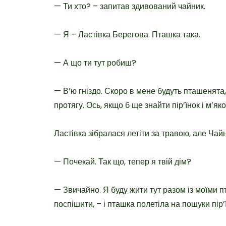
— Ти хто? – запитав здивований чайник.
— Я – Ластівка Берегова. Пташка така.
— А що ти тут робиш?
— В’ю гніздо. Скоро в мене будуть пташенята, 
протягу. Ось, якщо б ще знайти пір’їнок і м’яко
Ластівка зібралася летіти за травою, але Чай
— Почекай. Так що, тепер я твій дім?
— Звичайно. Я буду жити тут разом із моїми 
поспішити, – і пташка полетіла на пошуки пір’ї