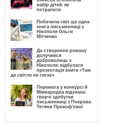
набір дітей: як
потрапити
Побачила світ ще одна
книга письменниці з
Нікополя Ольги
Мітченко
До створення роману
долучився
доброволець з
Нікополя: відбулася
презентація книги «Там
де світло не сягає»
Перемога у конкурсі й
Міжнародна відзнака:
творчі здобутки
письменниці з Покрова
Тетяни Прокоф’євої