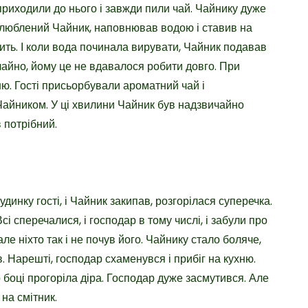
риходили до нього і завжди пили чай. Чайнику дуже
 улюблений Чайник, наповнював водою і ставив на
ипить. І коли вода починала вирувати, Чайник подавав
ичайно, йому це не вдавалося робити довго. При
ню. Гості присьорбували ароматний чай і
айником. У ці хвилини Чайник був надзвичайно
 потрібний.
удинку гості, і Чайник закипав, розгорілася суперечка.
і сперечалися, і господар в тому числі, і забули про
 але ніхто так і не почув його. Чайнику стало боляче,
в. Нарешті, господар схаменувся і прибіг на кухню.
о боці прогоріла діра. Господар дуже засмутився. Але
 на смітник.