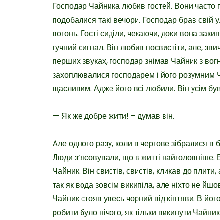
Господар Чайника любив гостей. Вони часто п
подобалися такі вечори. Господар брав свій
вогонь. Гості сиділи, чекаючи, доки вона зак
гучний сигнал. Він любив посвистіти, але, зв
перших звуках, господар знімав Чайник з вог
захоплювалися господарем і його розумним Ч
щасливим. Адже його всі любили. Він усім був
— Як же добре жити! – думав він.
Але одного разу, коли в чергове зібралися в б
Люди з’ясовували, що в житті найголовніше. Вс
Чайник. Він свистів, свистів, кликав до плити,
так як вода зовсім википіла, але ніхто не йшо
Чайник стояв увесь чорний від кіптяви. В йог
робити було нічого, як тільки викинути Чайник