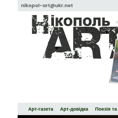
Skip
nikopol-art@ukr.net
to
content
Арт-газета
Арт-довідка
Поезія та