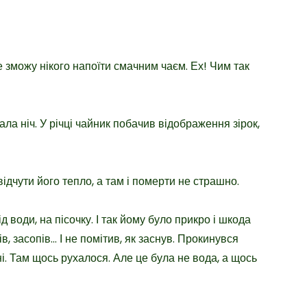
е зможу нікого напоїти смачним чаєм. Ех! Чим так
тала ніч. У річці чайник побачив відображення зірок,
ідчути його тепло, а там і померти не страшно.
ід води, на пісочку. І так йому було прикро і шкода
в, засопів… І не помітив, як заснув. Прокинувся
і. Там щось рухалося. Але це була не вода, а щось