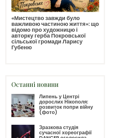
«Мистецтво завжди було
важливою частиною життя»: що
відомо про художницю і
авторку герба Покровської
сільської громади Ларису
Губеню
Останні новини
Липень у Центрі
дорослих Нікополя:
розвиток попри війну
(фото)
Зразкова студія
сучасної хореографії
DANCER оголосила