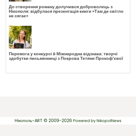
До створення роману долучився доброволець з
Нікополя: відбулася презентація книги «Там де світло
не сягає»
Перемога у конкурсі й Міжнародна відзнака: творчі
здобутки письменниці з Покрова Тетяни Прокоф’євої
Нікополь-ART © 2009-2026
Powered by
NikopolNews