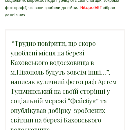
соціальних мережах люди публікують свої спогади, зокрема
фотографії, які вони зробили до війни.
NikopolART
зібрав
деякі з них.
“Трудно повірити, що скоро
улюблені місця на березі
Каховського водосховища в
м.Нікополь будуть зовсім інші…”,
написав вуличний фотограф Артем
Тульчинський на своїй сторінці у
соціальній мережі “Фейсбук” та
опублікував добірку зроблених
світлин на березі Каховського
водосховища.