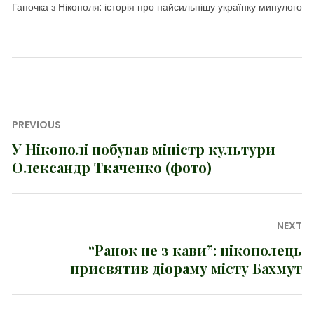
Гапочка з Нікополя: історія про найсильнішу українку минулого
Навігація
PREVIOUS
записів
У Нікополі побував міністр культури
Previous
Олександр Ткаченко (фото)
post:
NEXT
“Ранок не з кави”: нікополець
Next
присвятив діораму місту Бахмут
post: