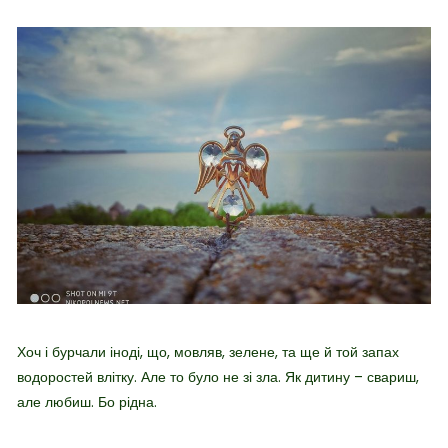
Хоч і бурчали іноді, що, мовляв, зелене, та ще й той запах
водоростей влітку. Але то було не зі зла.
Як дитину – свариш,
але любиш. Бо рідна.