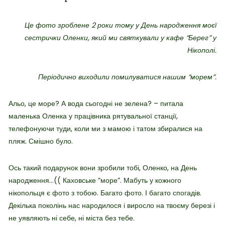
Це фото зроблене 2 роки тому у День народження моєї
сестрички Оленки, який ми святкували у кафе “Берег” у
Нікополі.
Періодично виходили помилуватися нашим “морем”.
Альо, це море? А вода сьогодні не зелена? – питала
маленька Оленка у працівника рятувальної станції,
телефонуючи туди, коли ми з мамою і татом збиралися на
пляж.
Смішно було.
Ось такий подарунок вони зробили тобі, Оленко, на День
народження…((
Каховське “море”. Мабуть у кожного
нікопольця є фото з тобою. Багато фото. І багато спогадів.
Декілька поколінь нас народилося і виросло на твоєму березі і
не уявляють ні себе, ні міста без тебе.