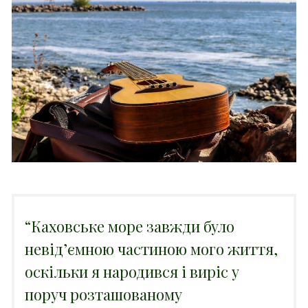
“Каховське море завжди було
невід’ємною частиною мого життя,
оскільки я народився і виріс у
поруч розташованому