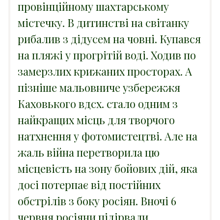
провінційному шахтарському
містечку. В дитинстві на світанку
рибалив з дідусем на човні. Купався
на пляжі у прогрітій воді. Ходив по
замерзлих крижаних просторах. А
пізніше мальовниче узбережжя
Каховького вдсх. стало одним з
найкращих місць для творчого
натхнення у фотомистецтві. Але на
жаль війна перетворила цю
місцевість на зону бойових дій, яка
досі потерпає від постійних
обстрілів з боку росіян. Вночі 6
червня росіяни підірвали