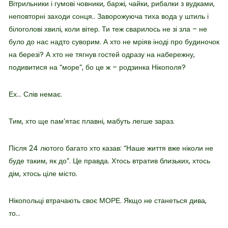
Вітрильники і гумові човники, баржі, чайки, рибалки з вудками,
неповторні заходи сонця.. Заворожуюча тиха вода у штиль і
білоголові хвилі, коли вітер. Ти теж сварилось не зі зла – не
було до нас надто суворим.
А хто не мріяв іноді про будиночок
на березі? А хто не тягнув гостей одразу на набережну,
подивитися на “море”, бо це ж – родзинка Нікополя?
Ех…
Слів немає.
Тим, хто ще пам’ятає плавні, мабуть легше зараз.
Після 24 лютого багато хто казав: “Наше життя вже ніколи не
буде таким, як до”. Це правда. Хтось втратив близьких, хтось
дім, хтось ціле місто.
Нікопольці втрачають своє МОРЕ. Якщо не станеться дива,
то…