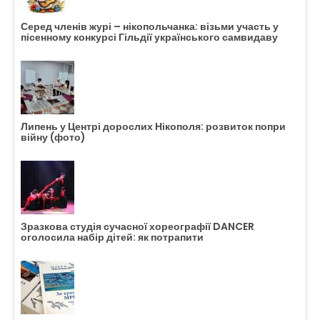
Серед членів журі – нікопольчанка: візьми участь у
пісенному конкурсі Гільдії українського самвидаву
Липень у Центрі дорослих Нікополя: розвиток попри
війну (фото)
Зразкова студія сучасної хореографії DANCER
оголосила набір дітей: як потрапити