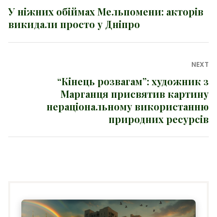
записів
У ніжних обіймах Мельпомени: акторів
Previous
викидали просто у Дніпро
post:
NEXT
“Кінець розвагам”: художник з
Next
Марганця присвятив картину
post:
нераціональному використанню
природних ресурсів