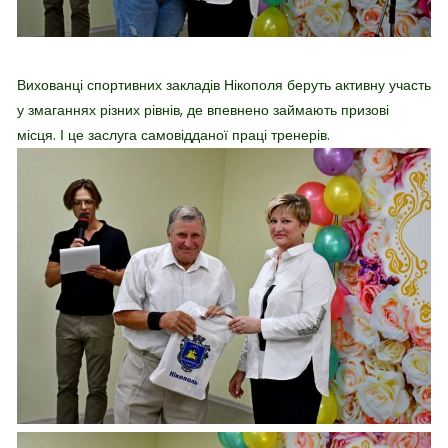
Вихованці спортивних закладів Нікополя беруть активну участь
у змаганнях різних рівнів, де впевнено займають призові
місця. І це заслуга самовідданої праці тренерів.