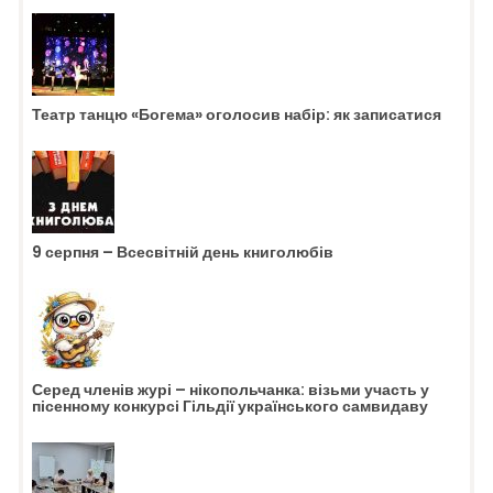
Театр танцю «Богема» оголосив набір: як записатися
9 серпня – Всесвітній день книголюбів
Серед членів журі – нікопольчанка: візьми участь у
пісенному конкурсі Гільдії українського самвидаву