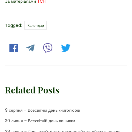
За матеріалами
ТСН
Tags
Tagged:
Календар
Related Posts
9 серпня – Всесвітній день книголюбів
30 липня – Всесвітній день вишивки
28 липня – День пам’яті закатованих або загиблих у полоні