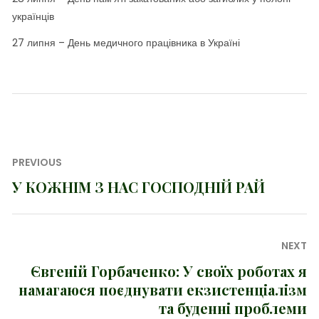
українців
27 липня – День медичного працівника в Україні
Навігація
PREVIOUS
записів
У КОЖНІМ З НАС ГОСПОДНІЙ РАЙ
Previous
post:
NEXT
Євгеній Горбаченко: У своїх роботах я
Next
намагаюся поєднувати екзистенціалізм
post:
та буденні проблеми