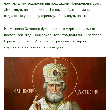
чемним дітям подарунки під подушками. Напередодні свята
діти пишуть до нього листи зі своїми побажаннями та
вкидають їх у поштову скриньку, або кладуть на вікно.
На Миколая Зимового було прийнято миритися тим, хто
посварився. Люди збиралися і влаштовували пишні застілля.
Вірили, що святий Миколай в образі сивого старого
спускається на землю і творить дива.