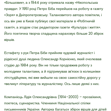
«Більшовик», а з 1944 року отримала назву «Нікопольська
правда». У 1951 році Петро Біба перейшов на роботу в газету
«Зоря» в Дніпропетровську. Талановитого автора помітили, і
ось він уже в Києві публікує свої матеріали в «Робітничій
газеті», а згодом стає редактором газети «Культура і життя».
Його поетична творча спадщина нараховує більше 20 збірок
віршів.
Естафету з рук Петра Біби прийняв чудовий журналіст і
рідкісної душі людина Олександр Корнієнко, який очолював
студію до 1984 року. Він не тільки продовжив роботу з
молодими талантами, а й підтримував зв’язок із колишніми
літстудійцями, які вже вийшли на свою самостійну дорогу у
«велику» літературу та журналістику. Ось лише деякі з них.
Компанієць Лідія Олександрівна (1914–2003) – прозаїкиня,
поетеса, сценаристка. Членкиня Національної спілки
письменників України. Авторка багатьох збірок віршів для дітей