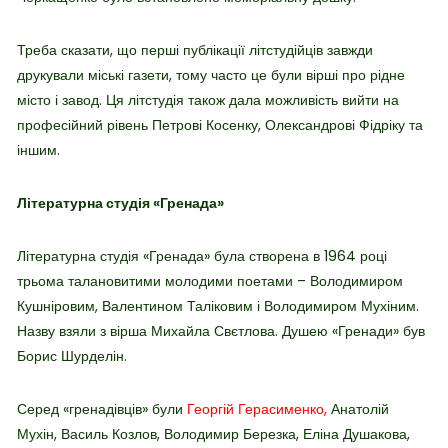
Треба сказати, що перші публікації літстудійців завжди
друкували міські газети, тому часто це були вірші про рідне
місто і завод. Ця літстудія також дала можливість вийти на
професійний рівень Петрові Косенку, Олександрові Фідріку та
іншим.
Літературна студія «Гренада»
Літературна студія «Гренада» була створена в 1964 році
трьома талановитими молодими поетами – Володимиром
Кушніровим, Валентином Таліковим і Володимиром Мухіним.
Назву взяли з вірша Михайла Свєтлова. Душею «Гренади» був
Борис Шурделін.
Серед «гренадівців» були
Георгій Герасименко,
Анатолій
Мухін, Василь Козлов, Володимир Березка, Еліна Душакова,