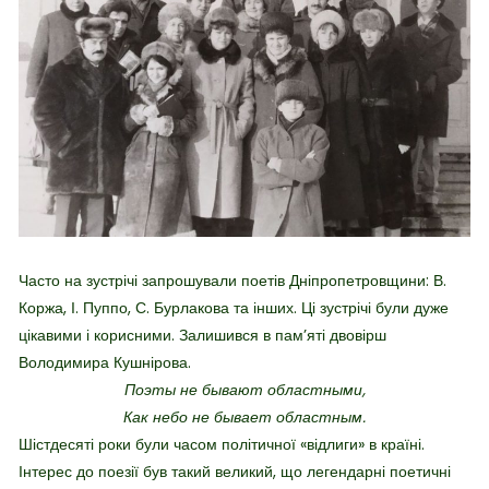
Часто на зустрічі запрошували поетів Дніпропетровщини: В.
Коржа, І. Пуппо, С. Бурлакова та інших. Ці зустрічі були дуже
цікавими і корисними. Залишився в пам’яті двовірш
Володимира Кушнірова.
Поэты не бывают областными,
Как небо не бывает областным.
Шістдесяті роки були часом політичної «відлиги» в країні.
Інтерес до поезії був такий великий, що легендарні поетичні