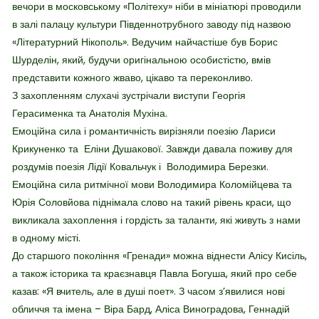
вечори в московському «Політеху» ніби в мініатюрі проводили
в залі палацу культури Південнотрубного заводу під назвою
«Літературний Нікополь». Ведучим найчастіше був Борис
Шурделін, який, будучи оригінальною особистістю, вмів
представити кожного жваво, цікаво та переконливо.
З захопленням слухачі зустрічали виступи Георгія
Герасименка та Анатолія Мухіна.
Емоційна сила і романтичність вирізняли поезію Лариси
Крикуненко та Еліни Душакової. Завжди давала поживу для
роздумів поезія Лідії Ковальчук і Володимира Березки.
Емоційна сила ритмічної мови Володимира Коломійцева та
Юрія Соловйова піднімала слово на такий рівень краси, що
викликала захоплення і гордість за таланти, які живуть з нами
в одному місті.
До старшого покоління «Гренади» можна віднести Алісу Кисіль,
а також історика та краєзнавця Павла Богуша, який про себе
казав: «Я вчитель, але в душі поет». З часом з’явилися нові
обличчя та імена – Віра Бард, Аліса Виноградова, Геннадій