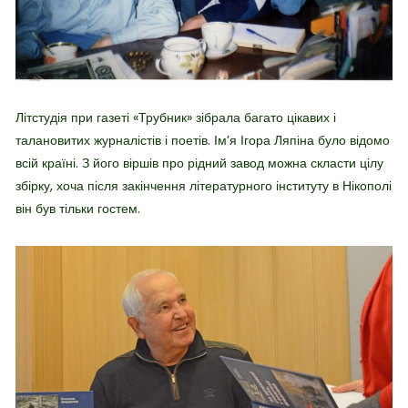
Літстудія при газеті «Трубник» зібрала багато цікавих і
талановитих журналістів і поетів. Ім’я Ігора Ляпіна було відомо
всій країні. З його віршів про рідний завод можна скласти цілу
збірку, хоча після закінчення літературного інституту в Нікополі
він був тільки гостем.