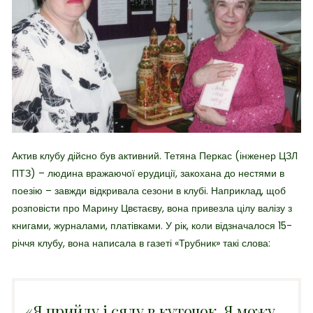
Актив клубу дійсно був активний. Тетяна Перкас (інженер ЦЗЛ
ПТЗ) – людина вражаючої ерудиції, закохана до нестями в
поезію – завжди відкривала сезони в клубі. Наприклад, щоб
розповісти про Марину Цвєтаєву, вона привезла цілу валізу з
книгами, журналами, платівками. У рік, коли відзначалося 15-
річчя клубу, вона написала в газеті «Трубник» такі слова:
«Я прийду і сяду в куточок. Я можу