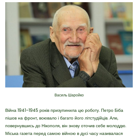
Василь Шаройко
Війна 1941–1945 років призупинила цю роботу. Петро Біба
пішов на фронт, воювало і багато його літстудійців. Але,
повернувшись до Нікополя, він знову оточив себе молоддю.
Міська газета перед самою війною в дусі часу називалася