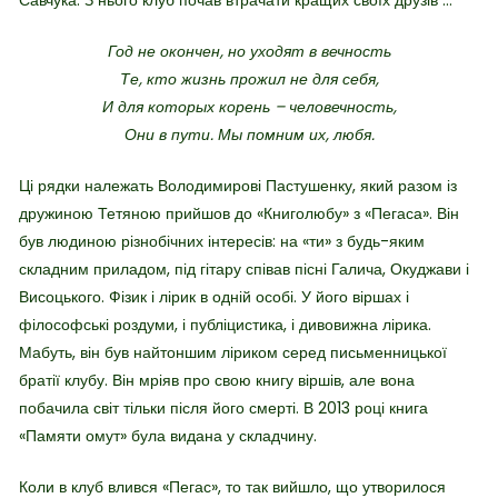
Год не окончен, но уходят в вечность
Те, кто жизнь прожил не для себя,
И для которых корень – человечность,
Они в пути. Мы помним их, любя.
Ці рядки належать Володимирові Пастушенку, який разом із
дружиною Тетяною прийшов до «Книголюбу» з «Пегаса». Він
був людиною різнобічних інтересів: на «ти» з будь-яким
складним приладом, під гітару співав пісні Галича, Окуджави і
Висоцького. Фізик і лірик в одній особі. У його віршах і
філософські роздуми, і публіцистика, і дивовижна лірика.
Мабуть, він був найтоншим ліриком серед письменницької
братії клубу. Він мріяв про свою книгу віршів, але вона
побачила світ тільки після його смерті. В 2013 році книга
«Памяти омут» була видана у складчину.
Коли в клуб влився «Пегас», то так вийшло, що утворилося