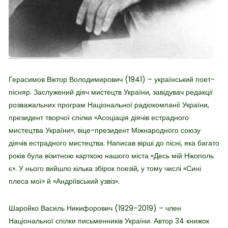
Герасимов Віктор Володимирович (1941) – український поет-
пісняр. Заслужений діяч мистецтв України, завідувач редакції
розважальних програм Національної радіокомпанії України,
президент творчої спілки «Асоціація діячів естрадного
мистецтва України», віце-президент Міжнародного союзу
діячів естрадного мистецтва. Написав вірші до пісні, яка багато
років була візитною карткою нашого міста «Десь мій Нікополь
є». У нього вийшло кілька збірок поезій, у тому числі «Сині
плеса мої» й «Андріївський узвіз».
Шаройко Василь Никифорович (1929–2019) – член
Національної спілки письменників України. Автор 34 книжок