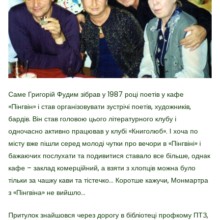
Саме Григорій Фудим зібрав у 1987 році поетів у кафе
«Пінгвін» і став організовувати зустрічі поетів, художників,
бардів. Він став головою цього літературного клубу і
одночасно активно працював у клубі «Книголюб». І хоча по
місту вже пішли серед молоді чутки про вечори в «Пінгвіні» і
бажаючих послухати та подивитися ставало все більше, однак
кафе – заклад комерційний, а взяти з хлопців можна було
тільки за чашку кави та тістечко… Коротше кажучи, Монмартра
з «Пінгвіна» не вийшло…
Притулок знайшовся через дорогу в бібліотеці профкому ПТЗ,