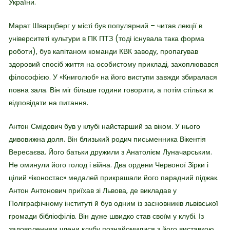
України.
Марат Шварцберг у місті був популярний – читав лекції в
університеті культури в ПК ПТЗ (тоді існувала така форма
роботи), був капітаном команди КВК заводу, пропагував
здоровий спосіб життя на особистому прикладі, захоплювався
філософією. У «Книголюб» на його виступи завжди збиралася
повна зала. Він міг більше години говорити, а потім стільки ж
відповідати на питання.
Антон Смідович був у клубі найстарший за віком. У нього
дивовижна доля. Він близький родич письменника Вікентія
Вересаєва. Його батьки дружили з Анатолієм Луначарським.
Не оминули його голод і війна. Два ордени Червоної Зірки і
цілий «іконостас» медалей прикрашали його парадний піджак.
Антон Антонович приїхав зі Львова, де викладав у
Поліграфічному інституті й був одним із засновників львівської
громади бібліофілів. Він дуже швидко став своїм у клубі. Із
задоволенням члени клубу познайомилися з його виставкою