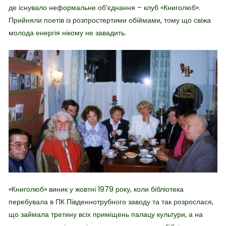
де існувало неформальне об’єднання – клуб «Книголюб».
Прийняли поетів із розпростертими обіймами, тому що свіжа
молода енергія нікому не завадить.
«Книголюб» виник у жовтні 1979 року, коли бібліотека
перебувала в ПК Південнотрубного заводу та так розрослася,
що займала третину всіх приміщень палацу культури, а на