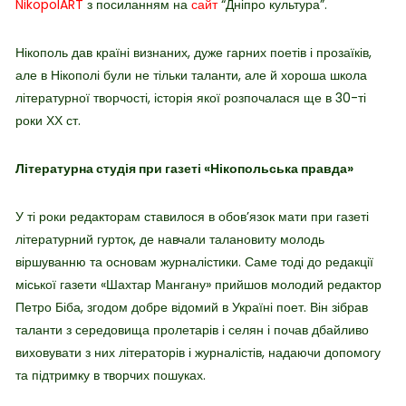
NikopolART
з посиланням на
сайт
“Дніпро культура”.
Нікополь дав країні визнаних, дуже гарних поетів і прозаїків,
але в Нікополі були не тільки таланти, але й хороша школа
літературної творчості, історія якої розпочалася ще в 30-ті
роки ХХ ст.
Літературна студія при газеті «Нікопольська правда»
У ті роки редакторам ставилося в обов’язок мати при газеті
літературний гурток, де навчали талановиту молодь
віршуванню та основам журналістики. Саме тоді до редакції
міської газети «Шахтар Мангану» прийшов молодий редактор
Петро Біба, згодом добре відомий в Україні поет. Він зібрав
таланти з середовища пролетарів і селян і почав дбайливо
виховувати з них літераторів і журналістів, надаючи допомогу
та підтримку в творчих пошуках.