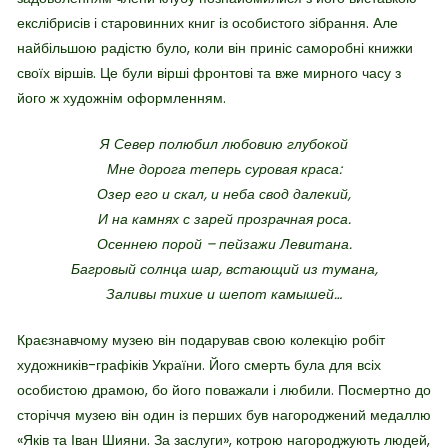
екслібрисів і старовинних книг із особистого зібрання. Але
найбільшою радістю було, коли він приніс саморобні книжки
своїх віршів. Це були вірші фронтові та вже мирного часу з
його ж художнім оформленням.
Я Север полюбил любовию глубокой
Мне дорога теперь суровая краса:
Озер его и скал, и неба свод далекий,
И на камнях с зарей прозрачная роса.
Осеннею порой – пейзажи Левитана.
Багровый солнца шар, встающий из тумана,
Заливы тихие и шепот камышей…
Краєзнавчому музею він подарував свою колекцію робіт
художників-графіків України. Його смерть була для всіх
особистою драмою, бо його поважали і любили. Посмертно до
сторіччя музею він один із перших був нагороджений медаллю
«Яків та Іван Шияни. За заслуги», котрою нагороджують людей,