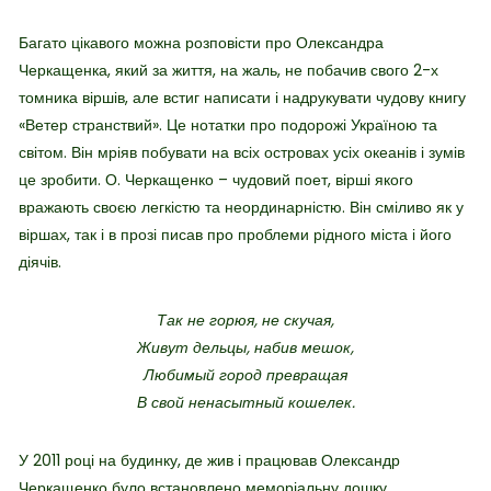
Багато цікавого можна розповісти про Олександра
Черкащенка, який за життя, на жаль, не побачив свого 2-х
томника віршів, але встиг написати і надрукувати чудову книгу
«Ветер странствий». Це нотатки про подорожі Україною та
світом. Він мріяв побувати на всіх островах усіх океанів і зумів
це зробити. О. Черкащенко – чудовий поет, вірші якого
вражають своєю легкістю та неординарністю. Він сміливо як у
віршах, так і в прозі писав про проблеми рідного міста і його
діячів.
Так не горюя, не скучая,
Живут дельцы, набив мешок,
Любимый город превращая
В свой ненасытный кошелек.
У 2011 році на будинку, де жив і працював Олександр
Черкащенко було встановлено меморіальну дошку.