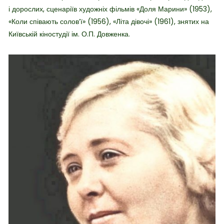
і дорослих, сценаріїв художніх фільмів «Доля Марини» (1953),
«Коли співають солов’ї» (1956), «Літа дівочі» (1961), знятих на
Київській кіностудії ім. О.П. Довженка.