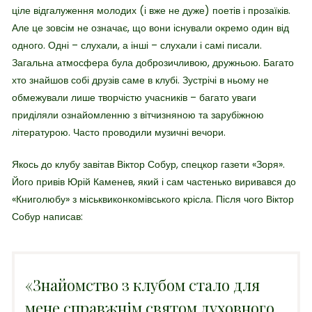
ціле відгалуження молодих (і вже не дуже) поетів і прозаїків.
Але це зовсім не означає, що вони існували окремо один від
одного. Одні – слухали, а інші – слухали і самі писали.
Загальна атмосфера була доброзичливою, дружньою. Багато
хто знайшов собі друзів саме в клубі. Зустрічі в ньому не
обмежували лише творчістю учасників – багато уваги
приділяли ознайомленню з вітчизняною та зарубіжною
літературою. Часто проводили музичні вечори.
Якось до клубу завітав Віктор Собур, спецкор газети «Зоря».
Його привів Юрій Каменев, який і сам частенько виривався до
«Книголюбу» з міськвиконкомівського крісла. Після чого Віктор
Собур написав:
«Знайомство з клубом стало для
мене справжнім святом духовного