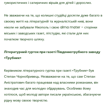
гумористичних і сатиричних віршів для дітей і дорослих.
Не зважаючи на те, що колишні студійці досягли дуже багато в
своєму житті на літературній та журналістській ниві, вони
ніколи не забували Нікополь і свою alma mater – сторінки
міських і заводських газет, літстудію, які стали для них
початком творчого шляху.
Літературний гурток при газеті Південнотрубного заводу
«Трубник»
Керівником літературного гуртка при газеті «Трубник» був
Степан Чорнобривець. Незважаючи на те, що сам Степан
Аністратович багато працював над власними романами, він
знаходив час для молодих обдарувань. Особливо йому
хотілося, щоб молоді автори писали українською, збагачуючи
рідну мову своєю творчістю.