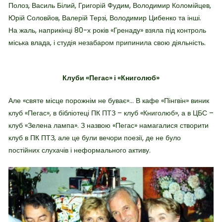
Полоз, Василь Білий, Григорій Фудим, Володимир Коломійцев,
Юрій Соловйов, Валерій Терзі, Володимир Цибенко та інші.
На жаль, наприкінці 80-х років «Гренаду» взяла під контроль
міська влада, і студія незабаром припинила свою діяльність.
Клуби «Пегас» і «Книголюб»
Але «святе місце порожнім не буває»… В кафе «Пінгвін» виник
клуб «Пегас», в бібліотеці ПК ПТЗ – клуб «Книголюб», а в ЦБС –
клуб «Зелена лампа». З назвою «Пегас» намагалися створити
клуб в ПК ПТЗ, але це були вечори поезії, де не було
постійних слухачів і неформального активу.