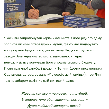
Якось він запропонував керівникам міста з його рідного дому
зробити міський літературний музей, фактично подарувати
місту гарний будинок в адмінмістечку Південнотрубного
заводу. Але керівництво міста відмовилося через
неможливість утримувати його з коштів міського бюджету.
Після трагічної загибелі дружини Тетяни (дочки письменника
Сартакова, автора роману «Філософський камінь»), Ігор Ляпін
теж незабаром закінчив свій життєвий шлях.
Живешь как все – ни легче, ни трудней.
И знаешь, что единственная помощь –
Душа любимой женщины твоей.