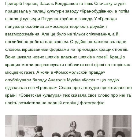
Григорій Горнов, Василь Кондрашов та інші. Спочатку студія
працювала у палаці культури заводу «Кранобудівник», а потім
в палаці культури Південнотрубного заводу. У «Гренаді»
панувала особлива атмосфера творчості, дружби і
взаєморозуміння. Але це було не тільки спілкування, а й
поглиблена робота над віршем. Студійці навчалися володіти
словом, віршованими формами на прикладах кращих поетів.
Вони шукали нових шляхів, власних шляхів у поезії. Кращі з
кращих могли розраховувати побачити свої вірші на сторінках
місцевих газет. А коли в «Комсомольской правде»
опублікували баладу Анатолія Мухіна «Коси» – цю подію
відзначала вся «Гренада». Слава про літстудію прокотилася по
країні. «Советская культура» теж сказала своє слово про неї та
навіть розмістила на першій сторінці фотографію.