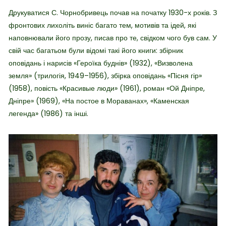
Друкуватися С. Чорнобривець почав на початку 1930-х років. З
фронтових лихоліть виніс багато тем, мотивів та ідей, які
наповнювали його прозу, писав про те, свідком чого був сам. У
свій час багатьом були відомі такі його книги: збірник
оповідань і нарисів «Героїка буднів» (1932), «Визволена
земля» (трилогія, 1949–1956), збірка оповідань «Пісня гір»
(1958), повість «Красивые люди» (1961), роман «Ой Дніпре,
Дніпре» (1969), «На постое в Мораванах», «Каменская
легенда» (1986) та інші.