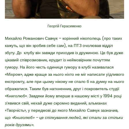
Георгій Герасименко
Михайло Романович Савчук – корінний нікополець (про таких
кажуть, що він зробив себе сам), на ПТЗ очолював відділ
збуту. До клубу він завжди приходив із дружиною. Це був дуже
цікавий співрозмовник, ерудит із неймовірним почуттям
гумору. На його честь одиниця гумору в клубі називалася
«Міхром», адже краще за нього ніхто не міг написати уїдливого
експромту, але при цьому нікому не спало б на думку на нього
ображатися. Таким був натхненник, друг і покровитель студії
«Книголюб». Завдяки йому вперше в нашому місті у 1994 році
з’явився свій, нехай дуже скромно виданий, альманах
«Творчість», у передмові до якого Михайло Савчук зазначив,
що
«Книголюб» – це спілкування людей, які стали за стільки
років друзями».