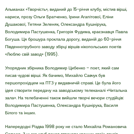
Альманах «Творчість», виданий до 15-річчя клубу, містив вірші,
нариси, прозу Ольги Братченко, Ірини Агапітової, Еліни
Душакової, Тетяни Зеленяк, Олександра Кушнірука,
Володимира Пастушенка, Григорія Фудима, краєзнавця Павла
Богуша. Ця брошура проклала дорогу, виданій до 60-річчя
Південнотрубного заводу збірці віршів нікопольських поетів
«Люблю свій завод» (1995).
Упорядник збірника Володимир Цибенко – поет, який сам
писав чудові вірші. Як бачимо, Михайло Савчук був
першопрохідцем на ПТЗ у видавничій справі. Це була його
ідея створити передачу на заводському телеканалі «Читальна
зала». На телебаченні також вийшли творчі вечори студійців:
Володимира Пастушенка, Олександра Кушнірука, Василя
Білого та інших.
Напередодні Різдва 1998 року не стало Михайла Романовича
Савчука. З нього клуб почав втрачати кращих своїх друзів …