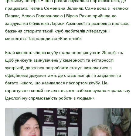
третьому поверсі – ще і розташовувалася партбібліотека, де
працювала Тетяна Семенівна Зеленяк. Саме вона з Тетяною
Перкас, Аллою Головановою і Вірою Рахно прийшла до
завідувачки бібліотеки Лариси Архіпової та розповіла про своє
бажання створити такий клуб любителів літератури і
мистецтва. Так народився «Книголюб».
Коли кількість членів клубу стала перевищувати 25 осіб, то,
щоб уникнути звинувачень у камерності та елітарності
зустрічей, довелося розробляти статут, визначатися з
офіційними документами, де ставилися цілі й завдання та
багато іншого, що називалося паспортом клубу. Це
гарантувало спокій начальства, яке забезпечувало «правильну
ідеологічну спрямованість роботи з людьми».