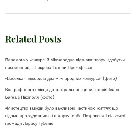
Related Posts
Перемога у конкурсі й Міжнародна відзнака: творчі здобутки
письменниці з Покрова Тетяни Прокоф’євої
«Веселка» підкорила два міжнародних конкурси! (фото)
Від графітного олівця до театральної сцени: історія Івана
Багна з Нікополя (фото)
«Мистецтво завжди було важливою частиною життя»: що
відомо про художницю і авторку герба Покровської сільської
громади Ларису Губеню