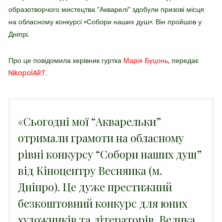
образотворчого мистецтва “Акварелі” здобули призові місця
на обласному конкурсі
«
Собори наших душ
». Він пройшов у
Дніпрі.
Про це повідомила керівник гуртка
Марія Буцонь
, передає
NikopolART
.
«
Сьогодні мої “Акварельки”
отримали грамоти на обласному
рівні конкурсу “Собори наших душ”
від Кіноцентру Веснянка (м.
Дніпро). Це дуже престижний
безкоштовний конкурс для юних
художників та літераторів. Велика