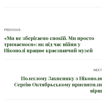
Навігація
PREVIOUS
записів
«Ми не зберігаємо спокій. Ми просто
Previous
тримаємося»: як під час війни у
post:
Нікополі працює краєзнавчий музей
NEXT
Полеглому Захиснику з Нікополя
Next
Сергію Октябрьському присвятили
post:
вірш