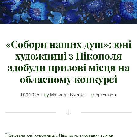
«Собори наших душ»: юні
художниці з Нікополя
здобули призові місця на
обласному конкурсі
11.03.2025
by
Марина Щученко
in
Арт-газета
11 березня
юні художниці з Нікополя, вихованки гуртка