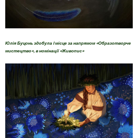
Юлія Буцонь здобула I місце за напрямом «Образотворче
мистецтво», в номінації «Живопис»