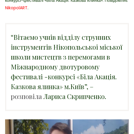
конкурсі-фестивалі
«Біла Акація. Казкова ялинка». Повідомляє
NikopolART
.
“Вітаємо учнів відділу струнних
інструментів Нікопольськоі міської
школи мистецтв з перемогами в
Міжнародному двотуровому
фестивалі -конкурсі «Біла Акація.
Казкова ялинка» м.Київ”, –
розповіла
Лариса Скрипченко.