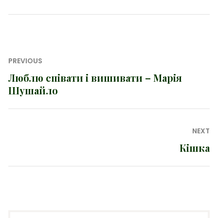
Навігація
PREVIOUS
записів
Люблю співати і вишивати – Марія
Previous
Шушайло
post:
NEXT
Кішка
Next
post: