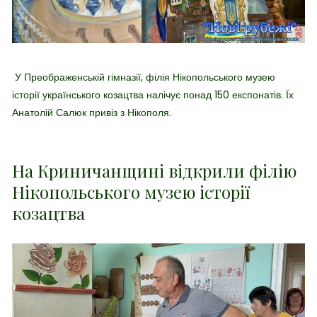
У Преображенській гімназії, філія Нікопольського музею
історії українського козацтва налічує понад 150 експонатів. Їх
Анатолій Салюк привіз з Нікополя.
На Криничанщині відкрили філію
Нікопольського музею історії
козацтва