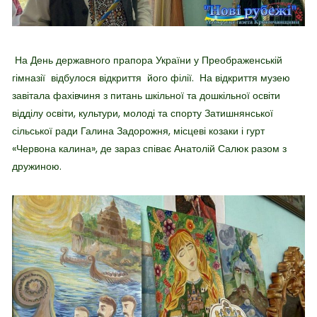
На День державного прапора України у Преображенській
гімназії відбулося відкриття його філії. На відкриття музею
завітала фахівчиня з питань шкільної та дошкільної освіти
відділу освіти, культури, молоді та спорту Затишнянської
сільської ради Галина Задорожня, місцеві козаки і гурт
«Червона калина», де зараз співає Анатолій Салюк разом з
дружиною.