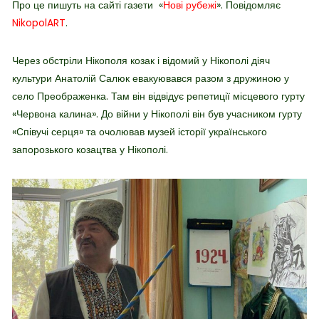
Про це пишуть на сайті газети
«
Нові рубежі
».
Повідомляє
NikopolART
.
Через обстріли Нікополя козак і відомий у Нікополі діяч
культури Анатолій Салюк евакуювався разом з дружиною у
село Преображенка. Там він відвідує репетиції
місцевого гурту
«Червона калина». До війни у Нікополі він був учасником гурту
«Співучі серця» та очолював музей історії українського
запорозького козацтва у Нікополі.