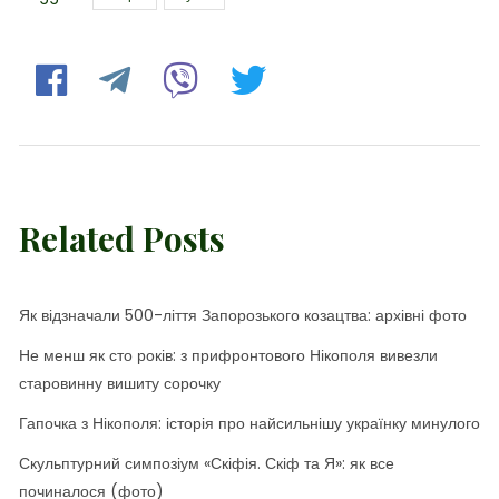
Related Posts
Як відзначали 500-ліття Запорозького козацтва: архівні фото
Не менш як сто років: з прифронтового Нікополя вивезли
старовинну вишиту сорочку
Гапочка з Нікополя: історія про найсильнішу українку минулого
Скульптурний симпозіум «Скіфія. Скіф та Я»: як все
починалося (фото)