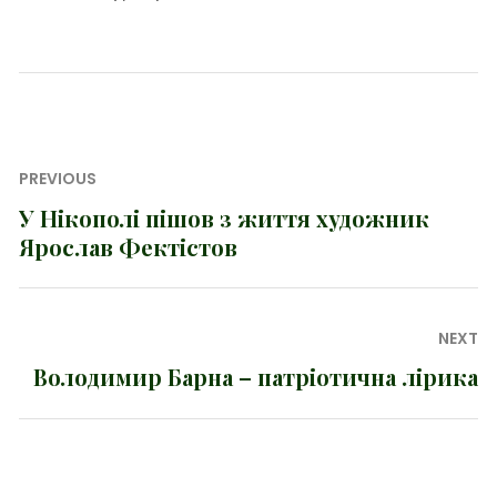
Навігація
PREVIOUS
записів
У Нікополі пішов з життя художник
Previous
Ярослав Фектістов
post:
NEXT
Володимир Барна – патріотична лірика
Next
post: