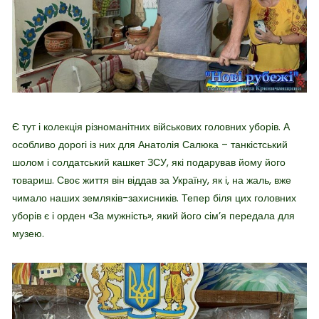
Є тут і колекція різноманітних військових головних уборів. А
особливо дорогі із них для Анатолія Салюка – танкістський
шолом і солдатський кашкет ЗСУ, які подарував йому його
товариш. Своє життя він віддав за Україну, як і, на жаль, вже
чимало наших земляків-захисників. Тепер біля цих головних
уборів є і орден «За мужність», який його сім’я передала для
музею.