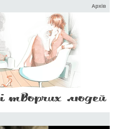
Архів
НІ
САЙТ
ТВОРЧИХ
ЛЮДЕЙ
AR