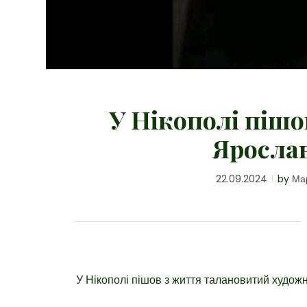
У Нікополі піш
Яросла
22.09.2024
by
Ма
У Нікополі пішов з життя талановитий художн