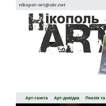
Skip
nikopol-art@ukr.net
to
content
Арт-газета
Арт-довідка
Поезія та