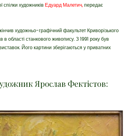
ї спілки художників
Едуард Малетич,
передає
акінчив художньо-графічний факультет Криворізького
 в області станкового живопису. З 1991 року був
виставок. Його картини зберігаються у приватних
художник Ярослав Фектістов: