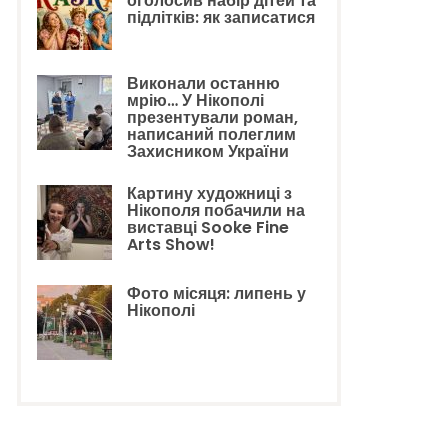
оголосив набір дітей та
підлітків: як записатися
Виконали останню
мрію… У Нікополі
презентували роман,
написаний полеглим
Захисником України
Картину художниці з
Нікополя побачили на
виставці Sooke Fine
Arts Show!
Фото місяця: липень у
Нікополі