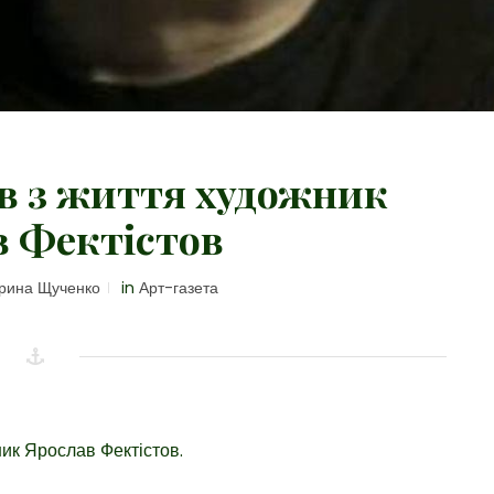
ов з життя художник
в Фектістов
рина Щученко
in
Арт-газета
ик Ярослав Фектістов.