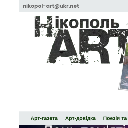
Skip
nikopol-art@ukr.net
to
content
Арт-газета
Арт-довідка
Поезія та