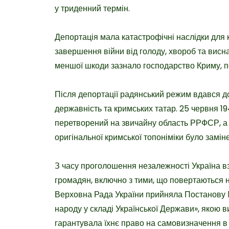
у триденний термін.
Депортація мала катастрофічні наслідки для 
завершення війни від голоду, хвороб та висн
меншої шкоди зазнало господарство Криму, п
Після депортації радянський режим вдався до
державність та кримських татар. 25 червня 1
перетворений на звичайну область РРФСР, а 
оригінальної кримської топоніміки було замін
З часу проголошення незалежності Україна вз
громадян, включно з тими, що повертаються на 
Верховна Рада України прийняла Постанову №
народу у складі Української Держави», якою 
гарантувала їхнє право на самовизначення в с