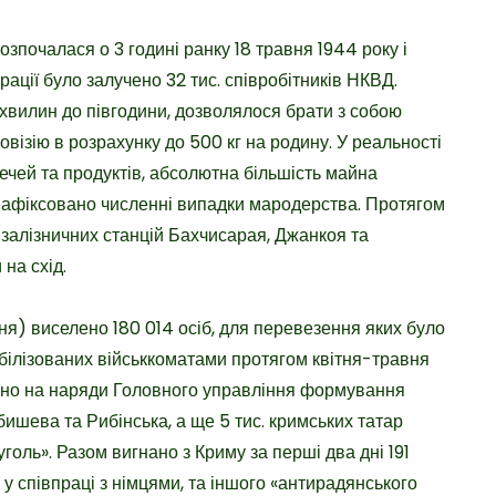
зпочалася о 3 годині ранку 18 травня 1944 року і
ації було залучено 32 тис. співробітників НКВД.
хвилин до півгодини, дозволялося брати з собою
ровізію в розрахунку до 500 кг на родину. У реальності
ечей та продуктів, абсолютна більшість майна
Зафіксовано численні випадки мародерства. Протягом
залізничних станцій Бахчисарая, Джанкоя та
на схід.
вня) виселено 180 014 осіб, для перевезення яких було
мобілізованих військкоматами протягом квітня-травня
ено на наряди Головного управління формування
бишева та Рибінська, а ще 5 тис. кримських татар
голь». Разом вигнано з Криму за перші два дні 191
у співпраці з німцями, та іншого «антирадянського