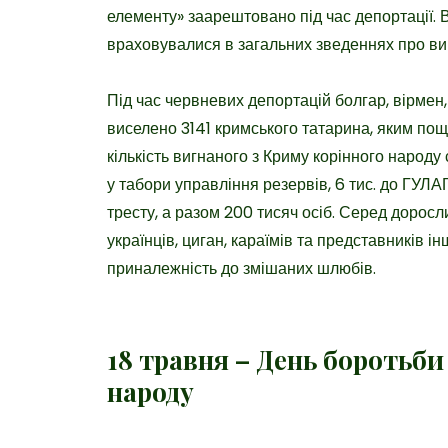
елементу» заарештовано під час депортації.
враховувалися в загальних зведеннях про ви
Під час червневих депортацій болгар, вірмен,
виселено 3141 кримського татарина, яким пощ
кількість вигнаного з Криму корінного народу 
у табори управління резервів, 6 тис. до ГУЛА
тресту, а разом 200 тисяч осіб. Серед дорос
українців, циган, караїмів та представників 
приналежність до змішаних шлюбів.
18 травня – День боротьб
народу