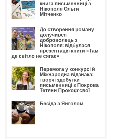
книга письменниці з
Нікополя Ольги
Мітченко
До створення роману
долучився
доброволець з
Нікополя: відбулася
презентація книги «Там
де світло не сягає»
Перемога у конкурсі й
Міжнародна відзнака:
творчі здобутки
письменниці з Покрова
Тетяни Прокоф’євої
Бесіда з Янголом