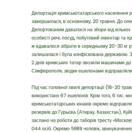
Депортація кримськотатарського населення ро
завершилася, в основному, 20 травня. До опер
Депортованим давалося на збори від кількох 
особисті речі, посуд, побутовий інвентар та п
ж вдавалося зібрати в середньому 20-30 кг р
залишалася і була конфіскована державою. 
2 днів кримських татар звозили машинами до 
Сімферополя, звідки ешелонами відправляли 
Під час головної хвилі депортації (18-20 тра
використано 67 ешелонів. Крім того, 6 тис. 
кримськотатарських юнаків окремо відправл
резервів до Гурьєва (Атирау, Казахстан), Куй
заслано на роботи до таборів тресту «Москову
044 осіб. Окремо 5989 чоловік, звинувачених 