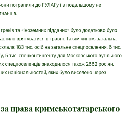
 Вони потрапили до ГУЛАГу і в подальшому не
гнанців.
 греків та «іноземних підданих» було додатково було
астило врятуватися в травні. Таким чином, загальна
склала: 183 тис. осіб на загальне спецпоселення, 6 тис.
Гу, 5 тис. спецконтингенту для Московського вугільного
лих спецпоселенців знаходилося також 2882 росіян,
інших національностей, яких було виселено через
и за права кримськотатарського