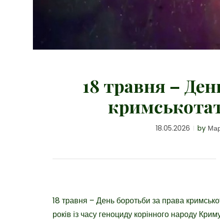
18 травня – Ден
кримськотат
18.05.2026
by
Мар
18 травня – День боротьби за права кримськ
років із часу геноциду корінного народу Кри