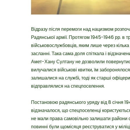
Відразу після перемоги над нацизмом розпоча
Радянської армії. Протягом 1945-1946 рр. в 
військовослужбовців, яким лише через кілька
засланні. Така сама доля спіткала і відзначен
Амет-Хану Султану не дозволили повернутися
вилучалися військові квитки, їм заборонялос
залишалися на службі, тоді як старші офіцери
відправлялися на спецпоселення.
Постановою радянського уряду від 8 січня 19
відзначалося, що спецпоселенці користують
не мали права самовільно залишати райони с
повинні були щомісяця реєструватися у міліції,