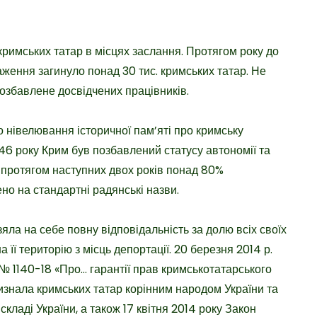
кримських татар в місцях заслання. Протягом року до
аження загинуло понад 30 тис. кримських татар. Не
озбавлене досвідчених працівників.
 нівелювання історичної пам’яті про кримську
946 року Крим був позбавлений статусу автономії та
протягом наступних двох років понад 80%
ено на стандартні радянські назви.
яла на себе повну відповідальність за долю всіх своїх
її територію з місць депортації. 20 березня 2014 р.
 1140-18 «Про… гарантії прав кримськотатарського
визнала кримських татар корінним народом України та
кладі України, а також 17 квітня 2014 року Закон