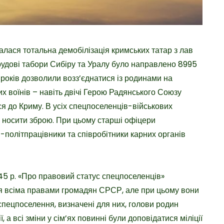
лася тотальна демобілізація кримських татар з лав
трудові табори Сибіру та Уралу було направлено 8995
 років дозволили возз’єднатися із родинами на
их воїнів – навіть двічі Герою Радянського Союзу
 до Криму. В усіх спецпоселенців-військових
я носити зброю. При цьому старші офіцери
-політпрацівники та співробітники карних органів
45 р. «Про правовий статус спецпоселенців»
ся всіма правами громадян СРСР, але при цьому вони
пецпоселення, визначені для них, голови родин
 а всі зміни у сім’ях повинні були доповідатися міліції