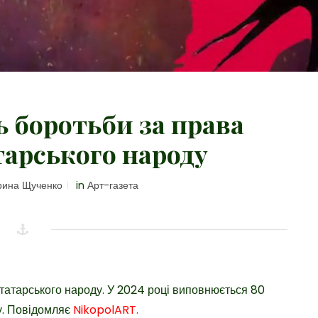
ь боротьби за права
арського народу
ина Щученко
in
Арт-газета
отатарського народу. У 2024 році виповнюється 80
му. Повідомляє
NikopolART.