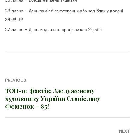
30 липня – Всесвітній день вишивки
28 липня – День пам’яті закатованих або загиблих у полоні
українців
27 липня – День медичного працівника в Україні
Навігація
PREVIOUS
записів
ТОП-10 фактів: Заслуженому
Previous
художнику України Станіславу
post:
Фоменок – 85!
NEXT