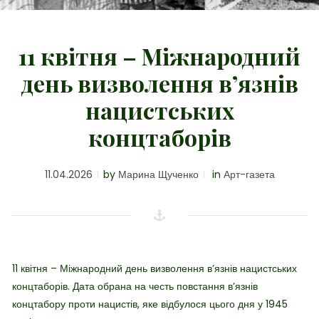
11 квітня – Міжнародний
день визволення в’язнів
нацистських
концтаборів
11.04.2026
by
Марина Щученко
in
Арт-газета
11 квітня –
Міжнародний день визволення в’язнів нацистських
концтаборів
. Дата о
брана на честь повстання в’язнів
концтабору проти нацистів, яке відбулося цього дня у 1945