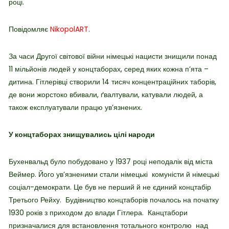
році.
Повідомляє
NikopolART
.
За часи Другої світової війни німецькі нацисти знищили понад
11 мільйонів людей у концтаборах, серед яких кожна п’ята –
дитина. Гітлерівці створили 14 тисяч концентраційних таборів,
де вони жорстоко вбивали, ґвалтували, катували людей, а
також експлуатували працю ув’язнених.
У концтаборах знищувались цілі народи
Бухенвальд було побудовано у 1937 році неподалік від міста
Веймер. Його ув’язненими стали німецькі комуністи й німецькі
соціал-демократи. Це був не перший й не єдиний концтабір
Третього Рейху. Будівництво концтаборів почалось на початку
1930 років з приходом до влади Гітлера. Канцтабори
призначалися для встановлення тотального контролю над