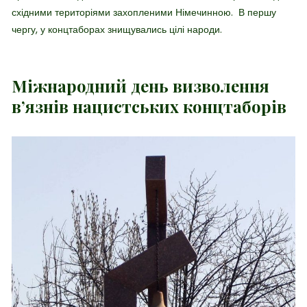
східними територіями захопленими Німечинною. В першу
чергу, у концтаборах знищувались цілі народи.
Міжнародний день визволення
в’язнів нацистських концтаборів