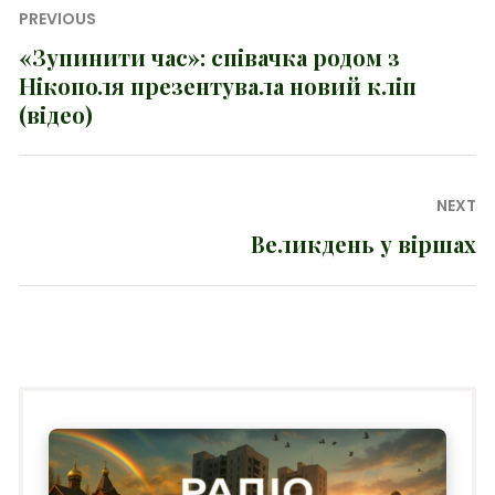
Навігація
PREVIOUS
записів
«Зупинити час»: співачка родом з
Previous
Нікополя презентувала новий кліп
post:
(відео)
NEXT
Великдень у віршах
Next
post: