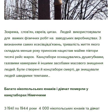
Зокрема, слов’ян, євреїв, циган. Людей використовували
для важких фізичних робіт на заводських виробництвах. З
визнанням самих есесівців,в’язень, тривалість життя якого
складала менше року приносив нацистам майже півтори
тисячі рейс марок. Канцтабори оснащувались душегубками,
газовими камерами й іншими засобами масового знищення
людей. Були створені й концтабори смерті, де знищували
людей швидкими темпами…
Багато нікопольських юнаків і дівчат померли у
канцтаборах Німеччини
З 1941 по 1944 роки 4 000 нікопольських юнаків та дівчат