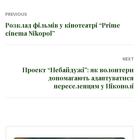
Навігація
PREVIOUS
записів
Розклад фільмів у кінотеатрі “Prime
Previous
cinema Nikopol”
post:
NEXT
Проект “Небайдужі”: як волонтери
Next
допомагають адаптуватися
post:
переселенцям у Нікополі