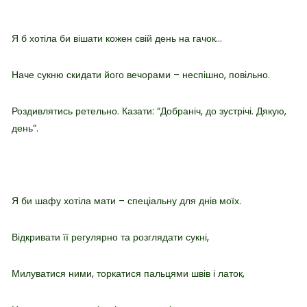
Я б хотіла би вішати кожен свій день на гачок…
Наче сукню скидати його вечорами – неспішно, повільно.
Роздивлятись ретельно. Казати: “Добраніч, до зустрічі. Дякую,
день”.
Я би шафу хотіла мати – спеціальну для днів моїх.
Відкривати її регулярно та розглядати сукні,
Милуватися ними, торкатися пальцями швів і латок,