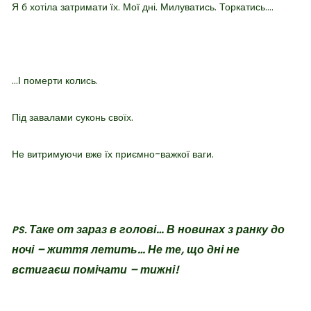
Я б хотіла затримати їх. Мої дні. Милуватись. Торкатись….
…І померти колись.
Під завалами суконь своїх.
Не витримуючи вже їх приємно-важкої ваги.
Таке от зараз в голові… В новинах з ранку до
PS.
ночі – життя летить… Не те, що дні не
встигаєш помічати – тижні!