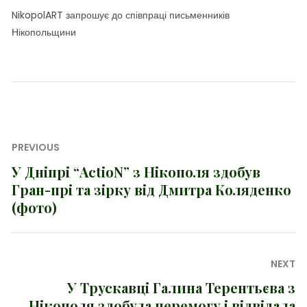
NikopolART запрошує до співпраці письменників
Нікопольщини
Навігація
PREVIOUS
записів
У Дніпрі “ActioN” з Нікополя здобув
Previous
Гран-прі та зірку від Дмитра Коляденко
post:
(фото)
NEXT
У Трускавці Галина Терентьєва з
Next
Нікополя здобула перемогу і відвідала
post: