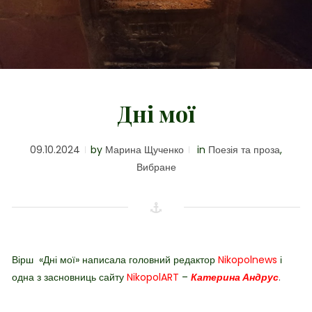
Дні мої
09.10.2024
by
Марина Щученко
in
Поезія та проза
,
Вибране
Вірш
«Дні мої» написала головний редактор
Nikopolnews
і
одна з засновниць сайту
NikopolART
–
Катерина Андрус
.