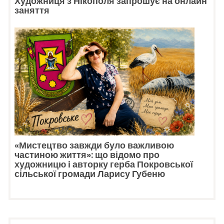
Художниця з Нікополя запрошує на онлайн
заняття
«Мистецтво завжди було важливою
частиною життя»: що відомо про
художницю і авторку герба Покровської
сільської громади Ларису Губеню