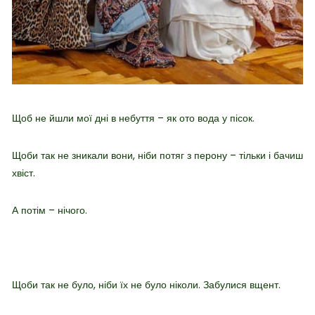
Щоб не йшли мої дні в небуття – як ото вода у пісок.
Щоби так не зникали вони, ніби потяг з перону – тільки і бачиш
хвіст.
А потім – нічого.
Щоби так не було, ніби їх не було ніколи. Забулися вщент.