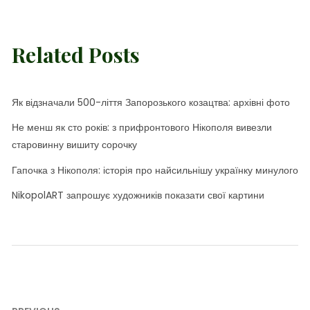
Related Posts
Як відзначали 500-ліття Запорозького козацтва: архівні фото
Не менш як сто років: з прифронтового Нікополя вивезли
старовинну вишиту сорочку
Гапочка з Нікополя: історія про найсильнішу українку минулого
NikopolART запрошує художників показати свої картини