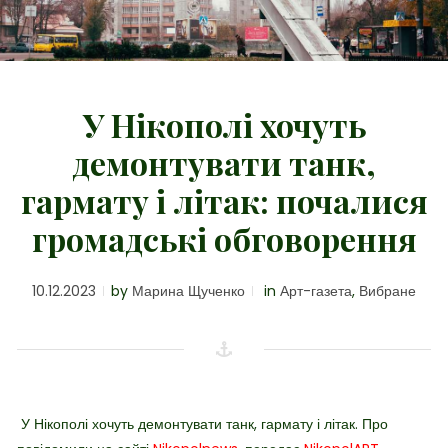
У Нікополі хочуть
демонтувати танк,
гармату і літак: почалися
громадські обговорення
10.12.2023
by
Марина Щученко
in
Арт-газета
,
Вибране
У Нікополі хочуть демонтувати танк, гармату і літак. Про