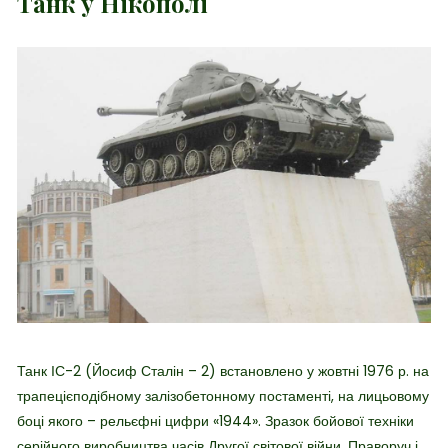
Танк у Нікополі
Танк ІС-2 (Йосиф Сталін – 2) встановлено у жовтні 1976 р. на
трапецієподібному залізобетонному постаменті, на лицьовому
боці якого – рельєфні цифри «1944». Зразок бойової техніки
серійного виробництва часів Другої світової війни. Праворуч і