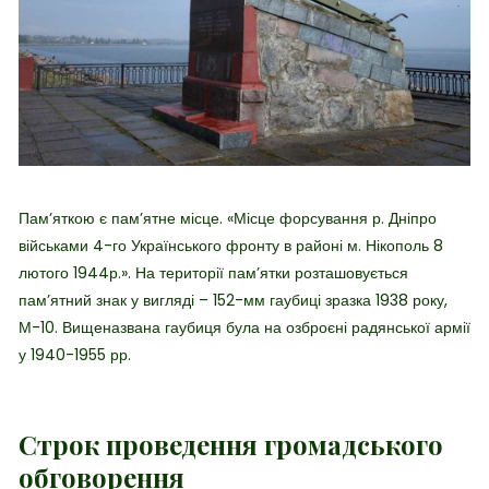
Пам’яткою є пам’ятне місце. «Місце форсування р. Дніпро
військами 4-го Українського фронту в районі м. Нікополь 8
лютого 1944р.». На території пам’ятки розташовується
пам’ятний знак у вигляді – 152-мм гаубиці зразка 1938 року,
М-10. Вищеназвана гаубиця була на озброєні радянської армії
у 1940-1955 рр.
Строк проведення громадського
обговорення