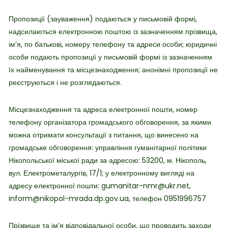
Пропозиції (зауваження) подаються у письмовій формі,
надсилаються електронною поштою із зазначенням прізвища,
ім’я, по батькові, номеру телефону та адреси особи; юридичні
особи подають пропозиції у письмовій формі із зазначенням
їх найменування та місцезнаходження; анонімні пропозиції не
реєструються і не розглядаються.
Місцезнаходження та адреса електронної пошти, номер
телефону організатора громадського обговорення, за якими
можна отримати консультації з питання, що винесено на
громадське обговорення: управління гуманітарної політики
Нікопольської міської ради за адресою: 53200, м. Нікополь,
вул. Електрометалургів, 17/1; у електронному вигляді на
адресу електронної пошти: gumanitar-nmr@ukr.net,
inform@nikopol-mrada.dp.gov.ua, телефон 0951996757
Прізвище та ім’я відповідальної особи, що проводить заходи