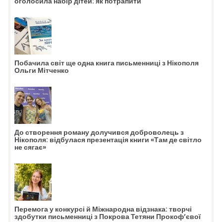
оголосила набір дітей: як потрапити
Побачила світ ще одна книга письменниці з Нікополя
Ольги Мітченко
До створення роману долучився доброволець з
Нікополя: відбулася презентація книги «Там де світло
не сягає»
Перемога у конкурсі й Міжнародна відзнака: творчі
здобутки письменниці з Покрова Тетяни Прокоф’євої