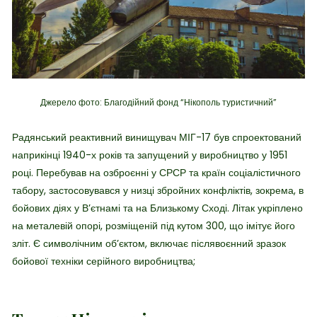
Джерело фото: Благодійний фонд “Нікополь туристичний”
Радянський реактивний винищувач МІГ-17 був спроектований
наприкінці 1940-х років та запущений у виробництво у 1951
році. Перебував на озброєнні у СРСР та країн соціалістичного
табору, застосовувався у низці збройних конфліктів, зокрема, в
бойових діях у В’єтнамі та на Близькому Сході. Літак укріплено
на металевій опорі, розміщеній під кутом 300, що імітує його
зліт. Є символічним об’єктом, включає післявоєнний зразок
бойової техніки серійного виробництва;