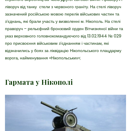
ліворуч від танку стели з червоного граніту. На стелі ліворуч
зазначений російською мовою перелік військових частин та
з’єднань, які брали участь у визволенні м. Нікополь. На стелі
праворуч – рельєфний бронзовий орден Вітчизняної війни та
указ верховного головнокомандуючого від 13.02.1944 № 029
про присвоєння військовим з’єднанням і частинам, які
відзначились у боях за ліквідацію Нікопольського плацдарму
ворога, найменування «Нікопольських»;
Гармата у Нікополі