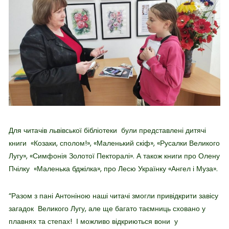
Для читачів львівської бібліотеки були представлені дитячі
книги «Козаки, сполом!», «Маленький скіф», «Русалки Великого
Лугу», «Симфонія Золотої Пекторалі». А також книги про Олену
Пчілку «Маленька бджілка», про Лесю Українку «Ангел і Муза».
“Разом з пані Антоніною наші читачі змогли привідкрити завісу
загадок Великого Лугу, але ще багато таємниць сховано у
плавнях та степах! І можливо відкриються вони у