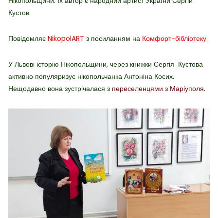
Нікопольщини. Їх автор є народний артист України Сергій
Кустов.
Повідомляє
NikopolART
з посиланням на
Комфорт-бібліотеку
.
У Львові історію Нікопольщини, через книжки Сергія Кустова
активно популяризує нікопольчанка Антоніна Косих.
Нещодавно вона зустрічалася з
переселенцями з Маріуполя
.