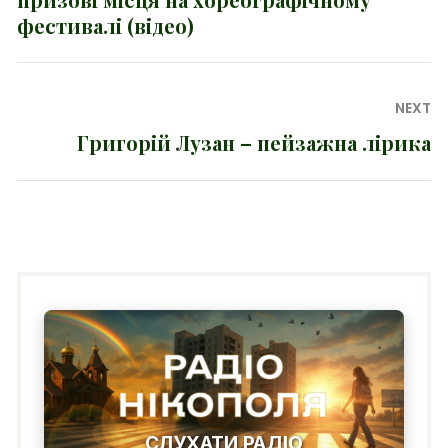
фестивалі (відео)
NEXT
Григорій Лузан – пейзажна лірика
Next
post:
СЛУХАТИ РАДІО