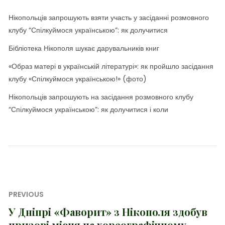
Нікопольців запрошують взяти участь у засіданні розмовного
клубу “Спілкуймося українською”: як долучитися
Бібліотека Нікополя шукає дарувальників книг
«Образ матері в українській літературі»: як пройшло засідання
клубу «Спілкуймося українською!» (фото)
Нікопольців запрошують на засідання розмовного клубу
“Спілкуймося українською”: як долучитися і коли
Навігація
PREVIOUS
записів
У Дніпрі «Фаворит» з Нікополя здобув
Previous
призові місця на хореографічному
post: