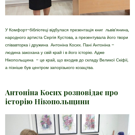
У Комфорт-бібліотеці відбулася презентація книг львів’янина,
народного артиста Сергія Кустова, а презентувала його твори
співавторка і дружина Антоніна Косих. Пані Антоніна –
людина закохана у свій край і в його історію. Адже
Нікопольщина – це край, що входив до складу Великої Скіфії,
а пізніше був центром запорізького козацтва.
Антоніна Косих розповідає про
історію Нікопольщини