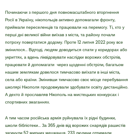
Починаючи з першого дня повномасштабного вторгнення
Росії в Україну, нікопольців активно допомагали фронту,
приймали переселенців та працювали на перемогу. Ті, хто у
перші дні великої війни виїхав з міста, та району почали
потроху повертатися додому. Проте 12 липня 2022 року все
змінилося… Відтоді, людям доводиться спати у коридорах або
укриттях, а вдень ліквідовувати наслідки ворожих обстрілів,
працювати й допомагати через щоденні обстріли, багатьом
нашим землякам довелося тимчасово виїхати в інші міста,
села або країни. Змінивши тимчасово своє місце перебування
школярі Нікополя продовжували здобувати освіту дистанційно.
А дехто й прославляв Нікополь на мистецьких конкурсах і
спортивних змаганнях.
А тим часом російська армія руйнувала їх рідні будинки,
школи бібліотеки… За 365 днів від ворожих снарядів рашистів
загинули 52 мирних мешканця, 233 людини отримали