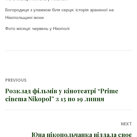
Богородиця з уламком біля серця: історія зраненої на
Нікопольщині ікони
Фото місяця: червень у Нікополі
Навігація
PREVIOUS
записів
Розклад фільмів у кінотеатрі “Prime
Previous
cinema Nikopol” з 13 по 19 липня
post:
NEXT
Юна нікопольчанка віддала своє
Next