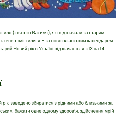
асиля (святого Василя), які відзначали за старим
но, тепер змістилися – за новоюліанським календарем
старий Новий рік в Україні відзначається з 13 на 14
ї
й рік, заведено збиратися з рідними або близькими за
анським, бажати одне одному здоров’я, здійснення мрій