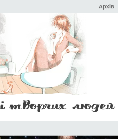
Архів
НІ
САЙТ
ТВОРЧИХ
ЛЮДЕЙ
AR