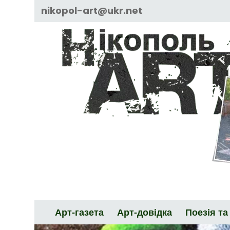
Skip
nikopol-art@ukr.net
to
content
Арт-газета
Арт-довідка
Поезія та