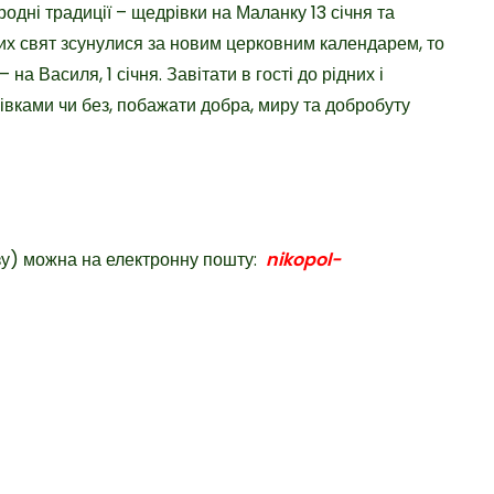
одні традиції – щедрівки на Маланку 13 січня та
цих свят зсунулися за новим церковним календарем, то
на Василя, 1 січня. Завітати в гості до рідних і
дрівками чи без, побажати добра, миру та добробуту
зу) можна на електронну пошту:
nikopol-