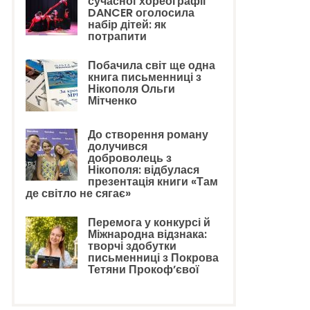
сучасної хореографії
DANCER оголосила
набір дітей: як
потрапити
Побачила світ ще одна
книга письменниці з
Нікополя Ольги
Мітченко
До створення роману
долучився
доброволець з
Нікополя: відбулася
презентація книги «Там
де світло не сягає»
Перемога у конкурсі й
Міжнародна відзнака:
творчі здобутки
письменниці з Покрова
Тетяни Прокоф’євої