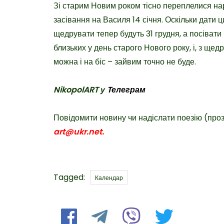
Зі старим Новим роком тісно переплелися нар
засівання на Василя 14 січня. Оскільки дати 
щедрувати тепер будуть 31 грудня, а посівати – 
близьких у день старого Нового року, і, з ще
можна і на біс – зайвим точно не буде.
NikopolART у
Tелеграм
Повідомити новину чи надіслати поезію (про
art@ukr.net.
Tags
Tagged:
Календар