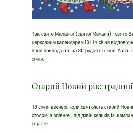
Так,
свято Маланки (святої Меланії) і свято В
церковним календарем 13 і 14 січня відповід
вони припадають на 31 грудня і 1 січня. А ось 
січня.
Старий Новий рік: традиці
13 січня ввечері, коли святкують старий Нови
столом, а опівночі, під дзвін келихів із шамп
і щастя.