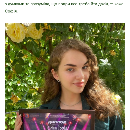
з думками та зрозуміла, що попри все треба йти далі», — каже
Софія.