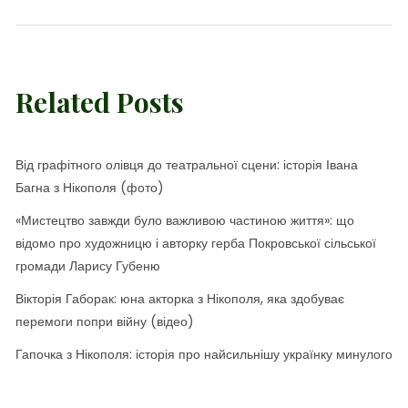
Related Posts
Від графітного олівця до театральної сцени: історія Івана
Багна з Нікополя (фото)
«Мистецтво завжди було важливою частиною життя»: що
відомо про художницю і авторку герба Покровської сільської
громади Ларису Губеню
Вікторія Габорак: юна акторка з Нікополя, яка здобуває
перемоги попри війну (відео)
Гапочка з Нікополя: історія про найсильнішу українку минулого