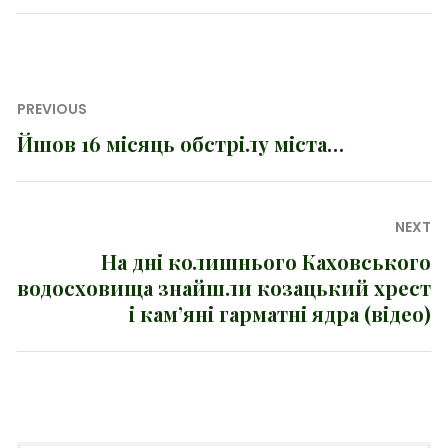
Навігація
PREVIOUS
записів
Йшов 16 місяць обстрілу міста…
Previous
post:
NEXT
На дні колишнього Каховського
Next
водосховища знайшли козацький хрест
post:
і кам’яні гарматні ядра (відео)