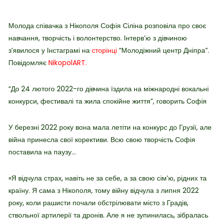
Молода співачка з Нікополя Софія Сіліна розповіла про своє
навчання, творчість і волонтерство. Інтерв’ю з дівчиною
з’явилося у Інстаграмі на
сторінці
“Молодіжний центр Дніпра”.
Повідомляє
NikopolART.
“До 24 лютого 2022-го дівчина їздила на міжнародні вокальні
конкурси, фестивалі та жила спокійне життя”, говорить Софія
У березні 2022 року вона мала летіти на конкурс до Грузії, але
війна принесла свої корективи. Всю свою творчість Софія
поставила на паузу…
«Я відчула страх, навіть не за себе, а за свою сім’ю, рідних та
країну. Я сама з Нікополя, тому війну відчула з липня 2022
року, коли рашисти почали обстрілювати місто з Градів,
ствольної артилерії та дронів. Але я не зупинилась, зібралась