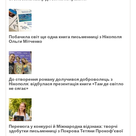
Побачила світ ще одна книга письменниці з Нікополя
Ольги Мітченко
До створення роману долучився доброволець з
Нікополя: відбулася презентація книги «Там де світло
не сягає»
Перемога у конкурсі й Міжнародна відзнака: творчі
здобутки письменниці з Покрова Тетяни Прокоф’євої