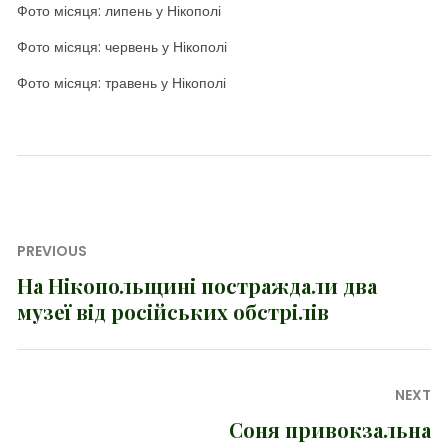
Фото місяця: липень у Нікополі
Фото місяця: червень у Нікополі
Фото місяця: травень у Нікополі
Навігація
PREVIOUS
записів
На Нікопольщині постраждали два
Previous
музеї від російських обстрілів
post:
NEXT
Соня привокзальна
Next