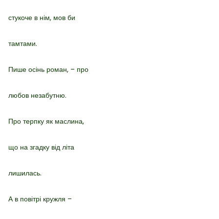
стукоче в нім, мов би
тамтами.
Пише осінь роман, – про
любов незабутню.
Про терпку як маслина,
що на згадку від літа
лишилась.
А в повітрі кружля –