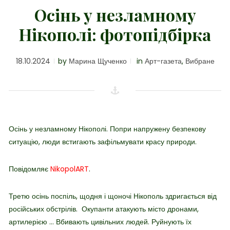
Осінь у незламному
Нікополі: фотопідбірка
18.10.2024
by
Марина Щученко
in
Арт-газета
,
Вибране
Осінь у незламному Нікополі. Попри напружену безпекову
ситуацію, люди встигають зафільмувати красу природи.
Повідомляє
NikopolART
.
Третю осінь поспіль, щодня і щоночі Нікополь здригається від
російських обстрілів. Окупанти атакують місто дронами,
артилерією … Вбивають цивільних людей. Руйнують їх