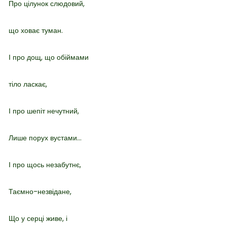
Про цілунок слюдовий,
що ховає туман.
І про дощ, що обіймами
тіло ласкає,
І про шепіт нечутний,
Лише порух вустами…
І про щось незабутнє,
Таємно-незвідане,
Що у серці живе, і