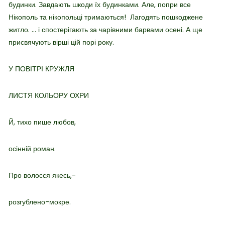
будинки. Завдають шкоди їх будинками. Але, попри все
Нікополь та нікопольці тримаються! Лагодять пошкоджене
житло. … і спостерігають за чарівними барвами осені. А ще
присвячують вірші цій порі року.
У ПОВІТРІ КРУЖЛЯ
ЛИСТЯ КОЛЬОРУ ОХРИ
Й, тихо пише любов,
осінній роман.
Про волосся якесь,-
розгублено-мокре.