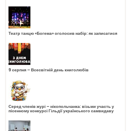
Театр танцю «Богема» оголосив набір: як записатися
9 серпня – Всесвітній день книголюбів
Серед членів журі – нікопольчанка: візьми участь у
пісенному конкурсі Гільдії українського самвидаву