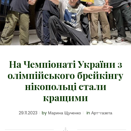
На Чемпіонаті України з
олімпійського брейкінгу
нікопольці стали
кращими
29.11.2023
by
Марина Щученко
in
Арт-газета