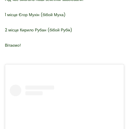
1 місце Єгор Мухін (бібой Муха)
2 місце Кирило Рубан (бібой Рубік)
Вітаємо!