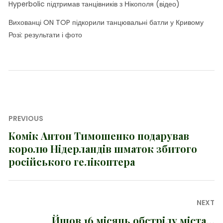
Hyperbolic підтримав танцівників з Нікополя (відео)
Вихованці ON TOP підкорили танцювальні батли у Кривому
Розі: результати і фото
Навігація
PREVIOUS
записів
Комік Антон Тимошенко подарував
Previous
королю Нідерландів шматок збитого
post:
російського гелікоптера
NEXT
Йшов 16 місяць обстрілу міста…
Next