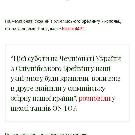
Н
а Чемпіонаті України з олімпійського брейкінгу нікопольці
стали кращими.
Повідомляє
NikopolART.
“Цієї суботи на Чемпіонаті України
з Олімпійського Брейкінгу наші
учні знову були кращими вони вже
в друге ввійшли у олімпійську
збірну нашої країни”,
розповіли
у
школі танців ON TOP.
Під час змагань наші земляки завоювали: