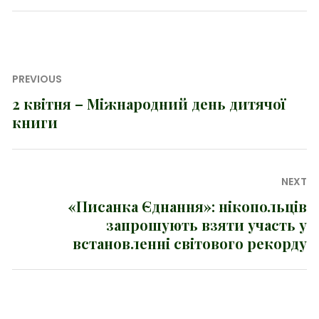
Навігація
PREVIOUS
записів
2 квітня – Міжнародний день дитячої
Previous
книги
post:
NEXT
«Писанка Єднання»: нікопольців
Next
запрошують взяти участь у
post:
встановленні світового рекорду