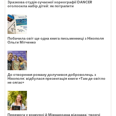
Зразкова студія сучасної хореографії DANCER
оголосила набір дітей: як потрапити
Побачила світ ще одна книга письменниці з Нікополя
Ольги Мітченко
До створення роману долучився доброволець з
Нікополя: відбулася презентація книги «Там де світло
не сягає»
Перемога у конкурсі й Міжнародна відзнака: творчі