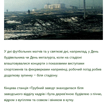
У дні футбольних матчів та у святкові дні, наприклад, у День
будівельника чи День металурга, коли на стадіоні
влаштовувалися концерти з показовими виступами
спортсменів та феєрверками наприкінці, робочий поїзд робив
додаткову зупинку – біля стадіону.
Кінцева станція «Трубний завод» знаходилася біля
заводського відділу кадрів і була дерев’яною будівлею з піччю,
відром з вугіллям та совком і віником в кутку.