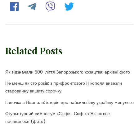
Related Posts
Як відзначали 500-ліття Запорозького козацтва: архівні фото
Не менш як сто років: з прифронтового Нікополя вивезли
старовинну вишиту сорочку
Гапочка з Нікополя: історія про найсильнішу українку минулого
Скульптурний симпозіум «Скіфія. Скіф та Я»: як все
починалося (фото)