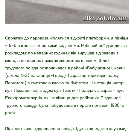
Спочатку до паровоза чіплялися відкриті платформи, а пізніше
– 5-6 вагонів із жорсткими сидіннями. Робочий поїзд ходив за
розкладом: по непарних годинах він вирушав від заводу в
місто, а по парних пихкотів зворотним шляхом.
Шлях
трудового поїзда розпочинався в районі «Бабушкиної школи»
(школа №3) на станції «Город» (зараз це територія парку
Перемоги) з квитковою касою та буфетом. Ця станція нагорі
вул. Ярмарочної, згодом вул. Газети «Правда», а зараз – вул.
Електрометалургів, як і залізниця для робітників Південно-
трубного заводу, була побудована в першій половині 1930-х
років.
Підходить час відправлення поїзда. Ідуть три гудки з паузами, і