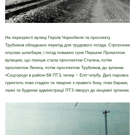
На перехресті вулиці Героїв Чорнобиля та проспекту
Трубніков обладнано переїзд для трудового поїзда. Стрілочник
опускає шлагбаум, і поїзд поважно суне Першою Прокатною
вулицею, що пізніше стала проспектом Сталіна, потім
проспектом Леніна, потім проспектом Трубніков, до зупинки
«Соцгород» в районі БК ПТЗ, тепер – Еліт-клубу.
Далі паровоз
гуркотить повз стадіон та лікарню з правого боку, повз бараки,
лазні та будинки адміністрації ПТЗ ліворуч до кінцевої зупинки.