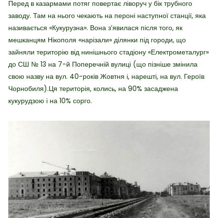
Перед в казармами потяг повертає ліворуч у бік трубного
заводу. Там на нього чекають на пероні наступної станції, яка
називається «Кукурузна». Вона з’явилася після того, як
мешканцям Нікополя «нарізали» ділянки під городи, що
зайняли територію від нинішнього стадіону «Електрометалург»
до СШ № 13 на 7-й Поперечній вулиці (що пізніше змінила
свою назву на вул. 40-років Жовтня і, нарешті, на вул. Героїв
Чорнобиля).Ця територія, колись, на 90% засаджена
кукурудзою і на 10% сорго.