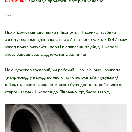
NikopolART
пропонує прочитати матеріал чоловіка.
***
Після Другої світової війни і Нікополь, і Південно-трубний
завод довелося відновлювати з руїн та попелу. Коли 1947 року
завод почав випускати перші післявоєнні труби, у Нікополі
знову запрацювала одноколійна залізниця.
Нею курсував трудовий, чи робочий – по-різному називали
(наприклад, у народі до нього приклеїлось ім’я «кукушка»)
поїзд, головним завданням якого була доставка робітників зі
старої частини Нікополя до Південно-трубного заводу.