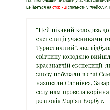
На Нікопольщині знайшли учасники спільноти
це йдеться на
сторінці
спільноти у “Фейсбук”,
“Цей цікавий колодязь до
експедиції учасниками т
Туристичний”, яка відбула
світлину колодязю вийшл
краєзнавчій експедиції, як
знову побували в селі Сем
називали Слонівка, Завар
селу нам провела корінна
розповів Мар’ян Корбут.