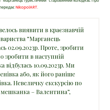
 “Марганець туристичний” старовинний колодязь. Про
 передає
NikopolART.
велось виявити в краєзнавчій
овариства “Марганець
сь 02.09.2023р. Проте, зробити
о зробити в наступній
а відбулась 10.09.2023р. Ми
енівка або, як його раніше
івка. Невеличку екскурсію по
 мешканка – Валентина”,