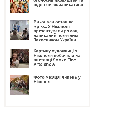
оголосив набір дітей та
підлітків: як записатися
Виконали останню
мрію… У Нікополі
презентували роман,
написаний полеглим
Захисником України
Картину художниці з
Нікополя побачили на
виставці Sooke Fine
Arts Show!
Фото місяця: липень у
Нікополі