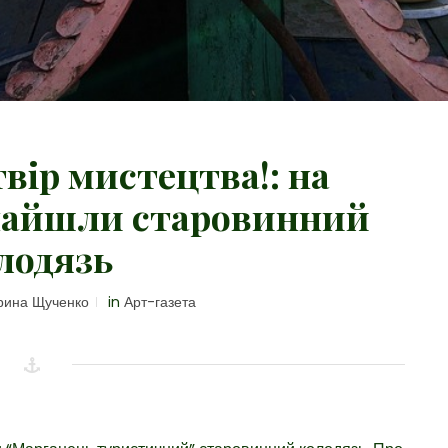
вір мистецтва!: на
найшли старовинний
лодязь
ина Щученко
in
Арт-газета