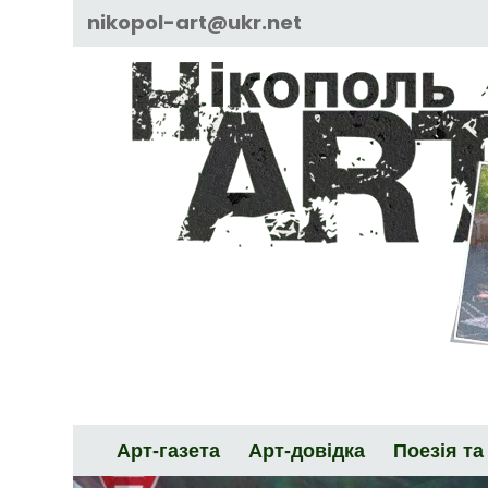
Skip
nikopol-art@ukr.net
to
content
Арт-газета
Арт-довідка
Поезія та