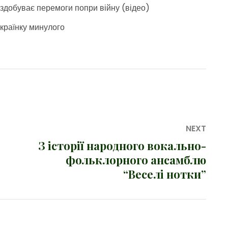
а здобуває перемоги попри війну (відео)
українку минулого
NEXT
З історії народного вокально-
Next
фольклорного ансамблю
post:
“Веселі нотки”