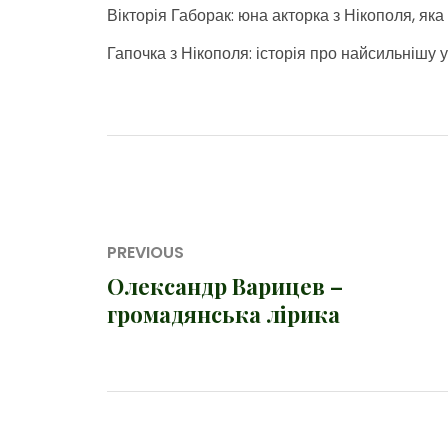
Вікторія Габорак: юна акторка з Нікополя, як
Гапочка з Нікополя: історія про найсильнішу 
Навігація
PREVIOUS
записів
Олександр Варицев –
Previous
громадянська лірика
post: