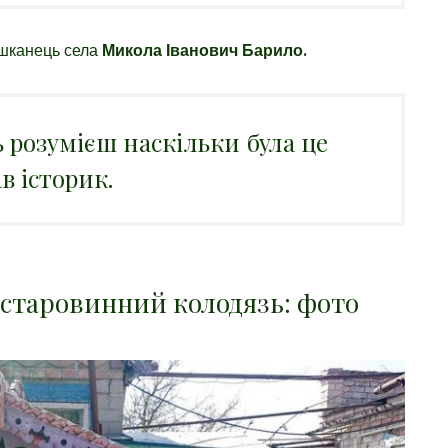
ешканець села
Микола Іванович Барило.
 розумієш наскільки була це
в історик.
старовинний колодязь: фото