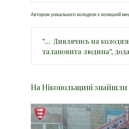
Автором унікального колодязя є колишній м
“… Дивлячись на колодязь
талановита людина”, дода
На Нікопольщині знайшли 