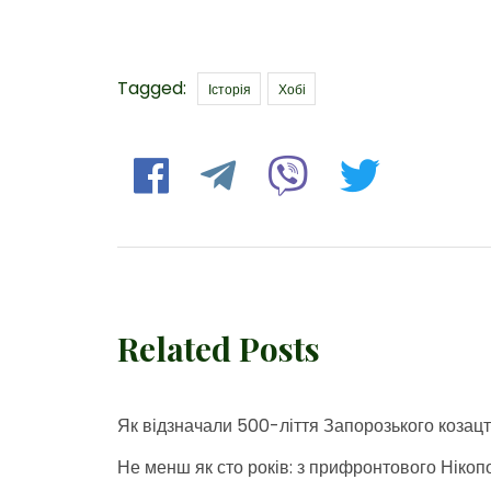
Tags
Tagged:
Історія
Хобі
Related Posts
Як відзначали 500-ліття Запорозького козацт
Не менш як сто років: з прифронтового Ніко