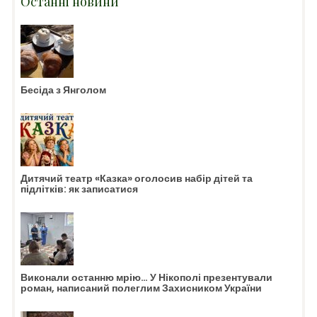
Останні новини
Бесіда з Янголом
Дитячий театр «Казка» оголосив набір дітей та
підлітків: як записатися
Виконали останню мрію… У Нікополі презентували
роман, написаний полеглим Захисником України