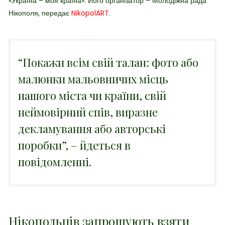
«Україна – моя країна». Його організатор – Молодіжна рада
Нікополя, передає
NikopolART
.
“Покажи всім свій талан: фото або
малюнки мальовничих місць
нашого міста чи країни, свій
неймовірний спів, виразне
декламування або авторські
поробки”, – йдеться в
повідомленні.
Нікопольців запрошують взяти