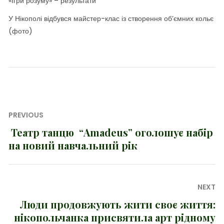
«Ігри розуму» – результати
У Нікополі відбувся майстер-клас із створення об’ємних кольє
(фото)
Навігація
PREVIOUS
записів
Театр танцю “Amadeus” оголошує набір
Previous
на новий навчальний рік
post:
NEXT
Люди продовжують жити своє життя:
Next
нікопольчанка присвятила арт рідному
post: