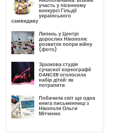
нікопольчанка: візьми
участь у пісенному
конкурсі Гільдії
українського
самвидаву
Липень у Центрі
дорослих Нікополя:
розвиток попри війну
(фото)
Зразкова студія
сучасної хореографії
DANCER оголосила
набір дітей: як
потрапити
Побачила світ ще одна
книга письменниці з
Нікополя Ольги
Мітченко