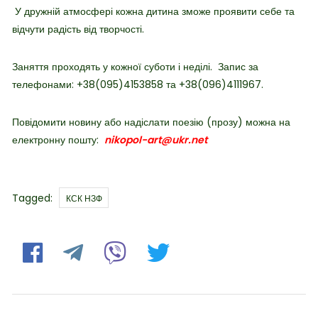
У дружній атмосфері кожна дитина зможе проявити себе та
відчути радість від творчості.
Заняття проходять у кожної суботи і неділі.
Запис за
телефонами: +38(095)4153858 та +38(096)4111967.
Повідомити новину або надіслати поезію (прозу) можна на
електронну пошту:
nikopol-art@ukr.net
Tags
Tagged:
КСК НЗФ