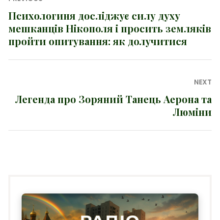
записів
Психологиня досліджує силу духу
Previous
мешканців Нікополя і просить земляків
post:
пройти опитування: як долучитися
NEXT
Легенда про Зоряний Танець Аерона та
Next
Люміни
post: