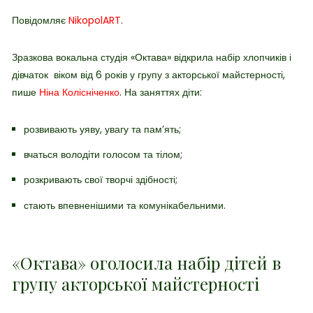
Повідомляє
NikopolART
.
Зразкова вокальна студія «Октава» відкрила набір хлопчиків і
дівчаток віком від 6 років у групу з акторської майстерності,
пише
Ніна Колісніченко
. На заняттях діти:
розвивають уяву, увагу та пам’ять;
вчаться володіти голосом та тілом;
розкривають свої творчі здібності;
стають впевненішими та комунікабельними.
«Октава» оголосила набір дітей в
групу акторської майстерності