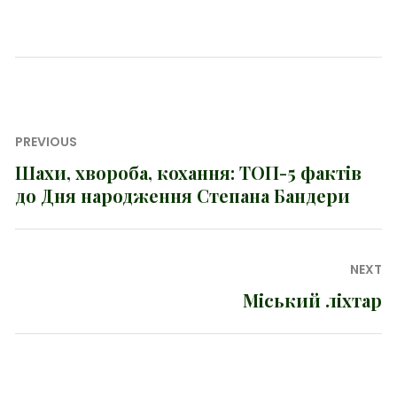
Навігація
PREVIOUS
записів
Шахи, хвороба, кохання: ТОП-5 фактів
Previous
до Дня народження Степана Бандери
post:
NEXT
Міський ліхтар
Next
post: