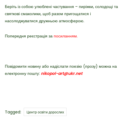
Беріть із собою улюблені частування – пиріжки, солодощі та
святкові смаколики, щоб разом пригощатися і
насолоджуватися дружньою атмосферою.
Попередня реєстрація за
посиланням.
Повідомити новину або надіслати поезію (прозу) можна на
електронну пошту:
nikopol-art@ukr.net
Tags
Tagged:
Центр освіти дорослих