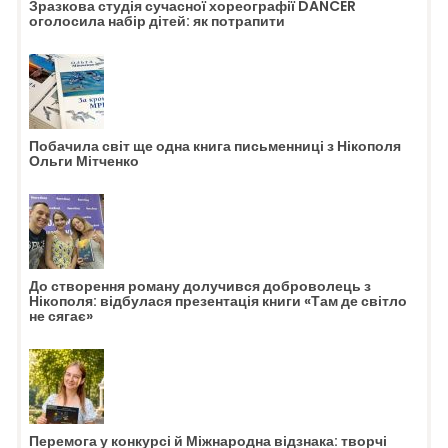
Зразкова студія сучасної хореографії DANCER
оголосила набір дітей: як потрапити
Побачила світ ще одна книга письменниці з Нікополя
Ольги Мітченко
До створення роману долучився доброволець з
Нікополя: відбулася презентація книги «Там де світло
не сягає»
Перемога у конкурсі й Міжнародна відзнака: творчі