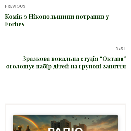
Навігація
PREVIOUS
записів
Комік з Нікопольщини потрапив у
Previous
Forbes
post:
NEXT
Зразкова вокальна студія “Октава”
Next
оголошує набір дітей на групові заняття
post: