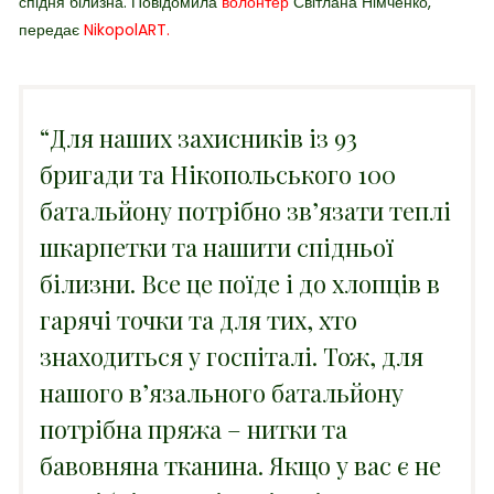
спідня білизна. Повідомила
волонтер
Світлана Німченко,
передає
NikopolART.
“Для наших захисників із 93
бригади та Нікопольського 100
батальйону потрібно звʼязати теплі
шкарпетки та нашити спідньої
білизни. Все це поїде і до хлопців в
гарячі точки та для тих, хто
знаходиться у госпіталі. Тож, для
нашого в’язального батальйону
потрібна пряжа – нитки та
бавовняна тканина. Якщо у вас є не