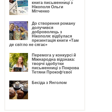
книга письменниці з
Нікополя Ольги
Мітченко
До створення роману
долучився
доброволець з
Нікополя: відбулася
презентація книги «Там
де світло не сягає»
Перемога у конкурсі й
Міжнародна відзнака:
творчі здобутки
письменниці з Покрова
Тетяни Прокоф’євої
Бесіда з Янголом