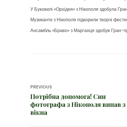
У Буковелі «Орхідея» з Нікополя здобула Гран
Музиканти з Нікополя підкорили творчі фест
Ансамбль «Браво» з Марганця здобув Гран-пр
Навігація
PREVIOUS
записів
Потрібна допомога! Син
Previous
фотографа з Нікополя випав з
post:
вікна