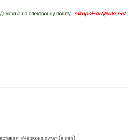
зу) можна на електронну пошту:
nikopol-art@ukr.net
естивалі «Червона рута» (відео)