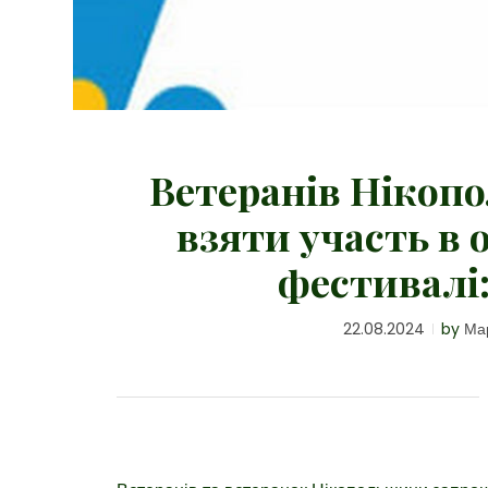
Ветеранів Ніко
взяти участь в
фестивалі:
22.08.2024
by
Ма