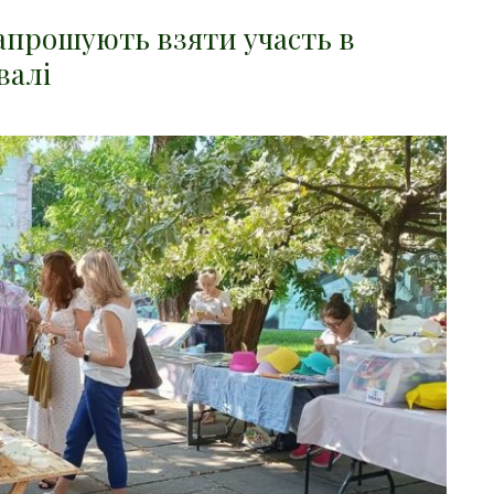
апрошують взяти участь в
валі