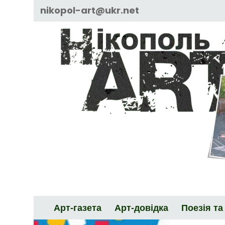
Skip
nikopol-art@ukr.net
to
content
Арт-газета
Арт-довідка
Поезія та