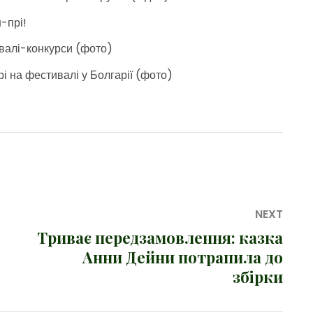
-прі!
ивалі-конкурси (фото)
і на фестивалі у Болгарії (фото)
NEXT
Триває передзамовлення: казка
Next
Анни Дейни потрапила до
post:
збірки