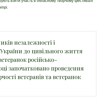
шують взяти участь в обласному творчому фестивалі
іпрі.
ників незалежності і
і України до цивільного життя
ветеранок російсько-
 році започатковано проведення
чості ветеранів та ветеранок