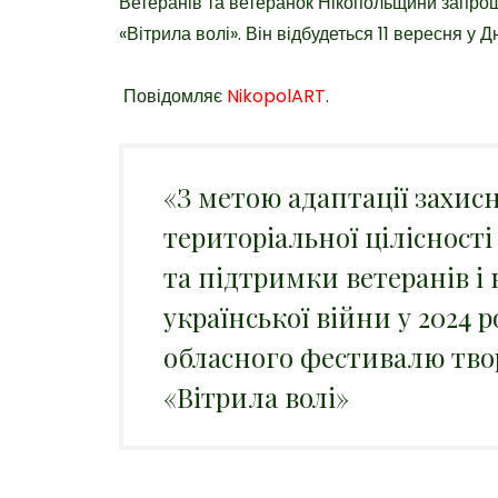
Ветеранів та ветеранок Нікопольщини запро
«Вітрила волі». Він відбудеться 11 вересня у Дн
Повідомляє
NikopolART
.
«З метою адаптації захис
територіальної цілісност
та підтримки ветеранів і 
української війни у 2024
обласного фестивалю твор
«Вітрила волі»