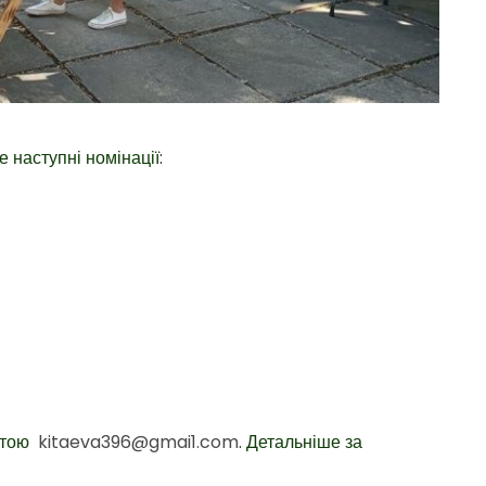
 наступні номінації:
оштою
kitaeva396@gmai1.com
. Детальніше за