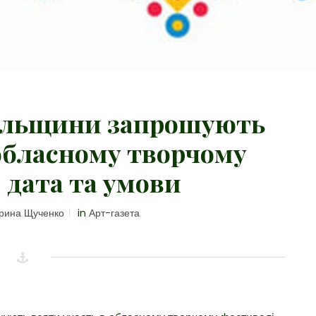
польщини запрошують
 обласному творчому
 дата та умови
рина Щученко
in
Арт-газета