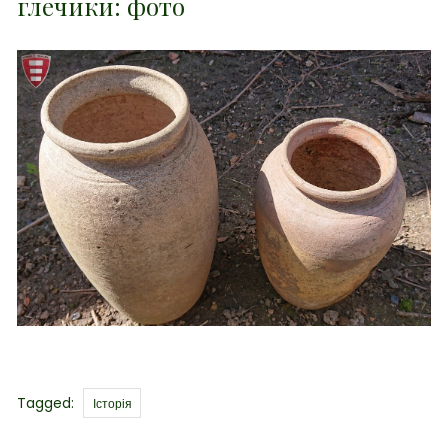
глечики: фото
Tags
Tagged:
Історія