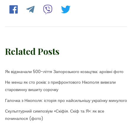
Related Posts
Як відзначали 500-ліття Запорозького козацтва: архівні фото
Не менш як сто років: з прифронтового Нікополя вивезли
старовинну вишиту сорочку
Гапочка з Нікополя: історія про найсильнішу українку минулого
Скульптурний симпозіум «Скіфія. Скіф та Я»: як все
починалося (фото)