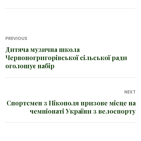
Навігація
PREVIOUS
записів
Дитяча музична школа
Previous
Червоногригорівської сільської ради
post:
оголошує набір
NEXT
Спортсмен з Нікополя призове місце на
Next
чемпіонаті України з велоспорту
post: