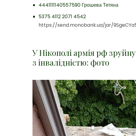
4441111140557590 Грошева Тетяна
5375 4112 2071 4542
https://send.monobank.ua/jar/9SgeCYa5
У Нікополі армія рф зруйн
з інвалідністю: фото