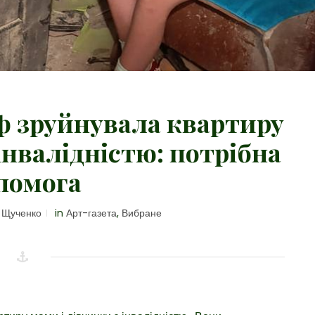
рф зруйнувала квартиру
інвалідністю: потрібна
помога
 Щученко
in
Арт-газета
,
Вибране