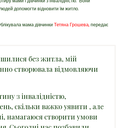
тиру мами і дівчинки з інвалідністю. Вони
людей допомогти відновити їм житло.
ублікувала мама дівчинки
Тетяна Грошева,
передає
ишилися без житла, мій
ранно створювала відмовляючи
тину з інвалідністю,
нь, скільки важко уявити , але
лі, намагаюся створити умови
ня.
Сьогодні нас позбавили