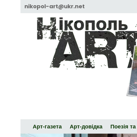
Skip
nikopol-art@ukr.net
to
content
Арт-газета
Арт-довідка
Поезія та