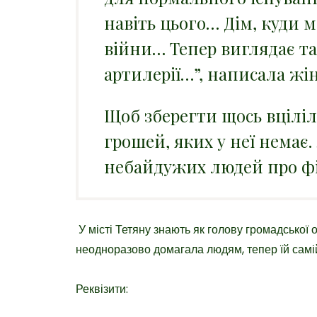
навіть цього… Дім, куди 
війни… Тепер виглядає т
артилерії…
”, написала жі
Щоб зберегти щось вціліл
грошей, яких у неї немає.
небайдужих людей про фі
У місті Тетяну знають як голову громадської
неодноразово домагала людям, тепер їй самі
Реквізити: