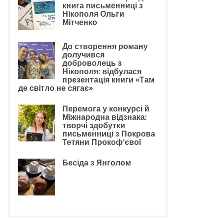
книга письменниці з
Нікополя Ольги
Мітченко
До створення роману
долучився
доброволець з
Нікополя: відбулася
презентація книги «Там
де світло не сягає»
Перемога у конкурсі й
Міжнародна відзнака:
творчі здобутки
письменниці з Покрова
Тетяни Прокоф’євої
Бесіда з Янголом