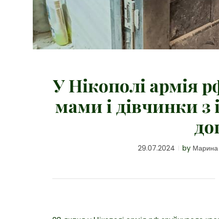
У Нікополі армія 
мами і дівчинки з 
до
29.07.2024
by
Марина