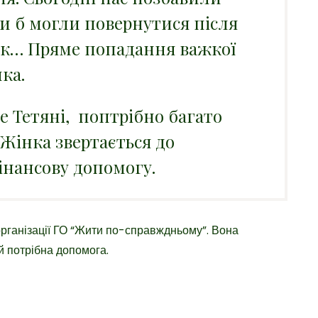
ми б могли повернутися після
ак… Пряме попадання важкої
нка.
е Тетяні, поптрібно багато
 Жінка звертається до
нансову допомогу.
 організації ГО “Жити по-справждньому”. Вона
й потрібна допомога.