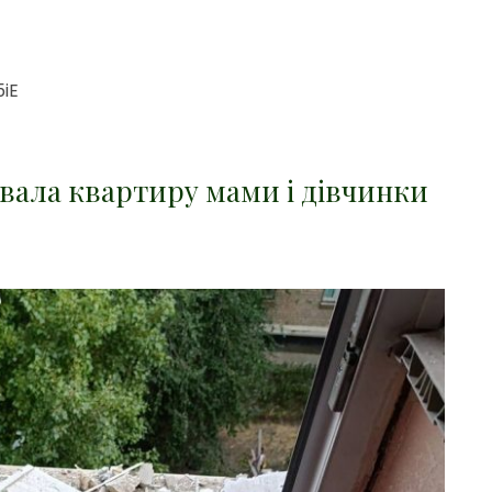
iE
увала квартиру мами і дівчинки