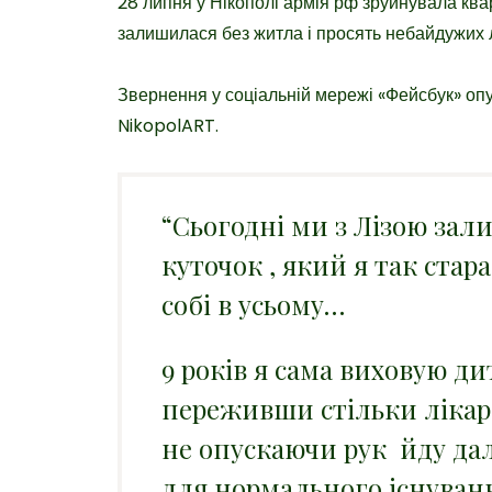
28 липня у Нікополі армія рф зруйнувала квар
залишилася без житла і просять небайдужих 
Звернення у соціальній мережі «Фейсбук» оп
NikopolART.
“
Сьогодні ми з Лізою зал
куточок , який я так ста
собі в усьому…
9 років я сама виховую ди
переживши стільки лікаре
не опускаючи рук йду да
для нормального існуван