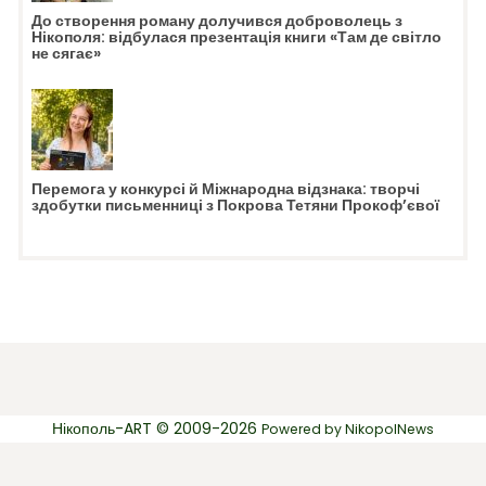
До створення роману долучився доброволець з
Нікополя: відбулася презентація книги «Там де світло
не сягає»
Перемога у конкурсі й Міжнародна відзнака: творчі
здобутки письменниці з Покрова Тетяни Прокоф’євої
Нікополь-ART © 2009-2026
Powered by
NikopolNews