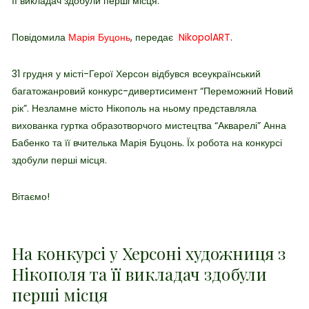
її викладач здобули перші місця.
Повідомила
Марія Буцонь
, передає
NikopolART
.
31 грудня у місті-Герої Херсон відбувся всеукраїнський
багатожанровий конкурс-дивертисимент “Переможний Новий
рік”. Незламне місто Нікополь на ньому представляла
вихованка г
уртка образотворчого мистецтва “Акварелі” Анна
Бабенко та її вчителька Марія Буцонь. Їх робота на конкурсі
здобули перші місця.
Вітаємо!
На конкурсі у Херсоні художниця з
Нікополя та її викладач здобули
перші місця