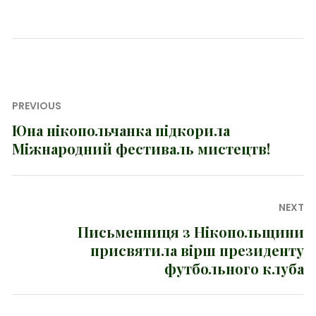
Навігація
PREVIOUS
записів
Юна нікопольчанка підкорила
Previous
Міжнародний фестиваль мистецтв!
post:
NEXT
Письменниця з Нікопольщини
Next
присвятила вірш президенту
post:
футбольного клуба