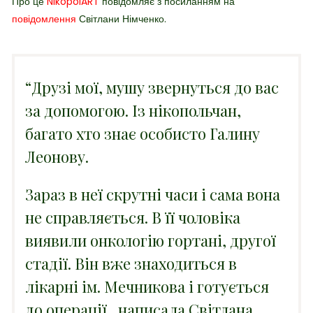
Про це
NikopolART
повідомляє з посиланням на
повідомлення
Світлани Німченко.
“Друзі мої, мушу звернуться до вас
за допомогою. Із нікопольчан,
багато хто знає особисто Галину
Леонову.
Зараз в неї скрутні часи і сама вона
не справляється.
В її чоловіка
виявили онкологію гортані, другої
стадії
. Він вже знаходиться в
лікарні ім. Мечникова і готується
до операції, написала Світлана.