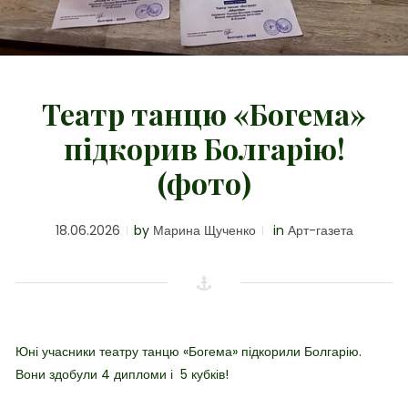
Театр танцю «Богема»
підкорив Болгарію!
(фото)
18.06.2026
by
Марина Щученко
in
Арт-газета
Юні учасники театру танцю «Богема» підкорили Болгарію.
Вони здобули 4 дипломи і 5 кубків!