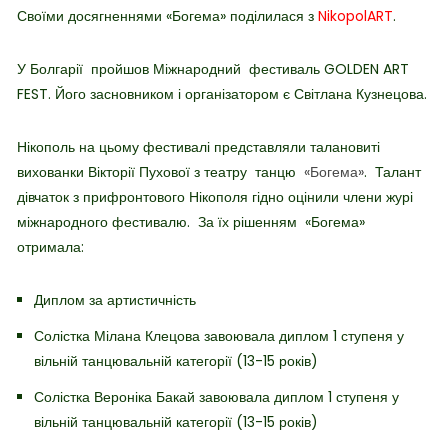
Своїми досягненнями «Богема» поділилася з
NikopolART
.
У Болгарії пройшов Міжнародний фестиваль GOLDEN ART
FEST. Його засновником і організатором є Світлана Кузнецова.
Нікополь на цьому фестивалі представляли талановиті
вихованки Вікторії Пухової з театру танцю
«Богема»
. Талант
дівчаток з прифронтового Нікополя гідно оцінили члени журі
міжнародного фестивалю. За їх рішенням «Богема»
отримала:
Диплом за артистичність
Солістка Мілана Клецова завоювала диплом 1 ступеня у
вільній танцювальній категорії (13-15 років)
Солістка Вероніка Бакай завоювала диплом 1 ступеня у
вільній танцювальній категорії (13-15 років)