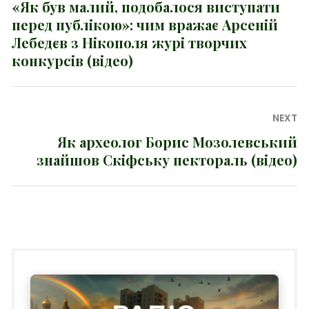
записів
«Як був малий, подобалося виступати
Previous
перед публікою»: чим вражає Арсеній
post:
Лебедєв з Нікополя журі творчих
конкурсів (відео)
NEXT
Як археолог Борис Мозолевський
Next
знайшов Скіфську пектораль (відео)
post: