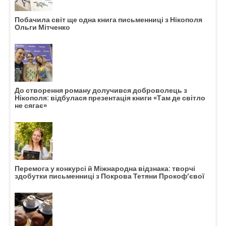
Побачила світ ще одна книга письменниці з Нікополя
Ольги Мітченко
До створення роману долучився доброволець з
Нікополя: відбулася презентація книги «Там де світло
не сягає»
Перемога у конкурсі й Міжнародна відзнака: творчі
здобутки письменниці з Покрова Тетяни Прокоф’євої