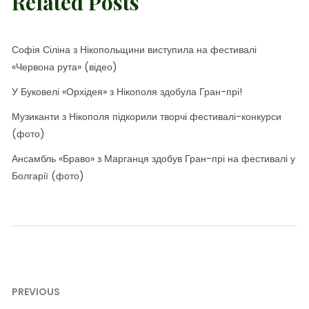
Related Posts
Софія Сіліна з Нікопольщини виступила на фестивалі
«Червона рута» (відео)
У Буковелі «Орхідея» з Нікополя здобула Гран-прі!
Музиканти з Нікополя підкорили творчі фестивалі-конкурси
(фото)
Ансамбль «Браво» з Марганця здобув Гран-прі на фестивалі у
Болгарії (фото)
Навігація
PREVIOUS