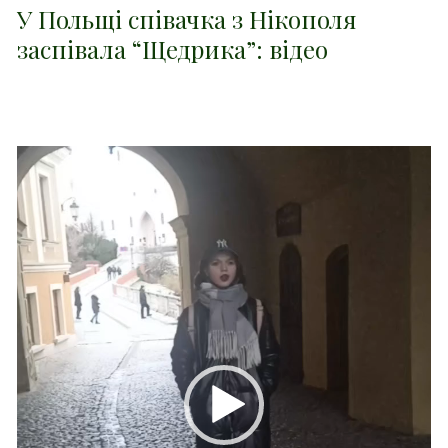
У Польщі співачка з Нікополя
заспівала “Щедрика”: відео
Відеопрогравач