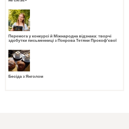
не сягає»
Перемога у конкурсі й Міжнародна відзнака: творчі
здобутки письменниці з Покрова Тетяни Прокоф’євої
Бесіда з Янголом