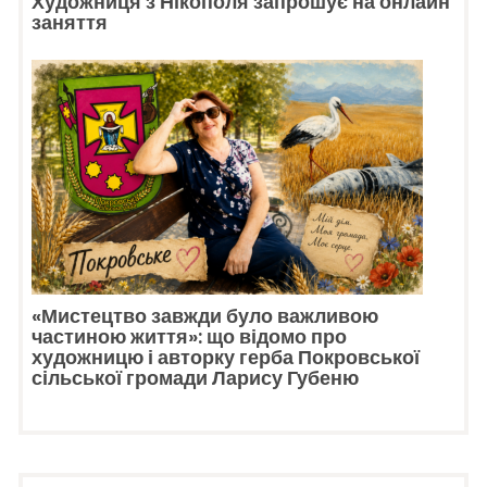
Художниця з Нікополя запрошує на онлайн
заняття
«Мистецтво завжди було важливою
частиною життя»: що відомо про
художницю і авторку герба Покровської
сільської громади Ларису Губеню