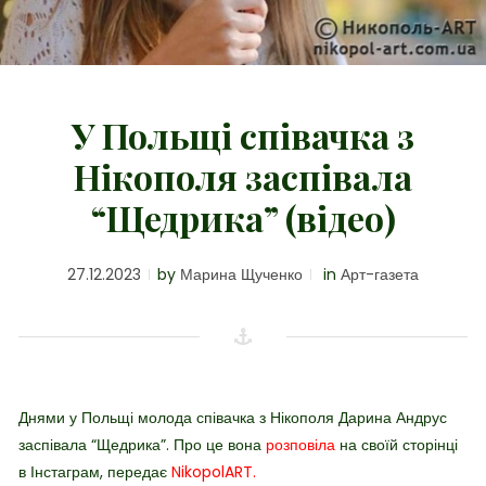
У Польщі співачка з
Нікополя заспівала
“Щедрика” (відео)
27.12.2023
by
Марина Щученко
in
Арт-газета
Днями у Польщі молода співачка з Нікополя Дарина Андрус
заспівала “Щедрика”. Про це вона
розповіла
на своїй сторінці
в Інстаграм, передає
NikopolART.