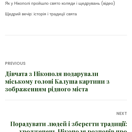
Як у Нікополі пройшло свято коляди і щедрувань (відео)
Щедрий вечір: історія і традиції свята
Навігація
PREVIOUS
записів
Дівчата з Нікополя подарували
Previous
міському голові Калуша картини з
post:
зображенням рідного міста
NEXT
Порадувати людей і зберегти традиції:
Next
уродженець Нікополя розповів про
post: